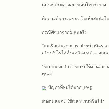
แบ่งงบประมาณการเล่นให้กระจ่าง
ติดตามกิจกรรมของเว็บเพื่อสะสมโบ
กรณีศึกษาจากผู้เล่นจริง
“ผมเริ่มเล่นจากการ ufam1 สมัคร แ
สร้างกำไรได้ตั้งแต่วันแรก” — คุณเ
“ระบบ ufam1 เข้าระบบ ใช้งานง่าย
คุณบี
ปัญหาที่พบได้มาก (FAQ)
ufam1 สมัคร ใช้เวลานานหรือไม่?