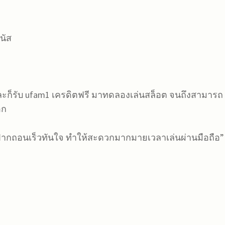
นัส
ละก็รับ ufam1 เครดิตฟรี มาทดลองเล่นสล็อต จนถึงสามารถ
อก
 ฝากถอนเร็วทันใจ ทำให้สะดวกมากมายเวลาเล่นผ่านมือถือ”