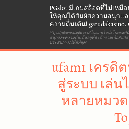
PGslot มีเกมสล็อตที่ไม่เหมื
ให้คุณได้สัมผัสความสนุกแล
ความตื่นเต้น! garudakasino
https://okworld.info คาสิโนออนไลน์เว็บตรงที่
สนุกและความตื่นเต้นอยู่ที่นี่ เข้าร่วมเพื่อสัมผัส
ประสบการณ์ที่ดีที่สุด!
ufam1 เครดิตฟ
สู่ระบบ เล่น
หลายหมวดเห
To