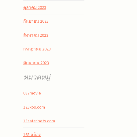
ตุลาคม 2023
กันยายน 2023
สิงหาคม 2023
กรกฎาคม 2023
มิถุนายน 2023
หมวดหมู่
037movie
123xos.com
13satanbets.com
168 สล็อต