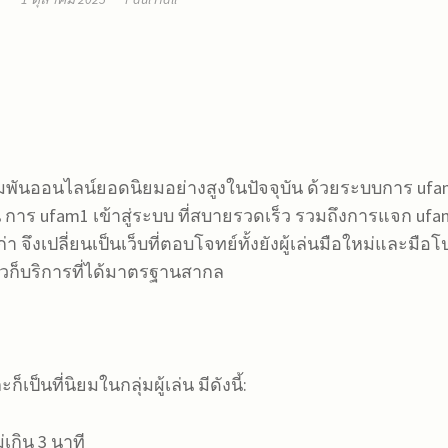
มพันออนไลน์ยอดนิยมอย่างสูงในปัจจุบัน ด้วยระบบการ uf
ตอน การ ufam1 เข้าสู่ระบบ ที่สบายรวดเร็ว รวมถึงการแจก uf
า จึงเปลี่ยนเป็นเว็บที่ตอบโจทย์ทั้งยังผู้เล่นมือใหม่และมือโ
วก็บริการที่ได้มาตรฐานสากล
็เป็นที่นิยมในกลุ่มผู้เล่น มีดังนี้:
เกิน 3 นาที