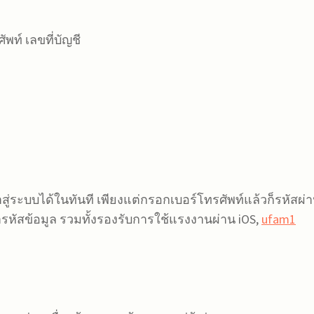
พท์ เลขที่บัญชี
สู่ระบบได้ในทันที เพียงแต่กรอกเบอร์โทรศัพท์แล้วก็รหัสผ่
หัสข้อมูล รวมทั้งรองรับการใช้แรงงานผ่าน iOS,
ufam1