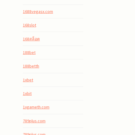
1688vegasx.com
168slot
168สล็อต
188bet
188betth
1xbet
1xbit
1xgameth.com
789plus.com
789plus.com