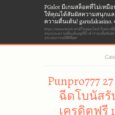
PGslot มีเกมสล็อตที่ไม่เหมื
ให้คุณได้สัมผัสความสนุกแล
ความตื่นเต้น! garudakasino
https://okworld.info คาสิโนออนไลน์เว็บตรงที่
สนุกและความตื่นเต้นอยู่ที่นี่ เข้าร่วมเพื่อสัมผัส
ประสบการณ์ที่ดีที่สุด!
Cate
Punpro777 27
ฉีดโบนัสร
เครดิตฟรี