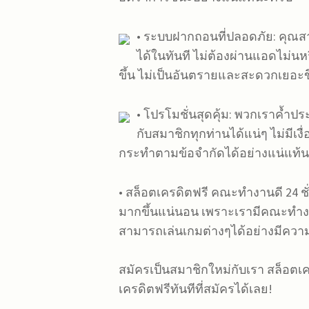
• ระบบฝากถอนที่ปลอดภัย: คุ
ได้ในทันที ไม่ต้องผ่านแอดไม่
ขึ้น ไม่เป็นอันตรายและสะดวกเยอะขึ
• โปรโมชั่นสุดคุ้ม: พวกเราค้ำป
กับสมาชิกทุกท่านได้แน่ๆ ไม่มีเ
กระทำตามข้อจำกัดได้อย่างแน่แท้น
• สล็อตเครดิตฟรี คณะทำงานดี 24 ชั
มากขึ้นแน่นอน เพราะเรามีคณะทำงาน
สามารถเล่นเกมต่างๆได้อย่างมีควา
สมัครเป็นสมาชิกใหม่กับเรา สล็อตเคร
เครดิตฟรีทันทีที่สมัครได้เลย!