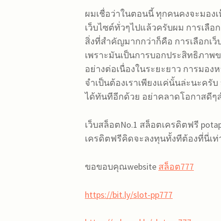
ผมเชื่อว่าในตอนนี้ ทุกคนคงจะมองเ
เว็บไซต์ทั่วๆไปแล้วครับผม การเลือ
สิ่งที่สำคัญมากกว่าก็คือ การเลือก
เพราะมันเป็นการบอกประสิทธิภาพขอ
อย่างต่อเนื่องในระยะยาว การมองหาเ
จำเป็นต้องเราเพียงแค่นั้นล่ะนะครั
ได้ทันทีอีกด้วย อย่าคลาดโอกาสดีๆสำ
เว็บสล็อตNo.1 สล็อตเครดิตฟรี pota
เครดิตฟรีคิดจะลงทุนทั้งทีต้องที่นี่เท่
ขอขอบคุณwebsite
สล็อต777
https://bit.ly/slot-pp777