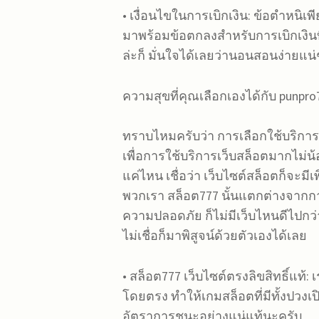
• เงื่อนไขในการเบิกเงิน: ข้อตำหนิ
มาพร้อมข้อตกลงสำหรับการเบิกเงินที
ล่ะก็ มั่นใจได้เลยว่านอนสอนง่ายแน่
ความสุขที่คุณเลือกเองได้กับ punpr
ทราบไหมครับว่า การเลือกใช้บริกา
เพื่อการใช้บริการเว็บสล็อตมากไม่น้
แค่ไหน เชื่อว่า เว็บไซต์สล็อตก็จะมีเ
พวกเรา สล็อต777 นั้นแตกต่างจากการ
ความปลอดภัย ก็ไม่มีเว็บไหนดีไปกว่
ไม่เชื่อก็มาพิสูจน์ด้วยตัวเองได้เลย
• สล็อต777 เว็บไซต์ตรงลิขสิทธิ์แท้:
โดยตรง ทำให้เกมสล็อตที่มีทั้งปวงเป
อัตราการชนะอย่างแน่แท้นะครับ