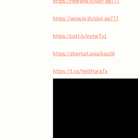
https://rebrand.ly/slot-pp777
https://wow.in.th/slot-pp777
https://cutt.ly/irotwTy1
https://shorturl.asia/ksq20
https://t.co/VeIXHaraTx