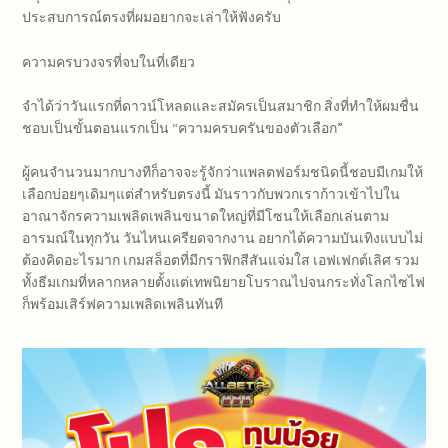
ประสบการณ์ตรงที่ผมอยากจะเล่าให้ฟังครับ
ความครบวงจรที่จบในที่เดียว
จำได้ว่าวันแรกที่ดาวน์โหลดและสมัครเป็นสมาชิก สิ่งที่ทำให้ผมชื่น
ชอบเป็นขั้นตอนแรกเป็น “ความครบครันของตัวเลือก”
ผู้คนจำนวนมากบางทีก็อาจจะรู้จักว่าแพลตฟอร์มชนิดนี้ชอบมีเกมให้
เลือกบ่อยๆเดิมๆแต่สำหรับตรงนี้ มันราวกับพวกเราก้าวเข้าไปใน
อาณาจักรความเพลิดเพลินขนาดใหญ่ที่มีโซนให้เลือกเล่นตาม
อารมณ์ในทุกวัน วันไหนเครียดจากงาน อยากได้ความบันเทิงแบบไม่
ต้องคิดอะไรมาก เกมสล็อตที่มีกราฟิกสีสันแจ่มใส เอฟเฟกต์เลิศ รวม
ทั้งธีมเกมที่หลากหลายตั้งแต่เทพนิยายโบราณไปจนกระทั่งโลกไซไฟ
ก็พร้อมเสิร์ฟความเพลิดเพลินทันที