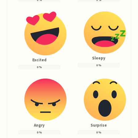
Sleepy
Excited
0
%
0
%
Angry
Surprise
0
%
0
%