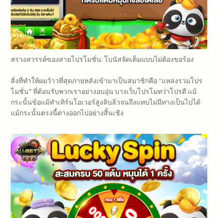
สรวงสวรรค์ของสายโปรโมชั่น: โบนัสจัดเต็มแบบไม่ต้องขอร้อง
สิ่งที่ทำให้ผมว้าวที่สุดภายหลังเข้ามาเป็นสมาชิกคือ “แหล่งรวมโปร
โมชั่น” ที่ต้อนรับพวกเราอย่างอบอุ่น บางเว็บโปรโมทว่าโปรดี แม้
กระนั้นข้อแม้ทำเทิร์นโอเวอร์สูงลิบลิ่วจนถึงแทบไม่มีทางเป็นไปได้
แม้กระนั้นตรงนี้ต่างออกไปอย่างสิ้นเชิง