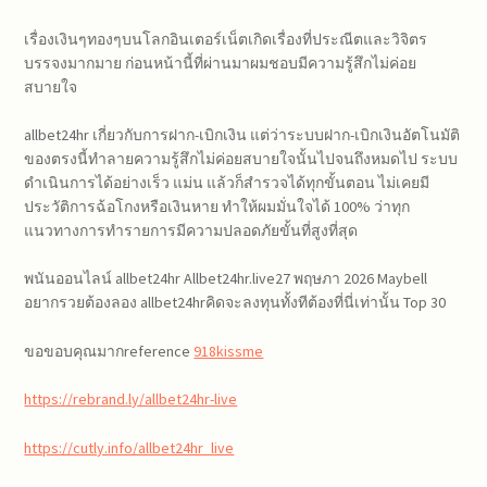
เรื่องเงินๆทองๆบนโลกอินเตอร์เน็ตเกิดเรื่องที่ประณีตและวิจิตร
บรรจงมากมาย ก่อนหน้านี้ที่ผ่านมาผมชอบมีความรู้สึกไม่ค่อย
สบายใจ
allbet24hr เกี่ยวกับการฝาก-เบิกเงิน แต่ว่าระบบฝาก-เบิกเงินอัตโนมัติ
ของตรงนี้ทำลายความรู้สึกไม่ค่อยสบายใจนั้นไปจนถึงหมดไป ระบบ
ดำเนินการได้อย่างเร็ว แม่น แล้วก็สำรวจได้ทุกขั้นตอน ไม่เคยมี
ประวัติการฉ้อโกงหรือเงินหาย ทำให้ผมมั่นใจได้ 100% ว่าทุก
แนวทางการทำรายการมีความปลอดภัยขั้นที่สูงที่สุด
พนันออนไลน์ allbet24hr Allbet24hr.live27 พฤษภา 2026 Maybell
อยากรวยต้องลอง allbet24hrคิดจะลงทุนทั้งทีต้องที่นี่เท่านั้น Top 30
ขอขอบคุณมากreference
918kissme
https://rebrand.ly/allbet24hr-live
https://cutly.info/allbet24hr_live