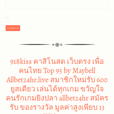
…
918KISS
918kiss คาสิโนสด เว็บตรง เพื่อ
คนไทย Top 95 by Maybell
Allbet24hr.live สมาชิกใหม่รับ 600
ยูสเดียว เล่นได้ทุกเกม ขวัญใจ
คนรักเกมยิงปลา allbet24hr สมัคร
รับ ของรางวัล มูลค่าสูงเพียบ 13