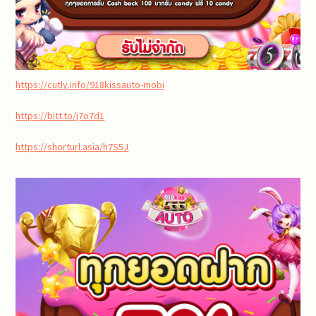
https://cutly.info/918kissauto-mobi
https://bitt.to/j7o7d1
https://shorturl.asia/h7S5J