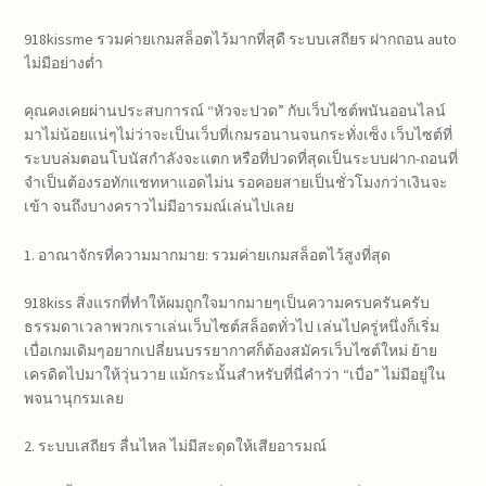
918kissme รวมค่ายเกมสล็อตไว้มากที่สุดื ระบบเสถียร ฝากถอน auto
ไม่มีอย่างต่ำ
คุณคงเคยผ่านประสบการณ์ “หัวจะปวด” กับเว็บไซต์พนันออนไลน์
มาไม่น้อยแน่ๆไม่ว่าจะเป็นเว็บที่เกมรอนานจนกระทั่งเซ็ง เว็บไซต์ที่
ระบบล่มตอนโบนัสกำลังจะแตก หรือที่ปวดที่สุดเป็นระบบฝาก-ถอนที่
จำเป็นต้องรอทักแชทหาแอดไม่น รอคอยสายเป็นชั่วโมงกว่าเงินจะ
เข้า จนถึงบางคราวไม่มีอารมณ์เล่นไปเลย
1. อาณาจักรที่ความมากมาย: รวมค่ายเกมสล็อตไว้สูงที่สุด
918kiss สิ่งแรกที่ทำให้ผมถูกใจมากมายๆเป็นความครบครันครับ
ธรรมดาเวลาพวกเราเล่นเว็บไซต์สล็อตทั่วไป เล่นไปครู่หนึ่งก็เริ่ม
เบื่อเกมเดิมๆอยากเปลี่ยนบรรยากาศก็ต้องสมัครเว็บไซต์ใหม่ ย้าย
เครดิตไปมาให้วุ่นวาย แม้กระนั้นสำหรับที่นี่คำว่า “เบื่อ” ไม่มีอยู่ใน
พจนานุกรมเลย
2. ระบบเสถียร ลื่นไหล ไม่มีสะดุดให้เสียอารมณ์