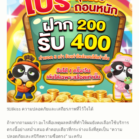
918kiss ความปลอดภัยและเสถียรภาพที่ไว้ใจได้
ถ้าหากถามผมว่า อะไรคือเหตุผลหลักที่ทำให้ผมยังคงเลือกใช้บริการ
ตรงนี้อย่างสม่ำเสมอ คำตอบเดียวที่กระจ่างแจ้งที่สุดเป็น “ความ
ปลอดภัยและสปิริตความซื่อตรง” นะครับ