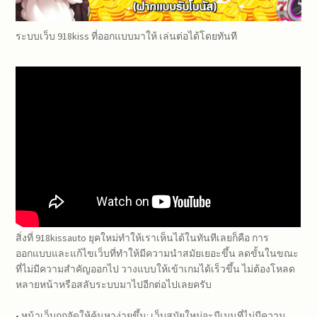
ระบบเว็บ 918kiss ที่ออกแบบมาให้ เล่นต่อได้โดยทันที
สิ่งที่ 918kissauto ยุคใหม่ทำให้เราเห็นได้ในทันทีเลยก็คือ การ
ออกแบบและแก้ไขเว็บที่ทำให้มีความนำสมัยเยอะขึ้น ลดขั้นในขณะ
ที่ไม่มีความสำคัญออกไป วางแบบให้เข้าเกมได้เร็วขึ้น ไม่ต้องโหลด
หลายหน้าหรือสลับระบบมาไปอีกต่อไปเลยครับ
• หน้าเว็บถูกจัดให้ค้นหาง่ายขึ้น: เว็บสมัยใหม่จะมีเมนูที่ไม่มีความ