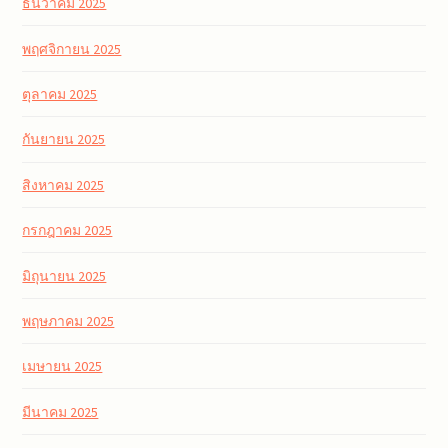
ธันวาคม 2025
พฤศจิกายน 2025
ตุลาคม 2025
กันยายน 2025
สิงหาคม 2025
กรกฎาคม 2025
มิถุนายน 2025
พฤษภาคม 2025
เมษายน 2025
มีนาคม 2025