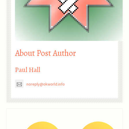
About Post Author
Paul Hall
noreply@okworld.info