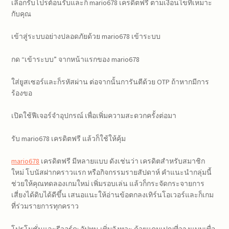
เลือกรับโปรต้อนรับและก็ mario678 เครดิตฟรี ตามเงื่อนไขที่เหมาะ
กับคุณ
เข้าสู่ระบบอย่างปลอดภัยด้วย mario678 เข้าระบบ
กด “เข้าระบบ” จากหน้าแรกของ mario678
ใส่ยูสเซอร์และก็รหัสผ่าน ต่อจากนั้นการันตีด้วย OTP ถ้าหากมีการ
ร้องขอ
เปิดใช้ฟีเจอร์จำอุปกรณ์ เพื่อเพิ่มความสะดวกครั้งต่อมา
รับ mario678 เครดิตฟรี แล้วก็ใช้ให้คุ้ม
mario678
เครดิตฟรี มีหลายแบบ ดังเช่นว่า เครดิตสำหรับสมาชิก
ใหม่ โบนัสฝากคราวแรก หรือกิจกรรมรายสัปดาห์ คำแนะนำกลุ่มนี้
ช่วยให้คุณทดลองเกมใหม่ เพิ่มรอบเล่น แล้วก็กระจัดกระจายการ
เสี่ยงได้ดิบได้ดีขึ้น เสนอแนะให้อ่านข้อตกลงเทิร์นโอเวอร์และก็เกม
ที่ร่วมรายการทุกคราว
โปรโมชั่นและรีวอร์ด: อัปทุน เพิ่มจังหวะ ด้วยแคมเปญที่วางแบบเพื่อ