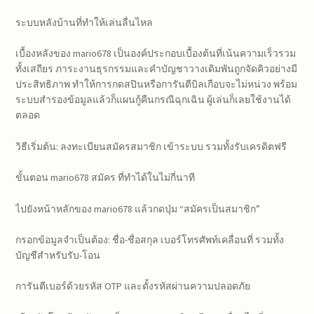
ระบบหลังบ้านที่ทำให้เล่นลื่นไหล
เบื้องหลังของ mario678 เป็นองค์ประกอบเบื้องต้นที่เน้นความเร็วรวม
ทั้งเสถียร ภาระงานธุรกรรมและคำบัญชาวางเดิมพันถูกจัดคิวอย่างมี
ประสิทธิภาพ ทำให้การกดสปินหรือการันตีบิลเกือบจะไม่หน่วง พร้อม
ระบบสำรองข้อมูลแล้วก็แผนกู้คืนกรณีฉุกเฉิน ผู้เล่นก็เลยใช้งานได้
ตลอด
วิธีเริ่มต้น: ลงทะเบียนสมัครสมาชิก เข้าระบบ รวมทั้งรับเครดิตฟรี
ขั้นตอน mario678 สมัคร ที่ทำได้ในไม่กี่นาที
ไปยังหน้าหลักของ mario678 แล้วกดปุ่ม “สมัครเป็นสมาชิก”
กรอกข้อมูลจำเป็นต้อง: ชื่อ-ชื่อสกุล เบอร์โทรศัพท์เคลื่อนที่ รวมทั้ง
บัญชีสำหรับรับ-โอน
การันตีเบอร์ด้วยรหัส OTP และตั้งรหัสผ่านความปลอดภัย