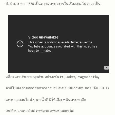
ข้อดีของ mario678 เป็นความครบวงจรในเรื่องเกม ไม่ว่าจะเป็น:
สล็อตแตกง่ายจากทุกค่าย อย่างเช่น PG, Joker, Pragmatic Play
คาสิโนสดถ่ายทอดสดจากต่างประเทศ ระบบภาพคมชัดระดับ Full HD
แทงบอลออนไลน์ ราคาน้ำดี มีให้เลือกพนันครบทุกลีก
เกมยิงปลาแนวใหม่ ภาพสวย เอฟเฟกต์จัดเต็ม