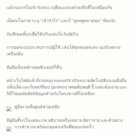
แม้เกมแรกไม่เข้าจังหวะ เปลี่ยนแปลงค่าย/ธีมที่ไม่เหมือนกัน
เมื่อสบโอกาส ระบุ “เป้ากำไร” และก็ “จุดหยุดขาดทุน” ชัดแจ้ง
บันทึกผลสั้นๆเพื่อใช้ปรับแผนในวันถัดไป
การออกแบบประสบการณ์ผู้ใช้: เล่นได้ทุกหนทุกแห่ง รองรับหลาย
เครื่องมือ
มือถือเป็นหลัก คอมพิวเตอร์ก็ลื่น
หน้าเว็บไซต์แล้วก็เกมของ mario678 ปรับขนาดอัตโนมัติบนจอมือถือ
แท็บเล็ต และก็เดสก์ท็อป ปุ่มกดขนาดพอดิบพอดี นิ้วแตะต้องง่าย และ
ก็มีโหมดมัธยัสถ์ข้อมูลสำหรับโครงข่ายที่ไม่เสถียร
คู่มือรวมทั้งศูนย์ช่วยเหลือ
มีคู่มือสั้นๆในแต่ละเกม อธิบายเครื่องหมาย อัตราจ่าย และตัวอย่าง
การคำนวณ พร้อมกลุ่มส่งเสริมที่ตอบแชทเร็ว