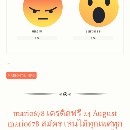
Angry
Surprise
0
%
0
%
…
MARIO678.INFO
mario678 เครดิตฟรี 24 August
mario678 สมัคร เล่นได้ทุกเพศทุก