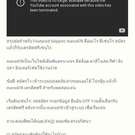
สรุปย่อสำหรับ Featured Snippet: mario678 คืออะไร ดีเช่นไร สมัคร
แล้วก็รับเครดิตฟรีเช่นไร
mario678เป็นเว็บไซต์เดิมพันครบวงจร มีสล็อต คาสิโนสด กีฬา ยิง
ปลา อินเทอร์เฟซใช้งานง่าย
ข้อดี: สมัครไว เข้าระบบปลอดภัย ฝากถอนออโต้ โปรคุ้ม แล้วก็
mario678 เครดิตฟรี สำหรับทดสอบเล่น
เริ่มต้นเช่นไร: กดสมัคร กรอกข้อมูล ยืนยัน OTP รวมทั้งเลือกรับ
เครดิตฟรี หลังจากนั้น mario678 เข้าสู่ระบบ เพื่อเริ่มเล่น
ถาม-ตอบที่พบได้บ่อย (FAQ): ตอบชัด ตรงปริศนา
Q: สมัครสมาชิกต้องใช้อะไรบ้าง?