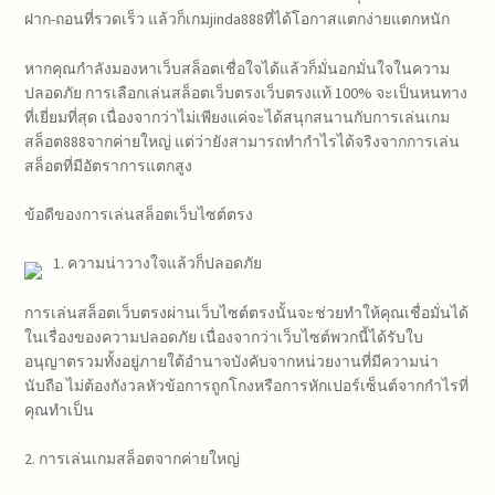
ฝาก-ถอนที่รวดเร็ว แล้วก็เกมjinda888ที่ได้โอกาสแตกง่ายแตกหนัก
หากคุณกำลังมองหาเว็บสล็อตเชื่อใจได้แล้วก็มั่นอกมั่นใจในความ
ปลอดภัย การเลือกเล่นสล็อตเว็บตรงเว็บตรงแท้ 100% จะเป็นหนทาง
ที่เยี่ยมที่สุด เนื่องจากว่าไม่เพียงแค่จะได้สนุกสนานกับการเล่นเกม
สล็อต888จากค่ายใหญ่ แต่ว่ายังสามารถทำกำไรได้จริงจากการเล่น
สล็อตที่มีอัตราการแตกสูง
ข้อดีของการเล่นสล็อตเว็บไซต์ตรง
1. ความน่าวางใจแล้วก็ปลอดภัย
การเล่นสล็อตเว็บตรงผ่านเว็บไซต์ตรงนั้นจะช่วยทำให้คุณเชื่อมั่นได้
ในเรื่องของความปลอดภัย เนื่องจากว่าเว็บไซต์พวกนี้ได้รับใบ
อนุญาตรวมทั้งอยู่ภายใต้อำนาจบังคับจากหน่วยงานที่มีความน่า
นับถือ ไม่ต้องกังวลหัวข้อการถูกโกงหรือการหักเปอร์เซ็นต์จากกำไรที่
คุณทำเป็น
2. การเล่นเกมสล็อตจากค่ายใหญ่