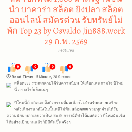
นำ บาคาร่า สล็อต ยิงปลา สล็อต
ออนไลน์ สมัครด่วน รับทรัพย์ไม่
พัก Top 23 by Osvaldo Jin888.work
29 ก.พ. 2569
Featured
0
0
0
0
Read Time:
5 Minute, 28 Second
สล็อต888 รวมทุกค่ายได้รับความนิยม ให้เลือกเล่นตามใจ ปีใหม่
นี้ อย่างไรก็เฮ็งแน่ๆ
ปีใหม่นี้ถ้าเกิดเอ่ยถึงกิจกรรมที่ผมเลือกไว้สำหรับคลายเครียด
หลังเลิกงาน หนึ่งในนั้นหนีไม่พ้น สล็อต888 รวมทุกค่ายได้รับ
ความนิยม บอกเลยว่าเป็นประสบการณ์ที่ทำให้ผมคิดว่า ปีใหม่มันเริ่ม
ได้อย่างเบิกบานแล้วก็มีสีสันขึ้นจริงๆ