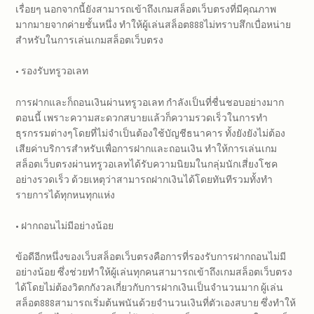
เรื่อยๆ นอกจากนี้ยังสามารถเข้าถึงเกมสล็อตเว็บตรงที่มีคุณภาพ
มากมายจากค่ายชั้นหนึ่ง ทำให้ผู้เล่นสล็อต888ไม่ทราบสึกเบื่อหน่าย
สำหรับในการเล่นเกมสล็อตเว็บตรง
• รองรับทรูวอเลท
การฝากและก็ถอนเงินผ่านทรูวอเลท กำลังเป็นที่ชื่นชอบอย่างมาก
ตอนนี้ เพราะความสะดวกสบายแล้วก็ความรวดเร็วในการทำ
ธุรกรรมต่างๆโดยที่ไม่จำเป็นต้องใช้บัญชีธนาคาร ทั้งยังยังไม่ต้อง
เสียค่าบริการสำหรับเพื่อการฝากและถอนเงิน ทำให้การเล่นเกม
สล็อตเว็บตรงผ่านทรูวอเลทได้รับความนิยมในกลุ่มนักเสี่ยงโชค
อย่างรวดเร็ว ด้วยเหตุว่าสามารถฝากเงินได้โดยทันทีรวมทั้งทำ
รายการได้ทุกหนทุกแห่ง
• ฝากถอนไม่มีอย่างน้อย
ข้อดีอีกหนึ่งของเว็บสล็อตเว็บตรงคือการที่รองรับการฝากถอนไม่มี
อย่างน้อย ซึ่งช่วยทำให้ผู้เล่นทุกคนสามารถเข้าถึงเกมสล็อตเว็บตรง
ได้โดยไม่ต้องวิตกกังวลเกี่ยวกับการฝากเงินเป็นจำนวนมาก ผู้เล่น
สล็อต888สามารถเริ่มต้นพนันด้วยจำนวนเงินที่ตัวเองสบาย ซึ่งทำให้