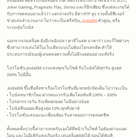
สล็อต888 คัดสรรเกมสล็อตจากค่ายดังระดับโลก อาทิเช่น PG SLOT,
Joker Gaming, Pragmatic Play, Slotxo และก็อีกเพียบ ซึ่งแต่ละเกมได้
รับการทดสอบมาแล้วว่า แตกง่ายจริง มีค่า RTP สูง รวมทั้งมีฟีเจอร์
ช่วยเล่นจำนวนมาก ไม่ว่าจะเป็นฟรีสปิน,
jinda888
ตัวคูณ, หรือ
ระบบสุ่มโบนัส
นอกจากเกมสล็อต ยังมีเกมยิงปลา คาสิโนสด บาคาร่า และก็ไพ่ต่างๆ
ซึ่งสามารถเล่นได้ในเว็บเดียวแบบไม่ต้องโยกเครดิต ทำให้
ประสบการณ์ของผู้เล่นตลอดรวมทั้งไม่มีรอยต่ออย่างแท้จริง
โปรโมชั่น jinda888 แรงแซงทุกเว็บไซต์ รับโบนัสได้ทุกวัน สูงสุด
300% ไม่มีอั้น
Jinda888 ขึ้นชื่อลือชาเรื่องโปรโมชั่นที่แจกหนักจัดเต็ม ไม่ว่าจะเป็น
• โบนัสสมาชิกใหม่ ฝากหนแรกรับเพิ่มโดยทันที 100% – 300%
• โปรฝากรายวัน รับเพิ่มทุกยอด ไม่มีอย่างน้อย
• โบนัสคืนยอดเสียสูงสุด 10% ทุกสัปดาห์
• โปรโมชั่นเสนอแนะเพื่อนพ้อง รับค่าคอมถาวรตลอดชีพ
ทั้งหมดทั้งปวงนี้สามารถกดรับเองได้ที่หน้าเว็บไซต์ ไม่ต้องผ่านแอด
ไม่น และไม่มีเทิร์นสูงเกินจริง เล่นสล็อต888ได้ ถอนได้ทันที