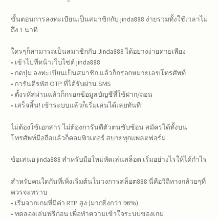
ขั้นตอนการลงทะเบียนเป็นสมาชิกกับ jinda888 ง่ายรวมทั้งใช้เวลาไม่
ถึง 1 นาที
ใครๆก็สามารถเป็นสมาชิกกับ Jinda888 ได้อย่างง่ายดายเพียง
• เข้าไปที่หน้าเว็บไซต์ jinda888
• กดปุ่ม ลงทะเบียนเป็นสมาชิก แล้วก็กรอกหมายเลขโทรศัพท์
• การันตีรหัส OTP ที่ได้รับผ่าน SMS
• ตั้งรหัสผ่านแล้วก็กรอกข้อมูลบัญชีที่ใช้ฝาก/ถอน
• เสร็จสิ้น! เข้าระบบแล้วก็เริ่มเล่นได้เลยทันที
ไม่ต้องใช้เอกสาร ไม่ต้องการันตีตัวตนซับซ้อน สมัครได้ทั้งบน
โทรศัพท์มือถือแล้วก็คอมพิวเตอร์ สบายทุกแพลตฟอร์ม
ข้อเสนอ jinda888 สำหรับมือใหม่หัดเล่นสล็อต เริ่มอย่างไรให้ได้กำไร
สำหรับคนใดกันที่เพิ่งเริ่มต้นในวงการสล็อต888 นี่คือวิถีทางกล้วยๆที่
ควรจะทราบ
• เริ่มจากเกมที่มีค่า RTP สูง (มากยิ่งกว่า 96%)
• ทดลองเล่นฟรีก่อน เพื่อทำความเข้าใจระบบของเกม