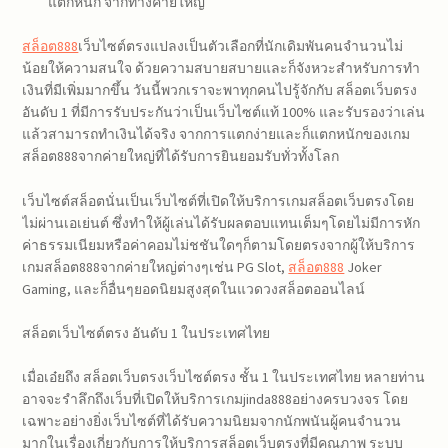
แตกหนัก จากทางค่ายใหญ่
สล็อต888
เว็บไซต์ตรงแปลงเป็นตัวเลือกที่นักเดิมพันคนจำนวนไม่
น้อยให้ความสนใจ ด้วยความสบายสบายและก็จังหวะสำหรับการทำ
เงินที่มีเพิ่มมากขึ้น วันนี้พวกเราจะพาทุกคนไปรู้จักกับ สล็อตเว็บตรง
อันดับ 1 ที่มีการรับประกันว่าเป็นเว็บไซต์แท้ 100% และรับรองว่าเล่น
แล้วสามารถทำเงินได้จริง จากการแตกง่ายและก็แตกหนักของเกม
สล็อต888จากค่ายใหญ่ที่ได้รับการยินยอมรับทั่วทั้งโลก
เว็บไซต์สล็อตนั่นเป็นเว็บไซต์ที่เปิดให้บริการเกมสล็อตเว็บตรงโดย
ไม่ผ่านเอเย่นต์ ซึ่งทำให้ผู้เล่นได้รับผลตอบแทนเต็มๆโดยไม่มีการหัก
ค่าธรรมเนียมหรือค่าคอมไม่ชชันใดๆก็ตามโดยตรงจากผู้ให้บริการ
เกมสล็อต888จากค่ายใหญ่ต่างๆเช่น PG Slot,
สล็อต888
Joker
Gaming, และก็อื่นๆยอดนิยมสูงสุดในแวดวงสล็อตออนไลน์
สล็อตเว็บไซต์ตรง อันดับ 1 ในประเทศไทย
เมื่อเอ๋ยถึง สล็อตเว็บตรงเว็บไซต์ตรง ชั้น 1 ในประเทศไทย หลายท่าน
อาจจะรำลึกถึงเว็บที่เปิดให้บริการเกมjinda888อย่างครบวงจร โดย
เฉพาะอย่างยิ่งเว็บไซต์ที่ได้รับความนิยมจากนักพนันผู้คนจำนวน
มากในเรื่องเกี่ยวกับการให้บริการสล็อตเว็บตรงที่มีคุณภาพ ระบบ