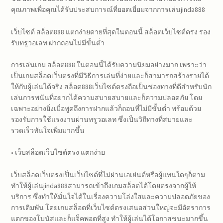
คุณภาพเพื่อคุณได้รับประสบการณ์ที่ยอดเยี่ยมจากการเล่นjinda888
เว็บไซต์ สล็อต888 แตกง่ายดายที่สุดในตอนนี้ สล็อตเว็บไซต์ตรง รอง
รับทรูวอเลท ฝากถอนไม่มีขั้นต่ำ
การเล่นเกม สล็อต888 ในตอนนี้ได้รับความนิยมอย่างมาก เพราะว่า
เป็นเกมสล็อตเว็บตรงที่มีวิธีการเล่นที่ง่ายและก็สามารถสร้างรายได้
ให้กับผู้เล่นได้จริง สล็อต888เว็บไซต์ตรงถือเป็นช่องทางที่ดีสำหรับนัก
เล่นการพนันที่อยากได้ความสบายสบายและก็ความปลอดภัย โดย
เฉพาะอย่างยิ่งเมื่อพูดถึงการฝากแล้วก็ถอนที่ไม่มีขั้นต่ำ พร้อมด้วย
รองรับการใช้แรงงานผ่านทรูวอเลท ซึ่งเป็นวิถีทางที่สบายและ
รวดเร็วทันใจเพิ่มมากขึ้น
• เว็บสล็อตเว็บไซต์ตรง แตกง่าย
เว็บสล็อตเว็บตรงเป็นเว็บไซต์ที่ไม่ผ่านเอเย่นต์หรือผู้แทนใดๆก็ตาม
ทำให้ผู้เล่นjinda888สามารถเข้าถึงเกมสล็อตได้โดยตรงจากผู้ให้
บริการ ซึ่งทำให้มั่นใจได้ในเรื่องความโล่งใสและความปลอดภัยของ
การเดิมพัน โดยเกมสล็อตที่เว็บไซต์ตรงเสนอส่วนใหญ่จะมีอัตราการ
แตกของโบนัสและก็แจ็คพอตที่สูง ทำให้ผู้เล่นได้โอกาสชนะมากขึ้น