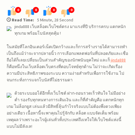
0
0
0
0
Read Time:
5 Minute, 28 Second
jinda888 เว็บสล็อตเว็บไซต์ตรง มาแรงที่ปี บริการครบ แตกหนัก
ทุกเกม พร้อมโบนัสสุดคุ้ม !
ในสมัยที่โลกอินเตอร์เน็ตเปิดกว้างและก็การสร้างรายได้สามารถทำ
เป็นถึงแม้ว่าจะจากปลายนิ้ว การเลือกแพลตฟอร์มที่ปลอดภัยและเชื่อ
ถือได้ก็เลยเปลี่ยนเป็นส่วนสำคัญของนักพนันยุคใหม่ และก็
jinda888
ก็คือหนึ่งในเว็บสล็อตเว็บตรงที่ตอบโจทย์ทุกด้าน ไม่ว่าจะเกิดเรื่อง
ความมีประสิทธิภาพของระบบ ความง่ายสำหรับเพื่อการใช้งาน ไป
จนกระทั่งการแจกโบนัสที่ไม่ธรรมดา
ด้วยระบบออโต้อีกทั้งเว็บไซต์ ฝาก-ถอนรวดเร็วทันใจ ไม่มีอย่าง
ต่ำ รองรับทุกหนทางการเติมเงิน และก็ที่สำคัญคือ แตกหนักทุก
เกม ไม่ล็อกยูส เล่นแล้วมีสิทธิ์ลุ้นกำไรจริงแบบไม่ต้องพึ่งดวงเพียง
อย่างเดียว เนื้อหานี้จะพาคุณไปรู้จักกับ สล็อต แบบจัดเต็ม พร้อม
เหตุผลว่าเพราะอะไรผู้เล่นทั่วทั้งประเทศถึงเทใจให้เว็บไซต์แห่งนี้
แบบไม่มีลังเล!