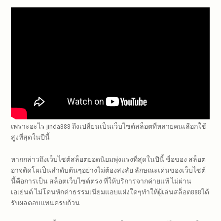
เพราะอะไร jinda888 ถึงเปลี่ยนเป็นเว็บไซต์สล็อตที่หลายคนเลือกใช้
สูงที่สุดในปีนี้
หากกล่าวถึงเว็บไซต์สล็อตยอดนิยมพุ่งแรงที่สุดในปีนี้ ชื่อของ สล็อต
อาจติดโผเป็นลำดับต้นๆอย่างไม่ต้องสงสัย ลักษณะเด่นของเว็บไซต์
นี้คือการเป็น สล็อตเว็บไซต์ตรง ที่ให้บริการจากค่ายแท้ ไม่ผ่าน
เอเย่นต์ ไม่โดนหักค่าธรรมเนียมแอบแฝงใดๆทำให้ผู้เล่นสล็อต888ได้
รับผลตอบแทนครบถ้วน