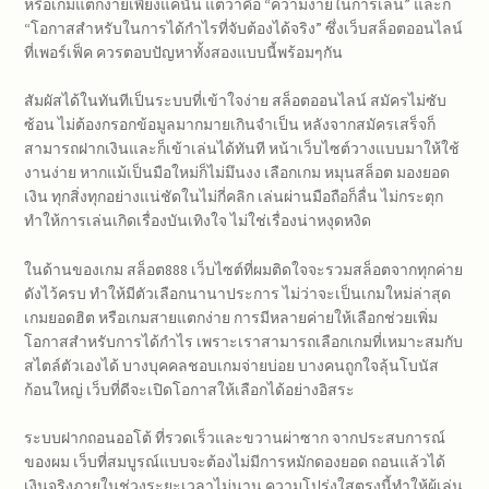
หรือเกมแตกง่ายเพียงแค่นั้น แต่ว่าคือ “ความง่ายในการเล่น” และก็
“โอกาสสำหรับในการได้กำไรที่จับต้องได้จริง” ซึ่งเว็บสล็อตออนไลน์
ที่เพอร์เฟ็ค ควรตอบปัญหาทั้งสองแบบนี้พร้อมๆกัน
สัมผัสได้ในทันทีเป็นระบบที่เข้าใจง่าย สล็อตออนไลน์ สมัครไม่ซับ
ซ้อน ไม่ต้องกรอกข้อมูลมากมายเกินจำเป็น หลังจากสมัครเสร็จก็
สามารถฝากเงินและก็เข้าเล่นได้ทันที หน้าเว็บไซต์วางแบบมาให้ใช้
งานง่าย หากแม้เป็นมือใหม่ก็ไม่มึนงง เลือกเกม หมุนสล็อต มองยอด
เงิน ทุกสิ่งทุกอย่างแน่ชัดในไม่กี่คลิก เล่นผ่านมือถือก็ลื่น ไม่กระตุก
ทำให้การเล่นเกิดเรื่องบันเทิงใจ ไม่ใช่เรื่องน่าหงุดหงิด
ในด้านของเกม สล็อต888 เว็บไซต์ที่ผมติดใจจะรวมสล็อตจากทุกค่าย
ดังไว้ครบ ทำให้มีตัวเลือกนานาประการ ไม่ว่าจะเป็นเกมใหม่ล่าสุด
เกมยอดฮิต หรือเกมสายแตกง่าย การมีหลายค่ายให้เลือกช่วยเพิ่ม
โอกาสสำหรับการได้กำไร เพราะเราสามารถเลือกเกมที่เหมาะสมกับ
สไตล์ตัวเองได้ บางบุคคลชอบเกมจ่ายบ่อย บางคนถูกใจลุ้นโบนัส
ก้อนใหญ่ เว็บที่ดีจะเปิดโอกาสให้เลือกได้อย่างอิสระ
ระบบฝากถอนออโต้ ที่รวดเร็วและขวานผ่าซาก จากประสบการณ์
ของผม เว็บที่สมบูรณ์แบบจะต้องไม่มีการหมักดองยอด ถอนแล้วได้
เงินจริงภายในช่วงระยะเวลาไม่นาน ความโปร่งใสตรงนี้ทำให้ผู้เล่น