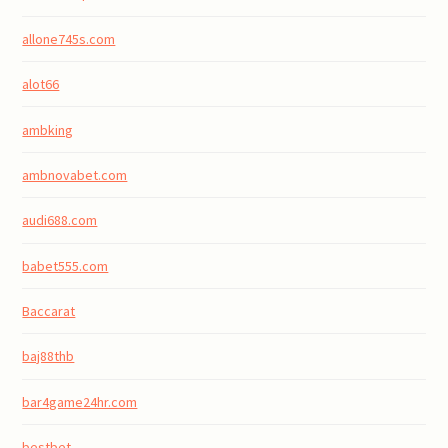
allone745s.com
alot66
ambking
ambnovabet.com
audi688.com
babet555.com
Baccarat
baj88thb
bar4game24hr.com
bestbet