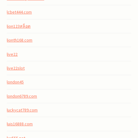
lcbet444.com
lion123สล็อต
lionth168.com
live22
live22slot
london45
london6789.com
luckycat789.com
luis16888.com
lux555.net