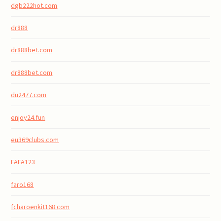
dgb222hot.com
dr888
dr888bet.com
dr888bet.com
du2477.com
enjoy24.fun
eu369clubs.com
FAFA123
faro168
fcharoenkit168.com