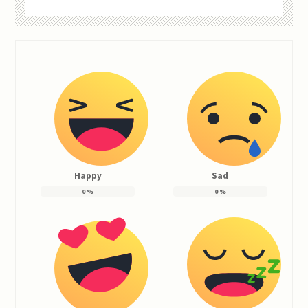
Happy
Sad
0
%
0
%