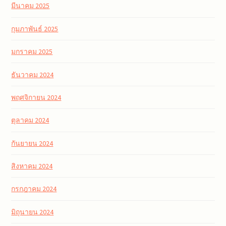
มีนาคม 2025
กุมภาพันธ์ 2025
มกราคม 2025
ธันวาคม 2024
พฤศจิกายน 2024
ตุลาคม 2024
กันยายน 2024
สิงหาคม 2024
กรกฎาคม 2024
มิถุนายน 2024