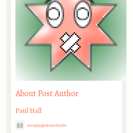
About Post Author
Paul Hall
noreply@okworld.info