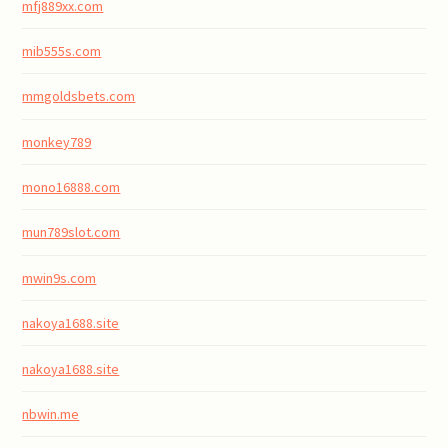
mfj889xx.com
mib555s.com
mmgoldsbets.com
monkey789
mono16888.com
mun789slot.com
mwin9s.com
nakoya1688.site
nakoya1688.site
nbwin.me