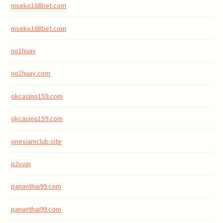
niseko168bet.com
niseko168bet.com
no1huay
no1huay.com
okcasino159.com
okcasino159.com
onesiamclub.site
p2vvip
pananthai99.com
pananthai99.com