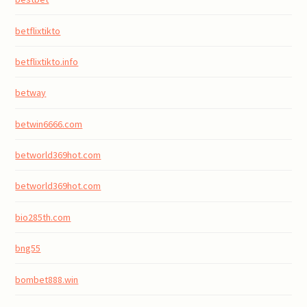
betflixtikto
betflixtikto.info
betway
betwin6666.com
betworld369hot.com
betworld369hot.com
bio285th.com
bng55
bombet888.win