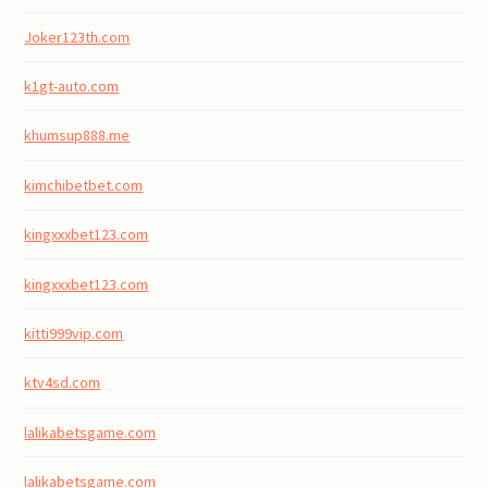
Joker123th.com
k1gt-auto.com
khumsup888.me
kimchibetbet.com
kingxxxbet123.com
kingxxxbet123.com
kitti999vip.com
ktv4sd.com
lalikabetsgame.com
lalikabetsgame.com