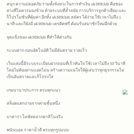
สนุก ความปลอดภัย รวมทั้งจังหวะในการทำเงิน uk369club คือช่อง
ทางที่ไม่ควรมองข้าม ด้วยระบบที่ล้ำสมัย การบริการลูกค้าเยี่ยม และ
ก็โปรโมชั่นที่คุ้มค่า อีกทั้ง uk369club สมัคร ได้ง่าย ใช้เวลาไม่ถึง 1
นาที และก็ยังมี uk369club เครดิตฟรี ต้อนรับสมาชิกใหม่อีกด้วย
จุดแข็งของ uk369club ที่ทำให้ต่างกัน
ระบบฝาก-ถอนอัตโนมัติ ไม่มีอันตราย รวดเร็ว
เว็บแห่งนี้มีระบบระเบียบฝากถอนที่เร็วทันใจ ใช้เวลาไม่ถึง 30 วินาที
โดยไม่ต้องผ่านแอดไม่น สร้างความแน่ใจให้ผู้เล่นว่าทุกธุรกรรมไม่
เป็นอันตรายและก็โปร่งใส
เกมนานาประการ ครบทุกแนว
สล็อตแตกง่ายจากค่ายชั้นหนึ่ง
บาคาร่า ไลฟ์สดจากคาสิโนจริง
พนันบอล ราคาน้ำดี ครบทุกรูปแบบ