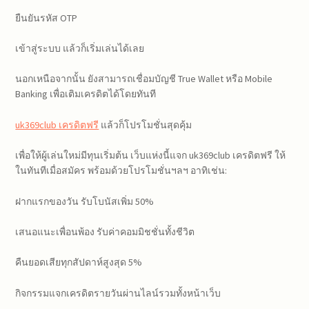
ยืนยันรหัส OTP
เข้าสู่ระบบ แล้วก็เริ่มเล่นได้เลย
นอกเหนือจากนั้น ยังสามารถเชื่อมบัญชี True Wallet หรือ Mobile
Banking เพื่อเติมเครดิตได้โดยทันที
uk369club เครดิตฟรี
แล้วก็โปรโมชั่นสุดคุ้ม
เพื่อให้ผู้เล่นใหม่มีทุนเริ่มต้น เว็บแห่งนี้แจก uk369club เครดิตฟรี ให้
ในทันทีเมื่อสมัคร พร้อมด้วยโปรโมชั่นฯลฯ อาทิเช่น:
ฝากแรกของวัน รับโบนัสเพิ่ม 50%
เสนอแนะเพื่อนพ้อง รับค่าคอมมิชชั่นทั้งชีวิต
คืนยอดเสียทุกสัปดาห์สูงสุด 5%
กิจกรรมแจกเครดิตรายวันผ่านไลน์รวมทั้งหน้าเว็บ