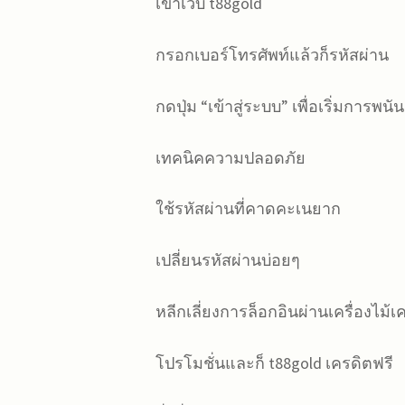
เข้าเว็บ t88gold
กรอกเบอร์โทรศัพท์แล้วก็รหัสผ่าน
กดปุ่ม “เข้าสู่ระบบ” เพื่อเริ่มการพนัน
เทคนิคความปลอดภัย
ใช้รหัสผ่านที่คาดคะเนยาก
เปลี่ยนรหัสผ่านบ่อยๆ
หลีกเลี่ยงการล็อกอินผ่านเครื่องไม้
โปรโมชั่นและก็ t88gold เครดิตฟรี