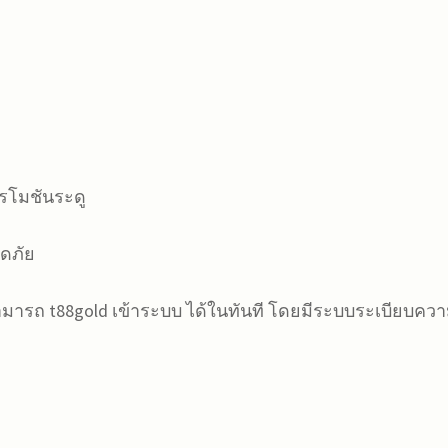
ปรโมชันระดู
ดภัย
สามารถ t88gold เข้าระบบ ได้ในทันที โดยมีระบบระเบียบคว