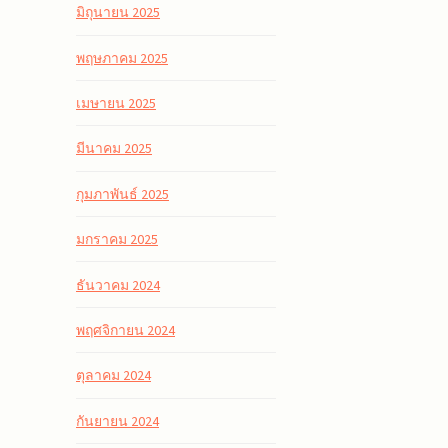
มิถุนายน 2025
พฤษภาคม 2025
เมษายน 2025
มีนาคม 2025
กุมภาพันธ์ 2025
มกราคม 2025
ธันวาคม 2024
พฤศจิกายน 2024
ตุลาคม 2024
กันยายน 2024