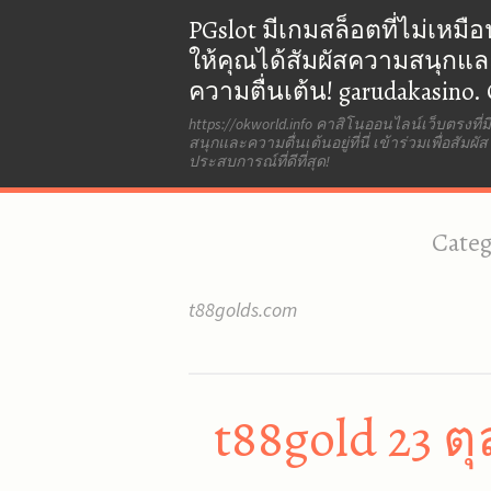
PGslot มีเกมสล็อตที่ไม่เหมื
ให้คุณได้สัมผัสความสนุกแล
ความตื่นเต้น! garudakasino
https://okworld.info คาสิโนออนไลน์เว็บตรงที่
สนุกและความตื่นเต้นอยู่ที่นี่ เข้าร่วมเพื่อสัมผัส
ประสบการณ์ที่ดีที่สุด!
Categ
t88golds.com
t88gold 23 ต