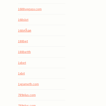
1688vegasx.com
168slot
168สล็อต
188bet
188betth
1xbet
1xbit
1xgameth.com
789plus.com
789plus.com