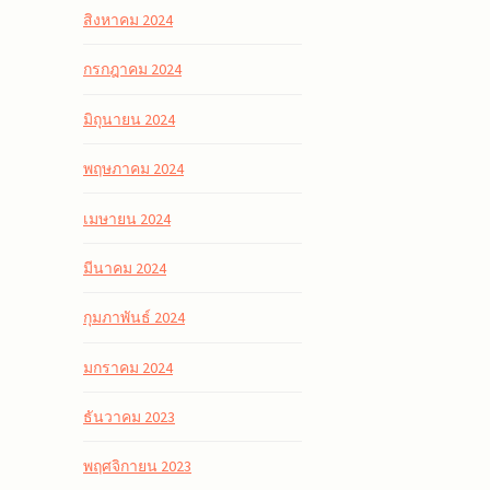
สิงหาคม 2024
กรกฎาคม 2024
มิถุนายน 2024
พฤษภาคม 2024
เมษายน 2024
มีนาคม 2024
กุมภาพันธ์ 2024
มกราคม 2024
ธันวาคม 2023
พฤศจิกายน 2023