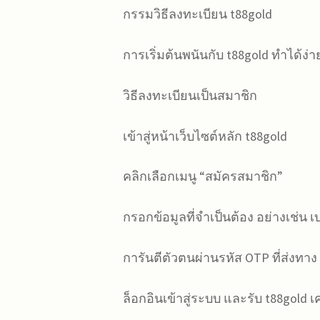
กรรมวิธีลงทะเบียน t88gold
การเริ่มต้นพนันกับ t88gold ทำได้ง่
วิธีลงทะเบียนเป็นสมาชิก
เข้าสู่หน้าเว็บไซต์หลัก t88gold
คลิกเลือกเมนู “สมัครสมาชิก”
กรอกข้อมูลที่จำเป็นต้อง อย่างเช่น เบ
การันตีตัวตนผ่านรหัส OTP ที่ส่งทาง
ล็อกอินเข้าสู่ระบบ และรับ t88gold เ