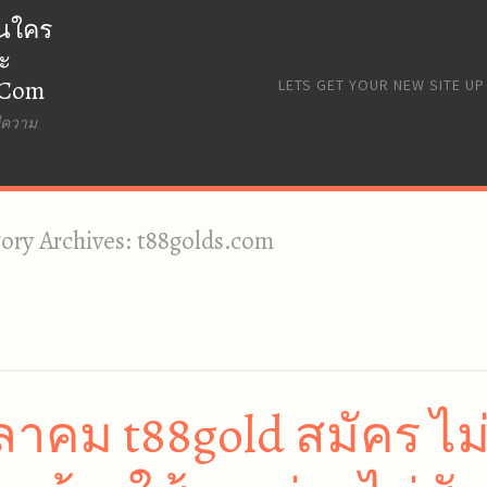
อนใคร
SKIP
ะ
TO
CONTENT
. Com
LETS GET YOUR NEW SITE UP
มีความ
ory Archives:
t88golds.com
ุลาคม t88gold สมัคร ไม