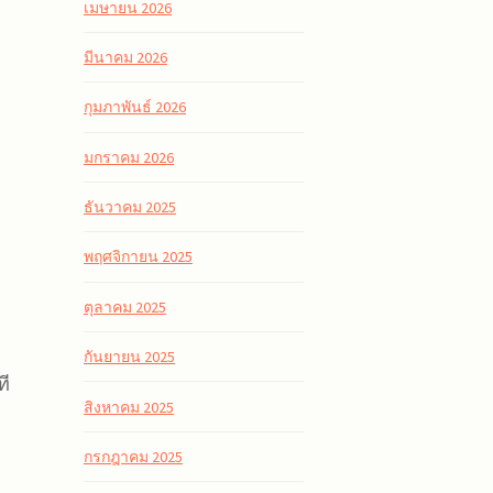
เมษายน 2026
มีนาคม 2026
กุมภาพันธ์ 2026
มกราคม 2026
ธันวาคม 2025
พฤศจิกายน 2025
ตุลาคม 2025
กันยายน 2025
ที
สิงหาคม 2025
กรกฎาคม 2025