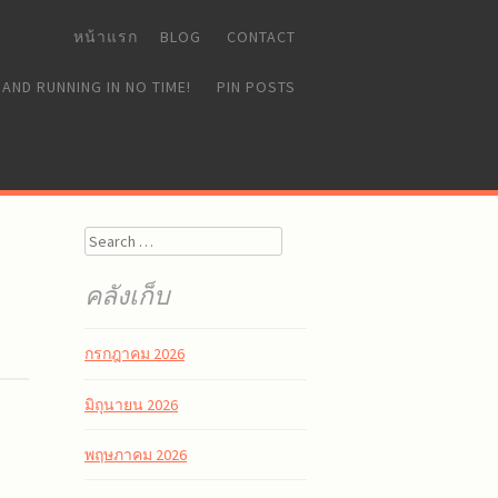
หน้าแรก
BLOG
CONTACT
 AND RUNNING IN NO TIME!
PIN POSTS
Search
คลังเก็บ
กรกฎาคม 2026
มิถุนายน 2026
่
พฤษภาคม 2026