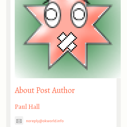
About Post Author
Paul Hall
noreply@okworld.info