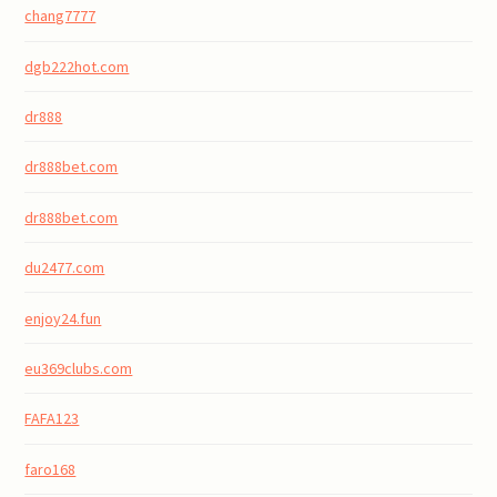
chang7777
dgb222hot.com
dr888
dr888bet.com
dr888bet.com
du2477.com
enjoy24.fun
eu369clubs.com
FAFA123
faro168