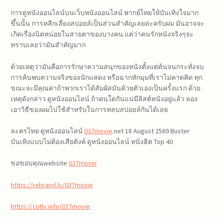
การดูหนังออนไลน์บนเว็บหนังออนไลน์ พากย์ไทยให้บันเทิงใจมาก
ขึ้นนั้น การหลีกเลี่ยงสปอยล์เป็นส่วนสำคัญเลยล่ะครับผม มันอาจจะ
เกิดเรื่องนิดหน่อยในสายตาของบางคน แต่ว่าคนรักหนังจริงๆจะ
ทราบเลยว่ามันสำคัญมาก
ด้วยเหตุว่ามันคือการรักษาความสนุกของหนังตั้งแต่ต้นจนกระทั่งจบ
การค้นพบความจริงของนักแสดง หรือฉากหักมุมที่เราไม่คาดคิด ทุก
ขณะจะมีคุณค่าถ้าพวกเราได้สัมผัสมันด้วยตัวเองเป็นครั้งแรก ด้วย
เหตุดังกล่าว ดูหนังออนไลน์ ถ้าคนใดกันแน่มีลิสต์หนังอยู่แล้ว ลอง
เอาวิธีของผมไปใช้สำหรับในการหลบสปอยล์กันได้เลย
ละครไทย ดูหนังออนไลน์
037movie
.net 18 August 2569 Buster
บันเทิงแบบไม่ต้องเสียตังค์ ดูหนังออนไลน์ หนังฮิต Top 40
ขอขอบคุณwebsite
037movie
https://rebrand.ly/037movie
https://cutly.info/037movie