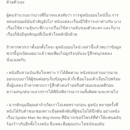
ด้วยตัวเอง
ผู้คนจำนวนมากบางทีก็อาจจะสงสัยว่า การดูหนังออนไลน์นั้น การ
หลบสปอยล์มันสำคัญยังไง? หนังแต่ละเรื่องมีวิธีการเล่าต่างกัน บาง
เรื่องใช้ความลุ้นระทึก บางเรื่องใช้ความลับของตัวละคร และก็บาง
เรื่องก็ยังมีจุดหักมุมที่เป็นหัวใจหลักอีกด้วย
ถ้าหากพวกเราตั้งอกตั้งใจจะ ดูหนังออนไลน์ เหล่านี้แล้วพบว่าข้อมูล
พวกนี้ถูกเปิดเผยมาแล้ว พอเพียงไปดูจริงๆมันจะรู้สึกสนุกลดลง
นั่นเองครับ
• หนังสืบสวนบันเทิงใจเพราะว่าได้คิดตาม: หนังสอบสวนมากมาย
ออกแบบมาให้ผู้ชมค่อยๆเก็บข้อมูลแล้วก็เชื่อมโยงเค้าเงื่อนไปพร้อม
ทั้งผู้แสดง ถ้าหากพวกเรารู้สึกตัวคนร้ายหรือคำตอบของคดีก่อน
ความสนุกสนานจากการได้พินิจพิจารณารวมทั้งคิดตามจะหายไป
• ฉากหักมุมมีคุณค่าถ้าเกิดเราไม่เคยทราบก่อน: ดูหนัง หลายครั้งที่
หนังได้รับคำชมเชยเพราะมีจุดพลิกผันที่ผู้ชมไม่ได้นึกฝัน อย่างหนัง
เรื่อง Spider-Man: No Way Home ที่มีฉากเซอร์ไพรส์ที่ทำให้แฟนคลับ
ร้องว้าวกันอีกทั้งโรงหนัง นี่แหละคือคุณประโยชน์ของมัน