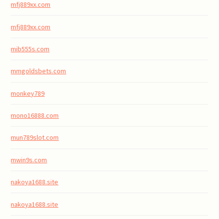
mfj889xx.com
mfj889xx.com
mib555s.com
mmgoldsbets.com
monkey789
mono16888.com
mun789slot.com
mwin9s.com
nakoya1688.site
nakoya1688.site