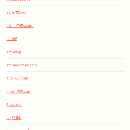
adm789.vip
allone745s.com
alot66
ambking
ambnovabet.com
audi688.com
babet555.com
Baccarat
baj88thb