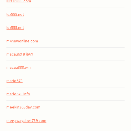
luis16888.com
lux555.net
lux555.net
m4newonline.com
macau69 สมัคร
macau888.win
mario678
mario678.info
meekin365day.com
megawaysbet789.com