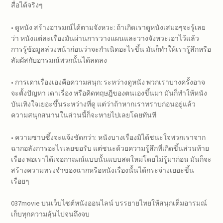
สื่อได้จริงๆ
• ดูหนัง สร้างอารมณ์ได้ตามจังหวะ: ถ้าเกิดเราดูหนังเสมอๆจะรู้เลย
ว่า หนังแต่ละเรื่องมันผ่านการวางแผนและวางจังหวะเอาไว้แล้ว
การรู้ข้อมูลล่วงหน้าก่อนว่าจะกำเนิดอะไรขึ้น มันก็ทำให้เรารู้สึกหรือ
สัมผัสกับอารมณ์พวกนั้นได้ลดลง
• การเดาเรื่องเองคือความสนุก: ระหว่างดูหนัง พวกเราบางครั้งอาจ
จะตั้งปัญหา เดาเรื่อง หรือคิดทฤษฎีของตนเองขึ้นมา มันก็ทำให้หนัง
บันเทิงใจเยอะขึ้นระหว่างที่ดู แต่ว่าถ้าหากเราทราบก่อนอยู่แล้ว
ความสนุกสนานในส่วนนี้ก็จะหายไปเลยโดยทันที
• ความซาบซึ้งจะแจ้งชัดกว่า: หนังบางเรื่องมิได้ชนะใจพวกเราจาก
ฉากอลังการอะไรเลยขอรับ แต่ชนะด้วยความรู้สึกที่เกิดขึ้นส่วนท้าย
เรื่อง พอเราได้เจอกาณณ์แบบนั้นแบบสดใหม่โดยไม่รู้มาก่อน มันก็จะ
สร้างความทรงจำของฉากหรือหนังเรื่องนั้นได้กระจ่างเยอะขึ้น
เรื่อยๆ
037movie บนเว็บไซต์หนังออนไลน์ บรรยายไทยให้สนุกเต็มอารมณ์
เก็บทุกความลุ้นไปจนถึงจบ