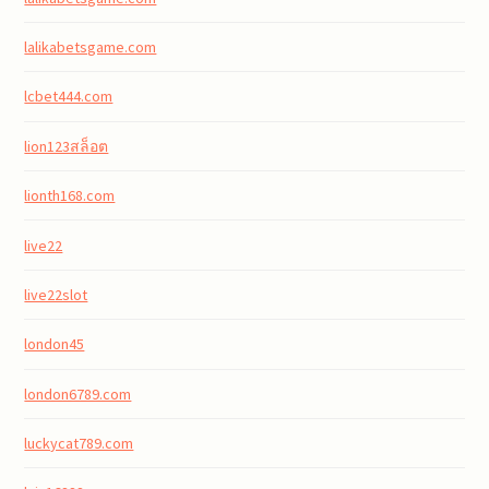
lalikabetsgame.com
lcbet444.com
lion123สล็อต
lionth168.com
live22
live22slot
london45
london6789.com
luckycat789.com