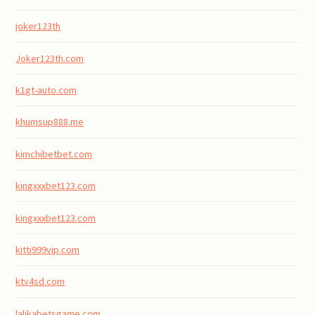
joker123th
Joker123th.com
k1gt-auto.com
khumsup888.me
kimchibetbet.com
kingxxxbet123.com
kingxxxbet123.com
kitti999vip.com
ktv4sd.com
lalikabetsgame.com