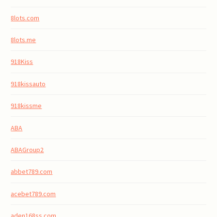
8lots.com
8lots.me
918Kiss
918kissauto
918kissme
ABA
ABAGroup2
abbet789.com
acebet789.com
aden168ss.com