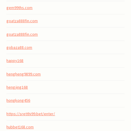
gem99ths.com
goatza888fin.com
goatza888fin.com
gobaza88.com
happy168
hengheng9899.com
hengjing168
hongkong456
https://sretthi99.bet/enter/
hubbet168.com