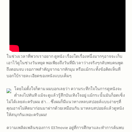
ในช่วงเวลาที่พวกเราอยาก ดูหนัง เรื่องใดเรื่องหนึ่งมากๆอาจจะเก็บ
เอาไว้ดูในช่วงวันหยุด พอเพียงถึงวันที่มีเวลาว่างจริงๆกลับพบคนพูด
ถึงตอนจบ เจอภาพสำคัญจากฉากหักมุม หรือแม้กระทั้งข้อคิดเห็นที่
บอกใบ้รายละเอียดของหนังแบบเต็มๆ
โดยไม่ตั้งใจก็ตาม ผมบอกเลยว่า ความระทึกใจในการดูหนังจะ
ต่ำลงไปทันที แม้จะดูแล้วรู้สึกบันเทิงใจอยู่ แม้กระนั้นมันก็อดเซ็ง
ไม่ได้เลยล่ะครับผม ฮ่า… ซึ่งผมก็มีแนวทางหลบสปอยล์แบบง่ายๆที่
คุณอาจไม่คิดมาก่อนมาฝากด้วยเหมือนกัน มาหลบสปอยล์แล้วดูหนัง
ให้สนุกกันเหอะครับผม!
ความเพลิดเพลินของการ 037movie อยู่ที่การศึกษาและทำการค้นพบ