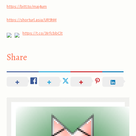
https://bitt.to/maj4um
https://shorturl.asia/UR9hM
https://t.co/3IrfcbbClt
Share