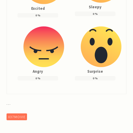
Sleepy
Excited
0
%
0
%
Angry
Surprise
0
%
0
%
…
037MOVIE