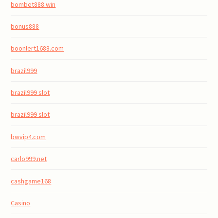
bombet888.win
bonus888
boonlert1688.com
brazil999
brazil999 slot
brazil999 slot
bwvip4.com
carlo999.net
cashgame168
Casino