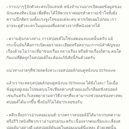
• การเบาๆรู้จักตัวละครเป็นเสน่ห์: หนังจำนวนมากเปิดเผยข้อมูลของ
นักแสดงทีละน้อย เพื่อที่จะได้ให้พวกเราค่อยๆทำความเข้าใจทั้งยัง
ความนึกคิดรวมทั้งแรงจูงใจของแต่ละคน หากเปิดเผยไปก่อน เรา
อาจจะดูตัวละครในมุมมองที่แตกต่างจากที่หนังอยากได้
• ความลุ้นกลางทาง: การสปอยล์ไม่ใช่แค่ตอนจบแค่นั้นครับ แม้
กระนั้นมันก็คือการเปิดเผยรายละเอียดหรือสถานะการณ์สำคัญของ
เรื่องด้วย ไม่ว่าจะที่มาของเรื่อง กลางเรื่อง หรือท้ายเรื่องก็ตาม คนใด
กันแน่ที่ติดถูกใจสปอยล์ก็จะต้องแก้นิสัยนี้กันด้วยครับ
แนวทางง่ายๆที่ช่วยลดจังหวะเจอสปอยล์ก่อนดูหนังบน 037movie
แล้วเราจะหลบสปอยล์ก่อนดูหนังบน 037movie ได้ยังไงล่ะ? ในเมื่อ
ข้อมูลอยู่เยอะไปหมดบนโซเชียลต่างๆตัวผมเองก็เกลียดชังสปอยล์
เช่นกันครับ ก็เลยพยายามหาวิธีง่ายๆที่จะสามารถช่วยลดช่องทางพบ
สปอยล์ได้มากขึ้น ซึ่งมันก็ไม่ได้ยากเลยขอรับ
• หลีกเลี่ยงการอ่านคอมเมนต์: บางคราวสปอยล์มิได้มาจากบทความ
หรือรีวิวหนังที่พวกเราอ่านหรอกนะครับ เนื่องจากคนเขียนจะเลี่ยงส
ปอยล์มาอย่างดี แต่สปอยล์ดันอยู่ในคอมเมนต์นี่แหละ ด้วยเหตุนั้น