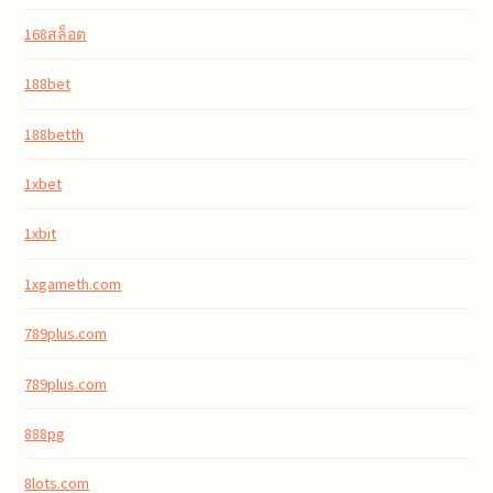
168สล็อต
188bet
188betth
1xbet
1xbit
1xgameth.com
789plus.com
789plus.com
888pg
8lots.com