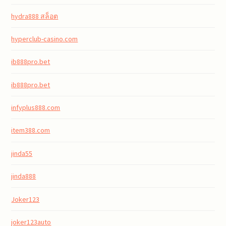
hydra888 สล็อต
hyperclub-casino.com
ib888pro.bet
ib888pro.bet
infyplus888.com
item388.com
jinda55
jinda888
Joker123
joker123auto