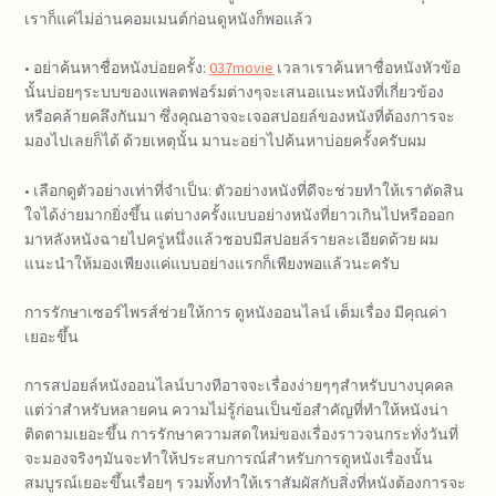
เราก็แค่ไม่อ่านคอมเมนต์ก่อนดูหนังก็พอแล้ว
• อย่าค้นหาชื่อหนังบ่อยครั้ง:
037movie
เวลาเราค้นหาชื่อหนังหัวข้อ
นั้นบ่อยๆระบบของแพลตฟอร์มต่างๆจะเสนอแนะหนังที่เกี่ยวข้อง
หรือคล้ายคลึงกันมา ซึ่งคุณอาจจะเจอสปอยล์ของหนังที่ต้องการจะ
มองไปเลยก็ได้ ด้วยเหตุนั้น มานะอย่าไปค้นหาบ่อยครั้งครับผม
• เลือกดูตัวอย่างเท่าที่จำเป็น: ตัวอย่างหนังที่ดีจะช่วยทำให้เราตัดสิน
ใจได้ง่ายมากยิ่งขึ้น แต่บางครั้งแบบอย่างหนังที่ยาวเกินไปหรือออก
มาหลังหนังฉายไปครู่หนึ่งแล้วชอบมีสปอยล์รายละเอียดด้วย ผม
แนะนำให้มองเพียงแค่แบบอย่างแรกก็เพียงพอแล้วนะครับ
การรักษาเซอร์ไพรส์ช่วยให้การ ดูหนังออนไลน์ เต็มเรื่อง มีคุณค่า
เยอะขึ้น
การสปอยล์หนังออนไลน์บางทีอาจจะเรื่องง่ายๆๆสำหรับบางบุคคล
แต่ว่าสำหรับหลายคน ความไม่รู้ก่อนเป็นข้อสำคัญที่ทำให้หนังน่า
ติดตามเยอะขึ้น การรักษาความสดใหม่ของเรื่องราวจนกระทั่งวันที่
จะมองจริงๆมันจะทำให้ประสบการณ์สำหรับการดูหนังเรื่องนั้น
สมบูรณ์เยอะขึ้นเรื่อยๆ รวมทั้งทำให้เราสัมผัสกับสิ่งที่หนังต้องการจะ