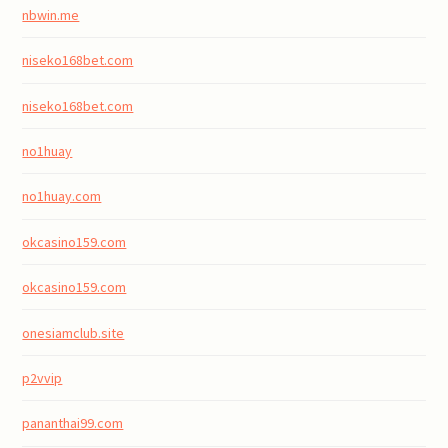
nbwin.me
niseko168bet.com
niseko168bet.com
no1huay
no1huay.com
okcasino159.com
okcasino159.com
onesiamclub.site
p2vvip
pananthai99.com