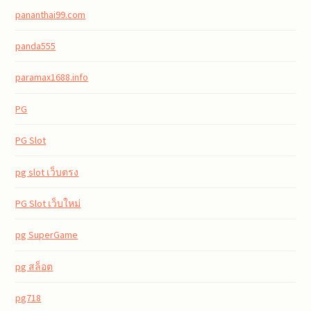
pananthai99.com
panda555
paramax1688.info
PG
PG Slot
pg slot เว็บตรง
PG Slot เว็บใหม่
pg SuperGame
pg สล็อต
pg718