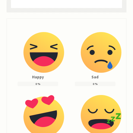
Happy
Sad
0
%
0
%