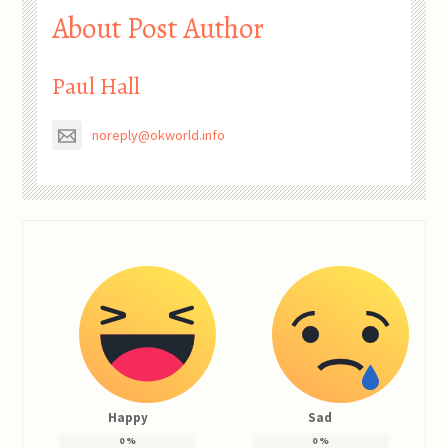
About Post Author
Paul Hall
noreply@okworld.info
Happy
Sad
0
%
0
%