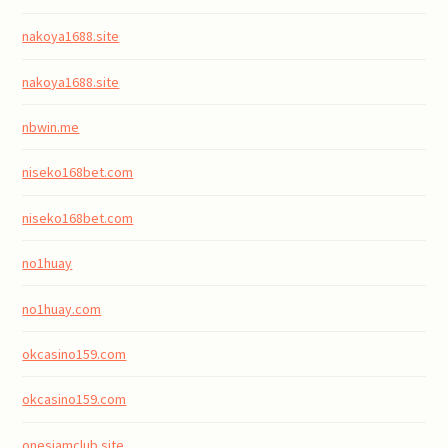
nakoya1688.site
nakoya1688.site
nbwin.me
niseko168bet.com
niseko168bet.com
no1huay
no1huay.com
okcasino159.com
okcasino159.com
onesiamclub.site