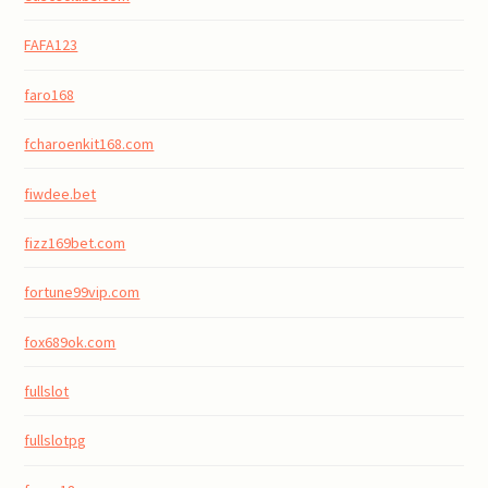
FAFA123
faro168
fcharoenkit168.com
fiwdee.bet
fizz169bet.com
fortune99vip.com
fox689ok.com
fullslot
fullslotpg