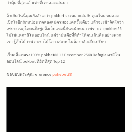
ว่าคุ้ม ที่สุดแล้วเท่าที่เคยลองเล่นมา
ถ้าเกิดวันนี้คุณยังลังเลว่า pokbet จะเหมาะสมกับคุณไหม ทดลอง
เปิดใจอีกสักหน่อย ทดลองสมัครมองแค่ครั้งเดียว แล้วจะเข้าจิตใจว่า
เพราะเหตุใดคนถึงพูดถึงเว็บแห่งนี้กันหนักหนา เพราะว่า pokbet88
ไม่ใช่แค่คาสิโนออนไลน์ แต่ว่ามันคือที่ที่ทำให้คนเดินดินอย่างพวก
เรา รู้สึกได้ว่าพวกเราได้โอกาสแบบไม่ต้องกลัวเสียเปรียบ
เว็บสล็อตตรง100% pokbet88 13 December 2568 Refugia คาสิโน
ออนไลน์ pokbet ที่ฮิตที่สุด Top 12
ขอขอบพระคุณreference
pokebet88