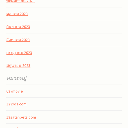
พฤศจิกายน 2023
ตุลาคม 2023
กันยายน 2023
สิงหาคม 2023
กรกฎาคม 2023
มิถุนายน 2023
หมวดหมู่
037movie
123xos.com
13satanbets.com