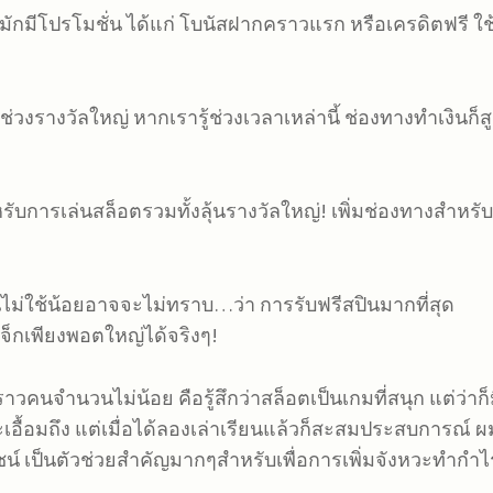
งมักมีโปรโมชั่น ได้แก่ โบนัสฝากคราวแรก หรือเครดิตฟรี ใช้
วงรางวัลใหญ่ หากเรารู้ช่วงเวลาเหล่านี้ ช่องทางทำเงินก็สู
รับการเล่นสล็อตรวมทั้งลุ้นรางวัลใหญ่! เพิ่มช่องทางสำหรับ
นไม่ใช้น้อยอาจจะไม่ทราบ…ว่า การรับฟรีสปินมากที่สุด
็กเพียงพอตใหญ่ได้จริงๆ!
วคนจำนวนไม่น้อย คือรู้สึกว่าสล็อตเป็นเกมที่สนุก แต่ว่าก็
ื้อมถึง แต่เมื่อได้ลองเล่าเรียนแล้วก็สะสมประสบการณ์ ผ
ชน์ เป็นตัวช่วยสำคัญมากๆสำหรับเพื่อการเพิ่มจังหวะทำกำไ