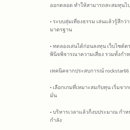
ออกตลอด ทำให้สามารถสะสมทุนไปเ
• ระบบสุ่มเที่ยงธรรม เล่นแล้วรู้สึก
มาตรฐาน
• ทดลองเล่นได้ก่อนลงทุน เว็บไซต
พินิจพิจารณาความเสี่ยง รวมทั้งกำ
เทคนิคจากประสบการณ์ rockstar66
• เลือกเกมที่เหมาะสมกับทุน เริ่มจากเก
มั่น
• บริหารเวลาแล้วก็งบประมาณ กำหน
กำลัง