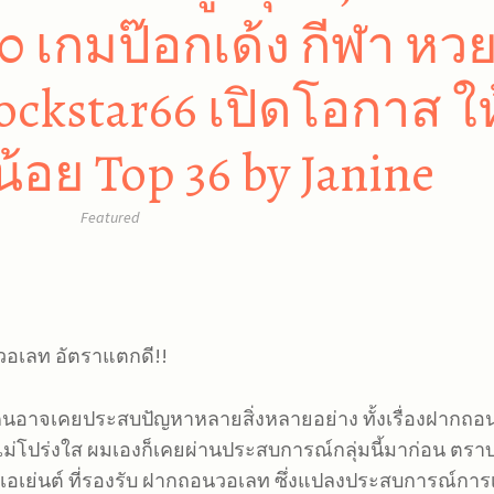
0 เกมป๊อกเด้ง กีฬา หว
ockstar66 เปิดโอกาส ให
้อย Top 36 by Janine
Featured
นวอเลท อัตราแตกดี!!
ายคนอาจเคยประสบปัญหาหลายสิ่งหลายอย่าง ทั้งเรื่องฝากถอ
่ไม่โปร่งใส ผมเองก็เคยผ่านประสบการณ์กลุ่มนี้มาก่อน ตร
่านเอเย่นต์ ที่รองรับ ฝากถอนวอเลท ซึ่งแปลงประสบการณ์การ