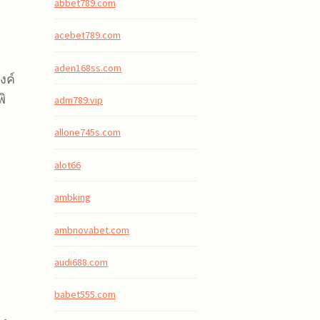
abbet789.com
acebet789.com
aden168ss.com
งค์
ิ
adm789.vip
allone745s.com
alot66
ambking
ambnovabet.com
audi688.com
babet555.com