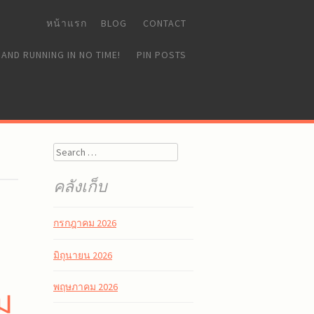
หน้าแรก
BLOG
CONTACT
 AND RUNNING IN NO TIME!
PIN POSTS
Search
คลังเก็บ
กรกฎาคม 2026
มิถุนายน 2026
ม
พฤษภาคม 2026