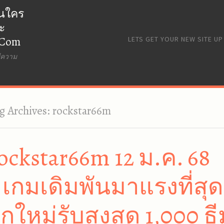
อนใคร
SKIP
ะ
TO
CONTENT
. Com
LETS GET YOUR NEW SITE UP
มีความ
g Archives:
rockstar66m
ockstar66m 12 ม.ค. 68
 เกมเดิมพันมาแรงที่สุด
กใหม่รับสูงสุด 1,000 ธี