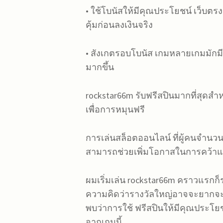
• ใช้โบนัสให้มีคุณประโยชน์ เว็บตร
คุ้มก่อนลงเงินจริง
• สังเกตรอบโบนัส เกมหลายเกมมักมีช่
มากขึ้น
rockstar66m รับฟรีสปินมากที่สุดสำห
เพื่อการหมุนฟรี
การเล่นสล็อตออนไลน์ ที่ผู้คนจำนว
สามารถช่วยเพิ่มโอกาสในการคว้าแจ
ผมเริ่มเล่น rockstar66m คราวแรกก็รา
ความคิดว่ารางวัลใหญ่อาจจะยากจะเอ
พบว่าการใช้ ฟรีสปินให้มีคุณประโย
จากเกมนี้