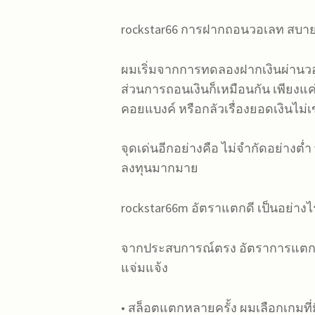
rockstar66 การฝากถอนวอเลท สบาย
ผมเริ่มจากการทดลองฝากเงินผ่านวอเ
ส่วนการถอนเงินก็เหมือนกัน เพียงแค
คอยแบงค์ หรือกลัวเรื่องยอดเงินไม่เ
จุดเด่นอีกอย่างคือ ไม่จำกัดอย่าง
ลงทุนมากมาย
rockstar66m อัตราแตกดี เป็นอย่างไ
จากประสบการณ์ตรง อัตราการแตกของ 
แจ่มแจ้ง
• สล็อตแตกหลายครั้ง ผมเลือกเกมที่