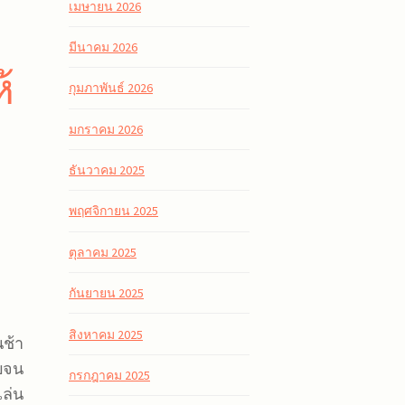
เมษายน 2026
ย
มีนาคม 2026
้
กุมภาพันธ์ 2026
มกราคม 2026
ธันวาคม 2025
พฤศจิกายน 2025
ตุลาคม 2025
กันยายน 2025
สิงหาคม 2025
นช้า
าบจน
กรกฎาคม 2025
เล่น