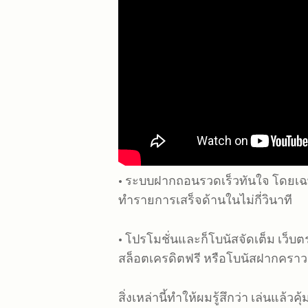
• ระบบฝากถอนรวดเร็วทันใจ โดยเฉพ
ทำรายการเสร็จด้านในไม่กี่วินาที
• โปรโมชั่นและก็โบนัสจัดเต็ม เว็บตรง
สล็อตเครดิตฟรี หรือโบนัสฝากครา
สิ่งเหล่านี้ทำให้ผมรู้สึกว่า เล่นแล้ว