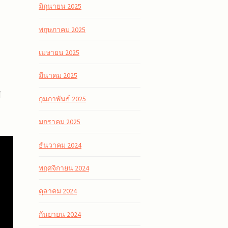
มิถุนายน 2025
พฤษภาคม 2025
เมษายน 2025
มีนาคม 2025
่
กุมภาพันธ์ 2025
มกราคม 2025
ธันวาคม 2024
พฤศจิกายน 2024
ตุลาคม 2024
กันยายน 2024