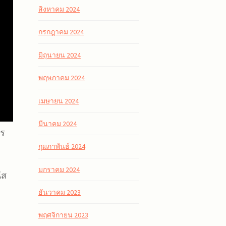
สิงหาคม 2024
กรกฎาคม 2024
มิถุนายน 2024
พฤษภาคม 2024
เมษายน 2024
มีนาคม 2024
าร
กุมภาพันธ์ 2024
มกราคม 2024
ัส
ธันวาคม 2023
พฤศจิกายน 2023