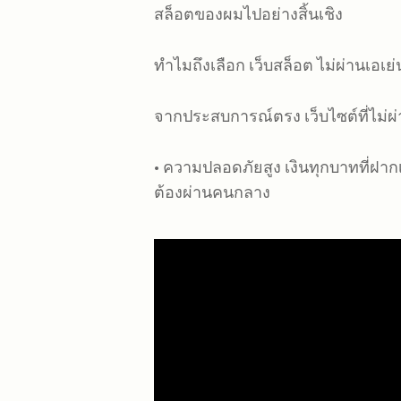
สล็อตของผมไปอย่างสิ้นเชิง
ทำไมถึงเลือก เว็บสล็อต ไม่ผ่านเอเย่
จากประสบการณ์ตรง เว็บไซต์ที่ไม่ผ่
• ความปลอดภัยสูง เงินทุกบาทที่ฝาก
ต้องผ่านคนกลาง