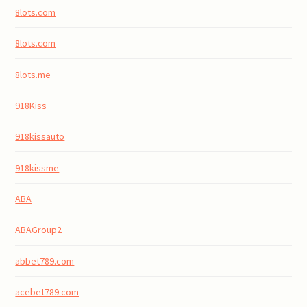
8lots.com
8lots.com
8lots.me
918Kiss
918kissauto
918kissme
ABA
ABAGroup2
abbet789.com
acebet789.com