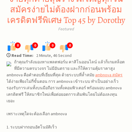
สมัครง่ายไม่ต้องฝากก่อนพร้อม
เครดิตฟรีพิเศษ Top 45 by Dorothy
Featured
0
0
0
0
Read Time:
2 Minute, 46 Second
ถ้าคุณกำลังมองหาแพลตฟอร์ม คาสิโนออนไลน์ แล้วก็เกมสล็อต
ที่มีความครบวงจร ไม่มีอันตราย และก็ให้ความคุ้มราคาสูง
ambnova คือคำตอบที่เยี่ยมที่สุด ด้วยระบบที่ล้ำสมัย
ambnova สมัคร
ได้ง่ายเพียงไม่กี่ขั้นตอน การ ambnova เข้าระบบ ทำเป็นอย่างเร็ว
รองรับการเล่นทั้งบนมือถือรวมทั้งคอมพิวเตอร์ พร้อมมอบ ambnova
เครดิตฟรี ให้สมาชิกใหม่เพื่อต่อยอดการเดิมพันโดยไม่ต้องลงทุน
เยอะ
เพราะเหตุใดจะต้องเลือก ambnova
1. ระบบฝากถอนอัตโนมัติเร็ว