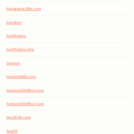
bar4game24hr.com
bestbet
betflixtikto
betflixtikto.info
betway
betwin6666.com
betworld369hot.com
betworld369hot.com
bio285th.com
bng55