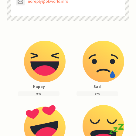
noreply@okworld.info
Happy
Sad
0
%
0
%