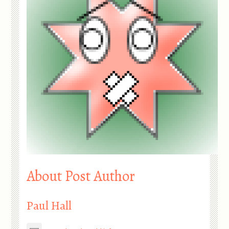
About Post Author
Paul Hall