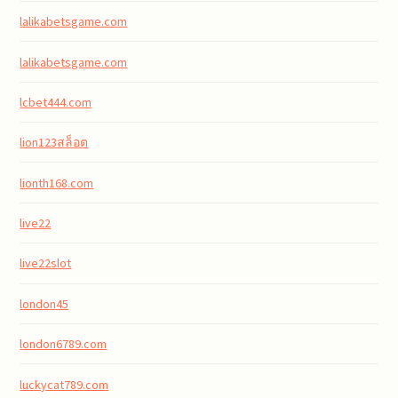
lalikabetsgame.com
lalikabetsgame.com
lcbet444.com
lion123สล็อต
lionth168.com
live22
live22slot
london45
london6789.com
luckycat789.com