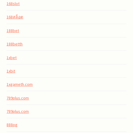
168slot
168สล็อต
188bet
188betth
1xbet
1xbit
1xgameth.com
789plus.com
789plus.com
888pg