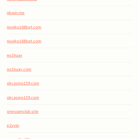
nbwin.me
niseko168bet.com
niseko168bet.com
no1huay
no1huay.com
okcasino159.com
okcasino159.com
onesiamclub.site
p2vvip