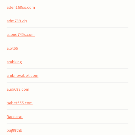
aden168ss.com
adm789.vip
allone745s.com
alot66
ambking
ambnovabet.com
audi688.com
babet555.com
Baccarat
baj88thb