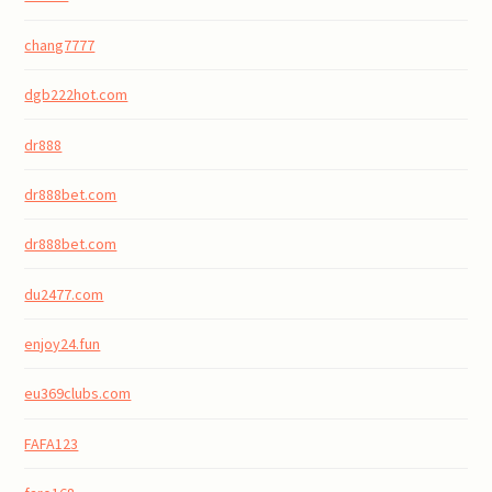
chang7777
dgb222hot.com
dr888
dr888bet.com
dr888bet.com
du2477.com
enjoy24.fun
eu369clubs.com
FAFA123