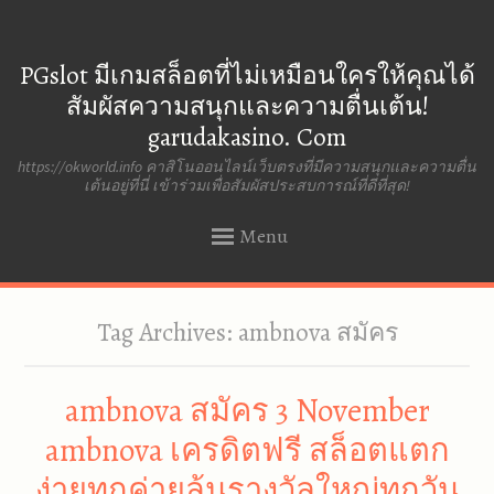
PGslot มีเกมสล็อตที่ไม่เหมือนใครให้คุณได้
สัมผัสความสนุกและความตื่นเต้น!
garudakasino. Com
https://okworld.info คาสิโนออนไลน์เว็บตรงที่มีความสนุกและความตื่น
เต้นอยู่ที่นี่ เข้าร่วมเพื่อสัมผัสประสบการณ์ที่ดีที่สุด!
Menu
SKIP
Tag Archives:
ambnova สมัคร
TO
CONTENT
ambnova สมัคร 3 November
ambnova เครดิตฟรี สล็อตแตก
ง่ายทุกค่ายลุ้นรางวัลใหญ่ทุกวัน