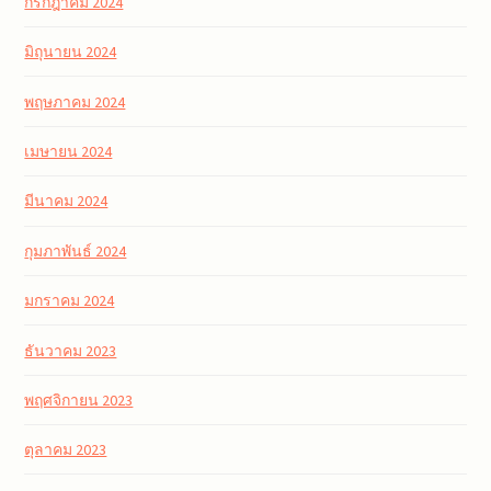
กรกฎาคม 2024
มิถุนายน 2024
พฤษภาคม 2024
เมษายน 2024
มีนาคม 2024
กุมภาพันธ์ 2024
มกราคม 2024
ธันวาคม 2023
พฤศจิกายน 2023
ตุลาคม 2023