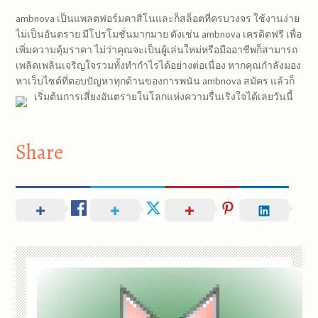
ambnova เป็นแพลตฟอร์มคาสิโนและก็สล็อตที่ครบวงจร ใช้งานง่าย
ไม่เป็นอันตราย มีโปรโมชั่นมากมาย ดังเช่น ambnova เครดิตฟรี เพื่อ
เพิ่มความคุ้มราคา ไม่ว่าคุณจะเป็นผู้เล่นใหม่หรือมืออาชีพก็สามารถ
เพลิดเพลินเจริญใจรวมทั้งทำกำไรได้อย่างต่อเนื่อง หากคุณกำลังมอง
หาเว็บไซต์ที่ตอบปัญหาทุกด้านของการพนัน ambnova สมัคร แล้วก็
เริ่มต้นการเสี่ยงอันตรายในโลกแห่งความรื่นเริงใจได้เลยวันนี้
Share