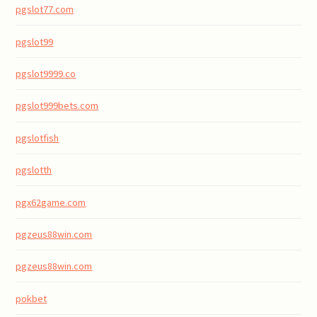
pgslot77.com
pgslot99
pgslot9999.co
pgslot999bets.com
pgslotfish
pgslotth
pgx62game.com
pgzeus88win.com
pgzeus88win.com
pokbet