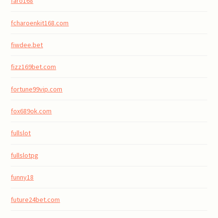
faro168
fcharoenkit168.com
fiwdee.bet
fizz169bet.com
fortune99vip.com
fox689ok.com
fullslot
fullslotpg
funny18
future24bet.com