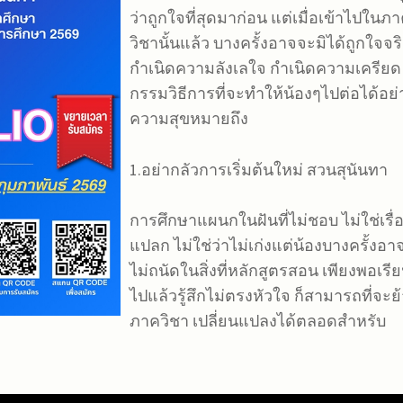
ว่าถูกใจที่สุดมาก่อน แต่เมื่อเข้าไปในภ
วิชานั้นแล้ว บางครั้งอาจจะมิได้ถูกใจจร
กำเนิดความลังเลใจ กำเนิดความเครียด
กรรมวิธีการที่จะทำให้น้องๆไปต่อได้อย่
ความสุขหมายถึง
1.อย่ากลัวการเริ่มต้นใหม่ สวนสุนันทา
การศึกษาแผนกในฝันที่ไม่ชอบ ไม่ใช่เรื่
แปลก ไม่ใช่ว่าไม่เก่งแต่น้องบางครั้งอา
ไม่ถนัดในสิ่งที่หลักสูตรสอน เพียงพอเรี
ไปแล้วรู้สึกไม่ตรงหัวใจ ก็สามารถที่จะย
ภาควิชา เปลี่ยนแปลงได้ตลอดสำหรับ