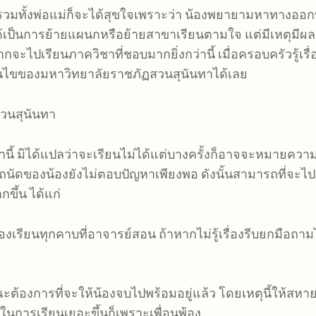
ด รวมทั้งพ่อแม่ก็จะได้สุขใจเพราะว่า น้องพยายามหาทางออกท
่ได้เป็นการย้ายแผนกหรือย้ายสาขาเรียนตามใจ แต่มีเหตุมีผล
กจะไปเรียนภาควิชาที่ชอบมากยิ่งกว่านี้ เมื่อครอบครัวรู้เรื่อ
นไขของมหาวิทยาลัยราชภัฏสวนสุนันทาได้เลย
สวนสุนันทา
ลานี้ มิได้แปลว่าจะเรียนไม่ได้แต่บางครั้งก็อาจจะหมายความ
ัดของน้องยังไม่ตอบปัญหาเพียงพอ ดังนั้นสามารถที่จะไป
ขึ้น ได้แก่
องเรียนทุกคาบที่อาจารย์สอน ถ้าหากไม่รู้เรื่องรีบยกมือถาม
คณะต้องการที่จะให้น้องจบไปพร้อมอยู่แล้ว โดยเหตุนี้ให้สหายท
บในการเรียนเยอะขึ้นก็เพราะเพื่อนพ้อง