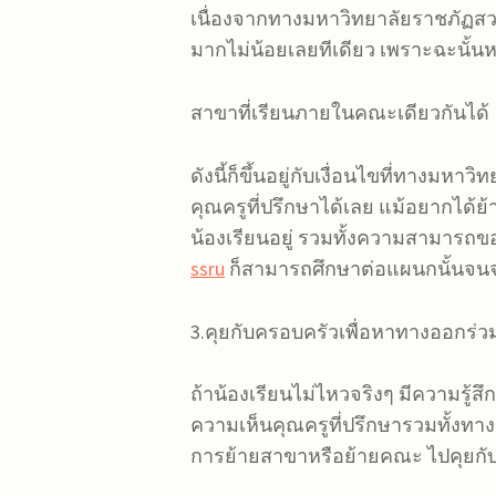
เนื่องจากทางมหาวิทยาลัยราชภัฏส
มากไม่น้อยเลยทีเดียว เพราะฉะนั้นห
สาขาที่เรียนภายในคณะเดียวกันได้
ดังนี้ก็ขึ้นอยู่กับเงื่อนไขที่ทางม
คุณครูที่ปรึกษาได้เลย แม้อยากได้
น้องเรียนอยู่ รวมทั้งความสามารถของน
ssru
ก็สามารถศึกษาต่อแผนกนั้นจนจ
3.คุยกับครอบครัวเพื่อหาทางออกร่วม
ถ้าน้องเรียนไม่ไหวจริงๆ มีความรู้ส
ความเห็นคุณครูที่ปรึกษารวมทั้งทา
การย้ายสาขาหรือย้ายคณะ ไปคุยกับ