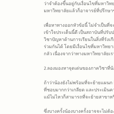
ว่าจำต้องขึ้นอยู่กับเงื่อนไขที่มหา
มหาวิทยาลัยแล้วก็อาจารย์ที่ปรึกษ
เพื่อหาทางออกหัวข้อนี้ ไม่จำเป็นที
เข้าใจประเด็นนี้ดี เป็นสถาบันที่ปรับ
วิชาปัญหาด้านการเรียนในสิ่งที่รังเ
ร่วมกันได้ โดยมีเงื่อนไขที่มหาวิท
กลัว เนื่องจากว่าทางมหาวิทยาลัยเ
2.ลองมองหาจุดเด่นของภาควิชาที่น้อง
ถ้าว่าน้องยังไม่พร้อมที่จะย้ายแผนก 
ที่ชอบมากกว่าเกลียด และประเมินค
แม้ไม่ไหวก็สามารถที่จะย้ายสาขาหร
ซึ่งบางครั้งน้องบางครั้งอาจจะไม่ต้