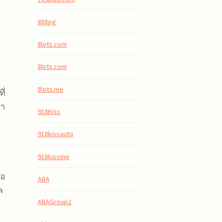
888pg
8lots.com
8lots.com
8lots.me
ี่
ดา
918Kiss
918kissauto
918kissme
ขอ
ABA
ล
ABAGroup2