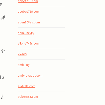
abbet789.com
ี่
acebet789.com
งก็
aden168ss.com
adm789.vip
allone745s.com
ว่า
alot66
ambking
ambnovabet.com
ได้
audi688.com
babet555.com
ี่