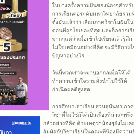
ในบางครั้งความฝันของน้องๆสำหรั
การเรียนต่อระดับมหาวิทยาลัยรวมทั
ตั้งมั่นแล้วว่า เลือกภาควิชาในฝันใน
ตอนที่ถูกใจเยอะที่สุด และก็อยากเร
มากๆแต่ว่าเมื่อเข้าไปเรียนแล้วรู้สึก
ไม่ใช่เหมือนอย่างที่คิด จะมีวิธีการ
ปัญหาอย่างไร
วันนี้พวกเราจะมาบอกกลเม็ดให้ได้
ทำความเข้าใจรวมทั้งนำไปใช้ให้
กำเนิดผลดีสูงสุด
การศึกษาเล่าเรียน สวนสุนันทา ภาค
วิชาที่ไม่ใช่มิได้เป็นเรื่องที่น่าสะพรึง
กลัวอย่างที่คิด ด้วยเหตุว่าน้องๆยังไม่เค
สัมผัสกับวิชาเรียนในคณะที่น้องมีความรู