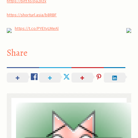
https://bitt.to/pa2nzx
https://shorturl.asia/b8RBF
https://t.co/PYEtyLMeAl
Share