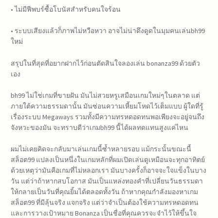
• ไม่มีฟีพบร์ซื้อโบนัสสำหรับคนใจร้อน
• ระบบเสียงแล้วก็ภาพไม่หวือหวา อาจไม่น่าดึงดูดในมุมคนเล่นbh99
ใหม่
สรุปในที่สุดที่อยากฝากไว้ก่อนตัดสินใจลองเล่น bonanza99 ด้วยตัว
เอง
bh99 ไม่ใช่เกมที่ขายฝัน มันไม่สวยหรูเสมือนเกมใหม่ๆในตลาด แต่
ภายใต้ความธรรมดานั้น มันซ่อนความเหี้ยมโหดไว้เต็มแบบ ผู้ใดที่รู้
เรื่องระบบ Megaways รวมทั้งมีความทรหดอดทนพอเพียงจะอยู่จนถึง
จังหวะของมัน จะทราบดีว่าเกมbh99 นี้ได้ผลทดแทนสูงแค่ไหน
ผมไม่เคยคิดจะกลับมาเล่นเกมนี้ซ้ำหลายรอบ แม้กระนั้นขณะนี้
สล็อต99 แปลงเป็นหนึ่งในเกมหลักที่ผมเปิดเล่นดูเหมือนจะทุกอาทิตย์
ด้วยเหตุว่ามันคือเกมที่ไม่หลอกเรา มันบางครั้งก็อาจจะใจแข็งในบาง
วัน แต่ว่าถ้าหากสบโอกาส มันเป็นแหล่งทองคำที่เปลี่ยนวันธรรมดา
ให้กลายเป็นวันที่คุณยิ้มได้ตลอดทั้งวัน ถ้าหากคุณกำลังมองหาเกม
สล็อต99 ที่มีลุ้นจริง แจกจริง แต่ว่าจำเป็นต้องใช้ความทรหดอดทน
และการวางเป้าหมาย Bonanza เป็นชื่อที่คุณควรจะจำไว้ให้ขึ้นใจ