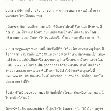
bonanza99 เกมนี้บางทีอาจมองเก่า แต่ว่าระบบการเล่นมันล้ำกว่า
หลายเกมใหม่ที่ผมเคยพบ
สล็อต99 เป็นเกมสล็อตแบบ 6 รีล ที่มีแถวไม่คงที่ รีลบนจะมีรถรางที่
วิ่งผ่านและก็เพิ่มเครื่องหมายแบบพิเศษเข้ามาในแต่ละตา โดย
ปริมาณแถวจะสลับแปรไปในแต่ละรีล ตั้งแต่ 2 แถวถึง 7 แถวต่อรีล
ระบบ Megaways ของเกมนี้เป็นข้อดีที่ทำให้ผมติด เพราะเหตุว่ามันมี
โอกาสชนะสูงสุดถึง 117,649 แนวทาง ฟังแล้วบางทีอาจมองเป็นเพียง
แค่จำนวน แต่มันมีผลจริง เพราะเหตุว่าเครื่องหมายมันหล่นต่อเนื่อง
แบบ cascade เป็นพอเพียงถูกรางวัล เครื่องหมายจะหายไปแล้วตัว
ใหม่จะตกลงมาแทนโดยทันที แบบไม่มีค่าใช้จ่ายเพิ่ม ทุกครั้งที่
cascade มันเป็นช่องทางใหม่ในการคูณเงินรางวัล แล้วก็มันเกิดขึ้น
บ่อยมากกว่าที่คิด
โบนัสฟรีสปินของ bonanza99 คือสิ่งที่ทำให้ผมเลิกเหยียดหยามเกมนี้
ไปชั่วนิจนิรันดร์
ฟีเจอร์ฟรีสปินของเกมbh99 นี้เป็นไฮไลต์หลักเลยก็ว่าได้ ด้วยเหตุว่า