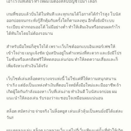
เอาไว้ในที่เดียว ทำให้ผมไม่ต้องสลับบัญชีไปมา เลือก
เกมที่ชอบแล้วปั่นได้ในทันที และทุกเกมได้โอกาสได้กำไรสูง โบนัส
ออกบ่อยจนกระทั่งรู้สึกคุ้มกับครั้งใดก็ตามลงทุน อีกทั้งยังมีระบบ
ระเบียบ ฝากถอนออโต้ ไม่มีอย่างต่ำ ทำให้เติมเงินหรือถอนผลกำไร
ได้ทันใจโดยไม่ต้องรอนาน
สำหรับมือใหม่ก็สุขใจได้ เพราะเว็บไซต์ออกแบบอินเทอร์เฟซให้
เข้าใจง่าย เมนูแจ้งชัด ปุ่มสปินอยู่ในตำแหน่งที่สะดวก และยังมีโปร
โมชั่นหรือเครดิตฟรีให้ทดสอบเล่นก่อน ทำให้ลดความเสี่ยงและก็
เพิ่มจังหวะทำเงินได้จริง
เว็บไซต์เล่นสล็อตครบวงจรแห่งนี้ ไม่ใช่แค่ที่ให้ความสนุกสนาน
ร่าเริง แต่ยังเป็นแหล่งทำเงินที่ตอบโจทย์ทั้งมือใหม่และมืออาชีพ ถ้า
เกิดผู้ใดกันกำลังมองหา เว็บที่เล่นง่าย ทำเงินดี โบนัสแจกบ่อย ผม
แนะนำให้ลองเล่น รับรองว่าจะชอบใจเหมือนผมแน่นอน
สล็อต สมัครง่าย จ่ายจริง ไม่ล็อคยูส เล่นแล้วลุ้นเป็นคนมั่งมีได้แต่ละ
วัน!!
ผมเคยลองเล่น สล็อต มาหลายเว็บ แต่ไม่กี่เว็บเพียงแค่นั้นที่ทำให้เกิด