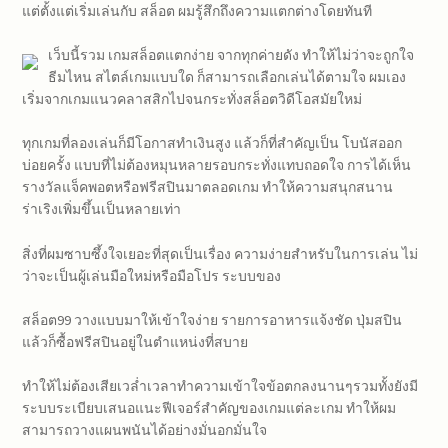
แต่ตั้งแต่เริ่มเล่นกับ สล็อต ผมรู้สึกถึงความแตกต่างโดยทันที
เว็บนี้รวม เกมสล็อตแตกง่าย จากทุกค่ายดัง ทำให้ไม่ว่าจะถูกใจ
ธีมไหน สไตล์เกมแบบใด ก็สามารถเลือกเล่นได้ตามใจ ผมเอง
เริ่มจากเกมแนวคลาสสิกไปจนกระทั่งสล็อตวิดีโอสมัยใหม่
ทุกเกมที่ลองเล่นก็มีโอกาสทำเงินสูง แล้วก็ที่สำคัญเป็น โบนัสออก
บ่อยครั้ง แบบที่ไม่ต้องหมุนหลายรอบกระทั่งแทบถอดใจ การได้เห็น
รางวัลแจ็คพอตหรือฟรีสปินมาตลอดเกม ทำให้ความสนุกสนาน
ร่าเริงเพิ่มขึ้นเป็นหลายเท่า
สิ่งที่ผมซาบซึ้งใจเยอะที่สุดเป็นเรื่อง ความง่ายสำหรับในการเล่น ไม่
ว่าจะเป็นผู้เล่นมือใหม่หรือมือโปร ระบบของ
สล็อต99 วางแบบมาให้เข้าใจง่าย รายการอาหารแจ้งชัด ปุ่มสปิน
แล้วก็ซื้อฟรีสปินอยู่ในตำแหน่งที่สบาย
ทำให้ไม่ต้องเสียเวล่ำเวลาทำความเข้าใจข้อตกลงนานๆรวมทั้งยังมี
ระบบระเบียบเสนอแนะฟีเจอร์สำคัญของเกมแต่ละเกม ทำให้ผม
สามารถวางแผนพนันได้อย่างมั่นอกมั่นใจ