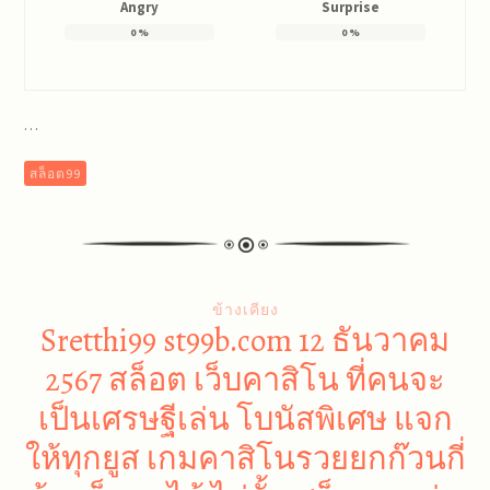
Angry
Surprise
0
%
0
%
…
สล็อต99
ข้างเคียง
Sretthi99 st99b.com 12 ธันวาคม
2567 สล็อต เว็บคาสิโน ที่คนจะ
เป็นเศรษฐีเล่น โบนัสพิเศษ แจก
ให้ทุกยูส เกมคาสิโนรวยยกก๊วนกี่