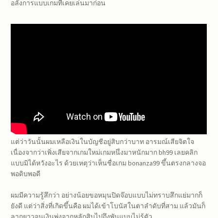
อลังการแบบเกมที่เคยเล่นมาก่อน
แต่ว่าวันนั้นผมเหลือเงินในบัญชีอยู่สิบกว่าบาท อารมณ์เสียจิตใจ
เนื่องจากว่าเพิ่งเสียจากเกมใหม่เกมหนึ่งมาหนักมาก bh99 เลยคลิก
แบบมิได้หวังอะไร ด้วยเหตุว่าเห็นชื่อเกม bonanza99 ขึ้นตรงกลางจอ
พอดิบพอดี
ผมมีความรู้สึกว่า อย่างน้อยขอหมุนปิดจ๊อบแบบไม่ทราบสึกแย่มากก็
ยังดี แต่ว่าสิ่งที่เกิดขึ้นคือ ผมได้เข้าโบนัสในตาลำดับที่สาม แล้วมันก็
ลากยาวจนเงินพุ่งจากหลักสิบไปถึงพันแบบไม่รู้ตัว