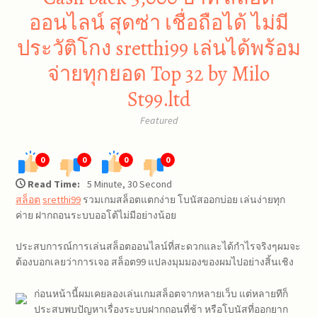
ออนไลน์ สุดซ่า เชื่อถือได้ ไม่มี
ประวัติโกง sretthi99 เล่นได้พร้อม
จ่ายทุกยอด Top 32 by Milo
St99.ltd
Featured
0
0
0
0
Read Time:
5 Minute, 30 Second
สล็อต
sretthi99
รวมเกมสล็อตแตกง่าย โบนัสออกบ่อย เล่นง่ายทุก
ค่าย ฝากถอนระบบออโต้ไม่มีอย่างน้อย
ประสบการณ์การเล่นสล็อตออนไลน์ที่สะดวกและได้กำไรจริงๆผมจะ
ต้องบอกเลยว่าการเจอ สล็อต99 แปลงมุมมองของผมไปอย่างสิ้นเชิง
ก่อนหน้านี้ผมเคยลองเล่นเกมสล็อตจากหลายเว็บ แต่หลายทีก็
ประสบพบปัญหาเรื่องระบบฝากถอนที่ช้า หรือโบนัสที่ออกยาก