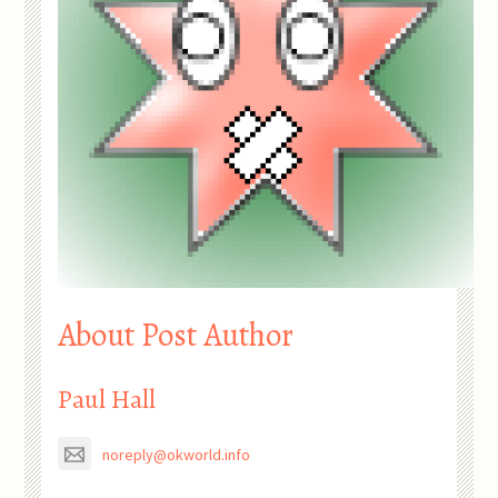
About Post Author
Paul Hall
noreply@okworld.info