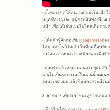
• ตั้งขอบเขตให้ตนเองก่อนเริ่ม: มือ
หยุดชัดเจนเลย แม้กระนั้นพอเพียงผม
หน้า เพื่อได้เล่นแบบไม่ไหลเกินควบค
• ได้แล้วรู้จักพอเพียง:
sagame168
ผม
ได้มาเท่าไรก็ไม่เลิก ในที่สุดก็จบที่
ว่าจังหวะไหนควรจะเพียงพอ เพื่อรักษ
• ยอมรับแล้วหยุด: ตอนแรกๆผมเสียใจ
เล่นไม่เป็นระบบ แต่ในตอนนี้ ผมเฉยๆ
จังหวะของผม แล้วก็มันควรจะมีวันที
3. จากพากเพียรเอาชนะสู่การเล่นเก
แล้วก็ในที่สุด การเล่น sagame168t