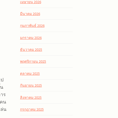
เมษายน 2026
มีนาคม 2026
กุมภาพันธ์ 2026
มกราคม 2026
ธันวาคม 2025
พฤศจิกายน 2025
ตุลาคม 2025
ไป
กันยายน 2025
้น
การ
สิงหาคม 2025
นคน
ล่น
กรกฎาคม 2025