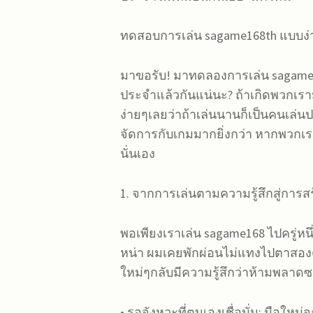
ทดสอบการเล่น sagame168th แบบง่ายๆ
มาขอรับ! มาทดลองการเล่น sagame168
ประจำแล้วกันแน่นะ? ถ้าเกิดพวกเร
ง่ายๆเลยว่าถ้าเล่นนานก็เป็นคนเล่
จัดการกับเกมมากยิ่งกว่า หากพวกเ
นั่นเอง
1. จากการเล่นตามความรู้สึกสู่การ
พอเพียงเราเล่น sagame168 ไปครู่หนึ
หน่า ผมเคยพักผ่อนไม่แทงไปตาสองต
ใหม่ๆกลับมีความรู้สึกว่าห้ามพลาดซ
• รอจังหวะที่ตนเองเชื่อมั่น: มือ