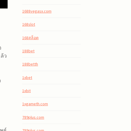
1688vegasx.com
ด
168slot
168สล็อต
อ
188bet
แล้ว
188betth
1xbet
ง
1xbit
1xgameth.com
789plus.com
พธ์
789plus.com