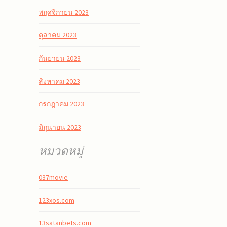
พฤศจิกายน 2023
ตุลาคม 2023
กันยายน 2023
สิงหาคม 2023
กรกฎาคม 2023
มิถุนายน 2023
หมวดหมู่
037movie
123xos.com
13satanbets.com