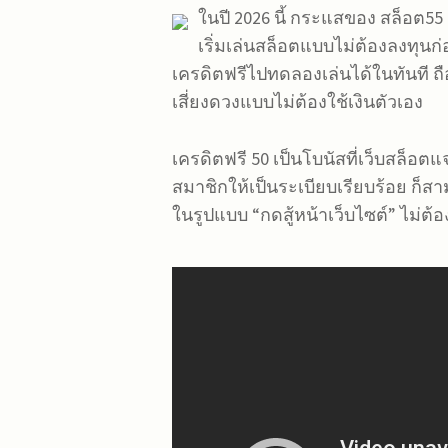
ในปี 2026 นี้ กระแสของ สล็อต55
เริ่มเล่นสล็อตแบบไม่ต้องลงทุนก
เครดิตฟรีไปทดลองเล่นได้ในทันที ถ
เสี่ยงดวงแบบไม่ต้องใช้เงินตัวเอง
เครดิตฟรี 50 เป็นโบนัสที่เว็บสล็อต
สมาชิกให้เป็นระเบียบเรียบร้อย ก็ส
ในรูปแบบ “กดสู้หน้าเว็บไซต์” ไม่ต้