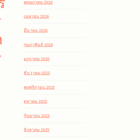
ร
พฤษภาคม 2026
ร
เมษายน 2026
มีนาคม 2026
ก
กุมภาพันธ์ 2026
y
มกราคม 2026
ธันวาคม 2025
พฤศจิกายน 2025
ตุลาคม 2025
กันยายน 2025
สิงหาคม 2025