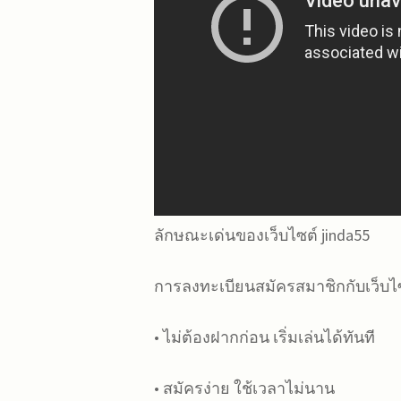
ลักษณะเด่นของเว็บไซต์ jinda55
การลงทะเบียนสมัครสมาชิกกับเว็บไซต
• ไม่ต้องฝากก่อน เริ่มเล่นได้ทันที
• สมัครง่าย ใช้เวลาไม่นาน