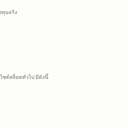
งทุนจริง
ซต์สล็อตทั่วไป มีดังนี้