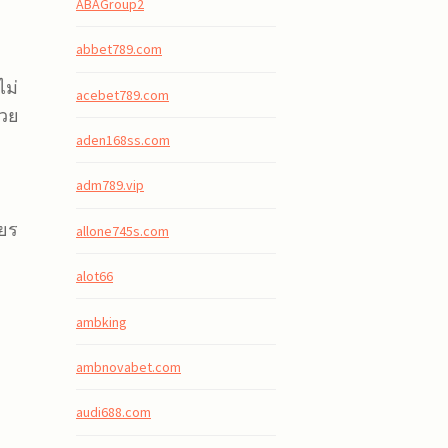
ABAGroup2
abbet789.com
ไม่
acebet789.com
้วย
aden168ss.com
adm789.vip
ียร
allone745s.com
alot66
ambking
ambnovabet.com
audi688.com