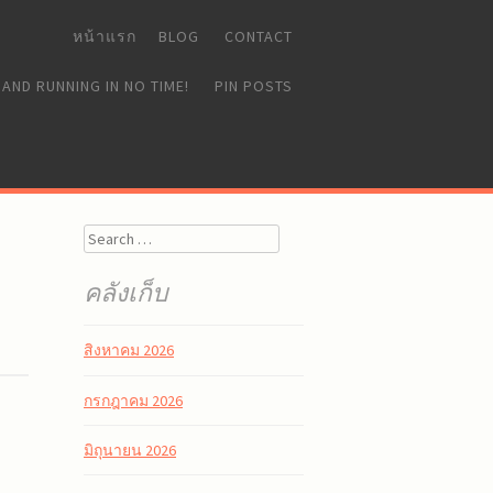
หน้าแรก
BLOG
CONTACT
 AND RUNNING IN NO TIME!
PIN POSTS
Search
คลังเก็บ
สิงหาคม 2026
กรกฎาคม 2026
มิถุนายน 2026