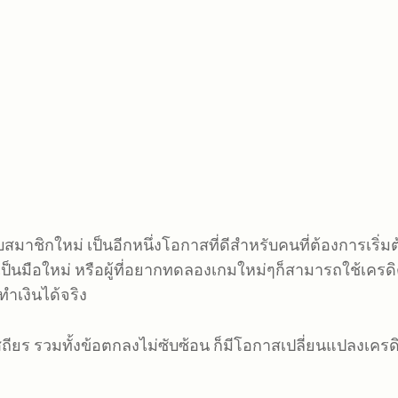
สมาชิกใหม่ เป็นอีกหนึ่งโอกาสที่ดีสำหรับคนที่ต้องการเริ่ม
เป็นมือใหม่ หรือผู้ที่อยากทดลองเกมใหม่ๆก็สามารถใช้เครด
สทำเงินได้จริง
เสถียร รวมทั้งข้อตกลงไม่ซับซ้อน ก็มีโอกาสเปลี่ยนแปลงเครด