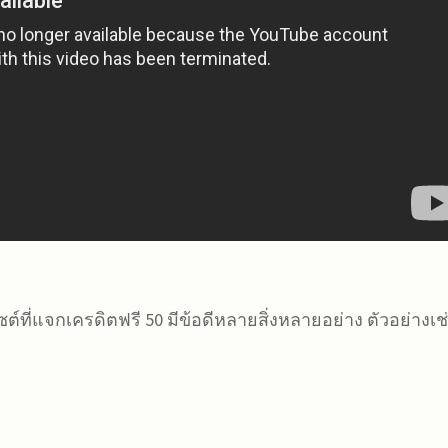
์ที่แจกเครดิตฟรี 50 มีข้อดีหลายสิ่งหลายอย่าง ตัวอย่างเช