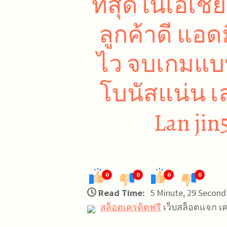
ที่สุดในเอเชี
ลูกค้าดี แอ
ไว จบเกมแบบ
โบนัสแน่น เล
Lan jin
0
0
0
0
Read Time:
5 Minute, 29 Second
สล็อตเครดิตฟรี
เว็บสล็อตแจก เค