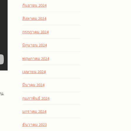
กันยายน 2024
สิงหาคม 2024
กรกฎาคม 2024
มิถุนายน 2024
พฤษภาคม 2024
เมษายน 2024
มีนาคม 2024
่น
กุมภาพันธ์ 2024
มกราคม 2024
ธันวาคม 2023