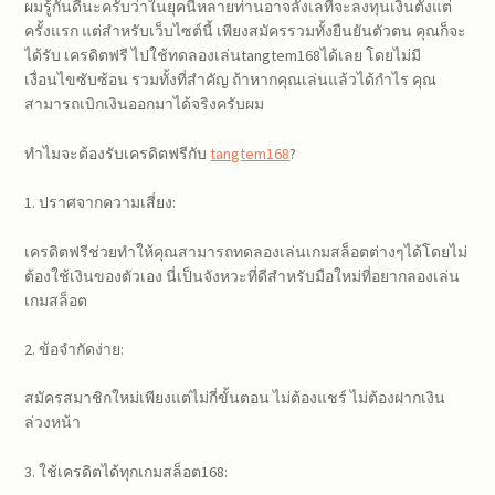
ผมรู้กันดีนะครับว่าในยุคนี้หลายท่านอาจลังเลที่จะลงทุนเงินตั้งแต่
ครั้งแรก แต่สำหรับเว็บไซต์นี้ เพียงสมัครรวมทั้งยืนยันตัวตน คุณก็จะ
ได้รับ เครดิตฟรี ไปใช้ทดลองเล่นtangtem168ได้เลย โดยไม่มี
เงื่อนไขซับซ้อน รวมทั้งที่สำคัญ ถ้าหากคุณเล่นแล้วได้กำไร คุณ
สามารถเบิกเงินออกมาได้จริงครับผม
ทำไมจะต้องรับเครดิตฟรีกับ
tangtem168
?
1. ปราศจากความเสี่ยง:
เครดิตฟรีช่วยทำให้คุณสามารถทดลองเล่นเกมสล็อตต่างๆได้โดยไม่
ต้องใช้เงินของตัวเอง นี่เป็นจังหวะที่ดีสำหรับมือใหม่ที่อยากลองเล่น
เกมสล็อต
2. ข้อจำกัดง่าย:
สมัครสมาชิกใหม่เพียงแต่ไม่กี่ขั้นตอน ไม่ต้องแชร์ ไม่ต้องฝากเงิน
ล่วงหน้า
3. ใช้เครดิตได้ทุกเกมสล็อต168: