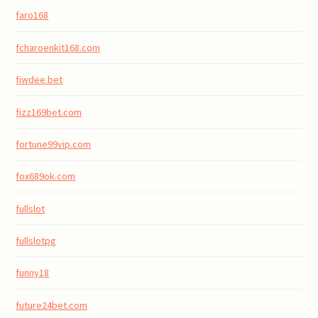
faro168
fcharoenkit168.com
fiwdee.bet
fizz169bet.com
fortune99vip.com
fox689ok.com
fullslot
fullslotpg
funny18
future24bet.com