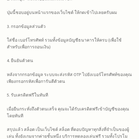
ปุ่มนี้ชอบอยู่บนหน้าแรกของเว็บไซต์ ให้กดเข้าไปเลยครับผม
3. กรอกข้อมูลส่วนตัว
ใส่ชื่อ เบอร์โทรศัพท์ รวมทั้งข้อมูลบัญชีธนาคารให้ครบ (เพื่อใช้
สำหรับเพื่อการถอนเงิน)
4. ยืนยันตัวตน
หลังจากกรอกข้อมูล ระบบจะส่งรหัส OTP ไปยังเบอร์โทรศัพท์ของคุณ
เพียงกรอกรหัสเพื่อการันตีตัวตน
5. รับเครดิตฟรีในทันที
เมื่อยืนกระทั่งถึงตัวตนเสร็จ คุณจะได้รับเครดิตฟรีเข้าบัญชีของคุณ
โดยทันที
สรุปแล้ว สล็อต เป็นเว็บไซต์ สล็อต ที่ตอบปัญหาทุกสิ่งที่จำเป็นของผู้
เล่น ทั้งยังเกมจากค่ายชั้นหนึ่ง บริการทดลองเล่นฟรี รวมทั้งโปรโม