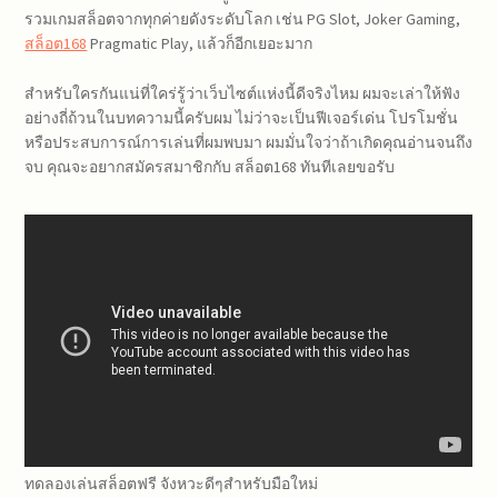
รวมเกมสล็อตจากทุกค่ายดังระดับโลก เช่น PG Slot, Joker Gaming,
สล็อต168
Pragmatic Play, แล้วก็อีกเยอะมาก
สำหรับใครกันแน่ที่ใคร่รู้ว่าเว็บไซต์แห่งนี้ดีจริงไหม ผมจะเล่าให้ฟัง
อย่างถี่ถ้วนในบทความนี้ครับผม ไม่ว่าจะเป็นฟีเจอร์เด่น โปรโมชั่น
หรือประสบการณ์การเล่นที่ผมพบมา ผมมั่นใจว่าถ้าเกิดคุณอ่านจนถึง
จบ คุณจะอยากสมัครสมาชิกกับ สล็อต168 ทันทีเลยขอรับ
ทดลองเล่นสล็อตฟรี จังหวะดีๆสำหรับมือใหม่