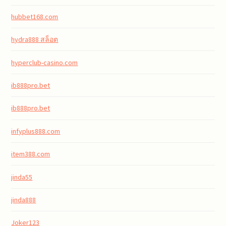
hubbet168.com
hydra888 สล็อต
hyperclub-casino.com
ib888pro.bet
ib888pro.bet
infyplus888.com
item388.com
jinda55
jinda888
Joker123