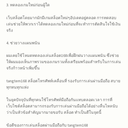
3. ทดลองเกมใหม่ก่อนผู้ใด
เว็บสล็อตโดยมากมักมีเกมสล็อตใหม่ๆอัปเดตอยู่ตลอด การทดสอบ
เล่นช่วยให้พวกเราได้ทดลองเกมใหม่ก่อนที่จะทำการตัดสินใจใช้เงิน
จริง
4. ช่วยวางแผนพนัน
ผมเคยใช้โหมดทดลองเล่นสล็อต168เพื่อฝึกฝนวางแผนพนัน ซึ่งช่วย
ให้ผมมองเห็นภาพรวมของเกมรวมทั้งเตรียมพร้อมสำหรับในการเล่น
จริงก้าวหน้าเพิ่มขึ้น
tangtem168 สล็อตโทรศัพท์เคลื่อนที่ รองรับการเล่นผ่านมือถือ สบาย
ทุกหนทุกแห่ง
ในยุคปัจจุบันที่ทุกคนใช้โทรศัพท์มือถือกันแทบตลอดเวลา การที่
เว็บไซต์สล็อตสามารถรองรับการเล่นผ่านมือถือได้อย่างลื่นไหลนับ
ว่าเป็นหัวข้อสำคัญมากมายขอรับ สล็อต ทำเป็นดีในจุดนี้
ข้อดีของการเล่นสล็อตผ่านมือถือกับ tangtem168