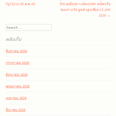
Pg718.co 29 พ.ค. 69
รักเกมยิงปลา allbet24hr สมัครรับ
ของรางวัล มูลค่าสูงเพียบ 13 JUN
2026
→
Search
คลังเก็บ
สิงหาคม 2026
กรกฎาคม 2026
มิถุนายน 2026
พฤษภาคม 2026
เมษายน 2026
มีนาคม 2026