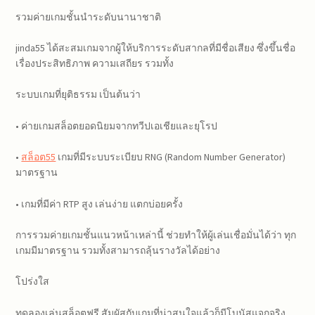
รวมค่ายเกมชั้นนำระดับนานาชาติ
jinda55 ได้สะสมเกมจากผู้ให้บริการระดับสากลที่มีชื่อเสียง ซึ่งขึ้นชื่อ
เรื่องประสิทธิภาพ ความเสถียร รวมทั้ง
ระบบเกมที่ยุติธรรม เป็นต้นว่า
• ค่ายเกมสล็อตยอดนิยมจากทวีปเอเชียและยุโรป
•
สล็อต55
เกมที่มีระบบระเบียบ RNG (Random Number Generator)
มาตรฐาน
• เกมที่มีค่า RTP สูง เล่นง่าย แตกบ่อยครั้ง
การรวมค่ายเกมชั้นแนวหน้าเหล่านี้ ช่วยทำให้ผู้เล่นเชื่อมั่นได้ว่า ทุก
เกมมีมาตรฐาน รวมทั้งสามารถลุ้นรางวัลได้อย่าง
โปร่งใส
ทดลองเล่นสล็อตฟรี สัมผัสกับเกมที่น่าสนใจแล้วก็มีโบนัสแจกจริง