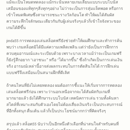
แม้จะเป็นโหมดทดลอง แม้กระนั้นหลายเกมเลียนแบบระบบโบนัส
เสมือนของแท้ทุกๆสิ่งทุกๆอย่าง ไม่ว่าจะเป็นการสุ่มแจ็คพอต หรือการ
เข้าโหมดพิเศษซึ่งสามารถชนะรางวัลก้อนโต ทำให้ผมได้สัมผัส
ความระทึกใจลักษณะเดียวกันกับผู้เล่นจริงๆแล้วก็เข้าใจจังหวะของ
เกมได้ดีขึ้น
jinda55 การทดลองเล่นสล็อตฟรียังช่วยทำให้ผมศึกษาและทำการค้น
พบว่า เกมสล็อตมิได้มีแค่ความเพลิดเพลิน แต่ว่ายังเป็นการฝึกการ
ควบคุมอารมณ์และระเบียบด้วย เพราะบางเวลาแม้ว่าจะเป็นเกมฟรี
ก็ยังรู้สึกอยาก “เอาชนะ” หรือ “ได้มากขึ้น” ซึ่งถ้าเกิดเป็นการเล่นเงิน
จริง อารมณ์เหล่านี้อาจส่งผลกระทบในการตัดสินใจได้ การฝึกเล่น
แบบฟรีจึงเสมือนเป็นสนามฝึกที่ดีเลิศ
ถ้าคนไหนที่ยังไม่เคยทดลอง ผมต้องการชี้แนะให้เริ่มจากการทดลอง
เล่นสล็อตฟรีก่อน เพราะว่านอกเหนือจากจะได้สัมผัสกับเกมที่
มากมายแล้ว ยังได้ศึกษาระบบโบนัส เทคนิคการเล่น รวมทั้งค้นหา
สไตล์ที่เหมาะสมกับตัวเองโดยไม่ต้องเสี่ยงเงินจริง เป็นประสบการณ์
ที่อีกทั้งสนุก ตื่นเต้น แล้วก็เป็นประโยชน์มากกว่าที่คิดจริงๆ
สรุปแล้ว สล็อต55 นับว่าเป็นอีกหนึ่งตัวเลือกที่น่าสนใจสำหรับคนที่