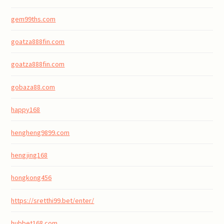
gem99ths.com
goatza888fin.com
goatza888fin.com
gobaza88.com
happy168
hengheng9899.com
hengjing168
hongkong456
https://sretthi99.bet/enter/
hubbet168.com