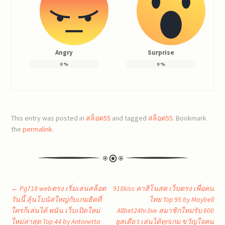
Angry
Surprise
0
%
0
%
This entry was posted in
สล็อต55
and tagged
สล็อต55
. Bookmark
the
permalink
.
Post
←
Pg718 webตรง เริ่มเล่นสล็อต
918kiss คาสิโนสด เว็บตรง เพื่อคน
วันนี้ ลุ้นโบนัสใหญ่กับเกมฮิตที่
ไทย Top 95 by Maybell
ใครก็เล่นได้ พนัน เว็บเปิดใหม่
Allbet24hr.live สมาชิกใหม่รับ 600
navigation
ใหม่ล่าสุด Top 44 by Antonetta
ยูสเดียว เล่นได้ทุกเกม ขวัญใจคน