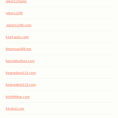
joker123auto
joker123th
Joker123th.com
k1gt-auto.com
khumsup888.me
kimchibetbet.com
kingxxxbet123.com
kingxxxbet123.com
kitti999vip.com
ktv4sd.com