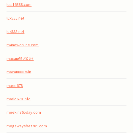
luis16888.com
lux555.net
lux555.net
m4newonline.com
macau69 สมัคร
macau888.win
mario678
mario678.info
meekin365day.com
megawaysbet789.com