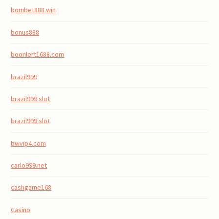
bombet888.win
bonus888
boonlert1688.com
brazil999
brazil999 slot
brazil999 slot
bwvip4.com
carlo999.net
cashgame168
Casino