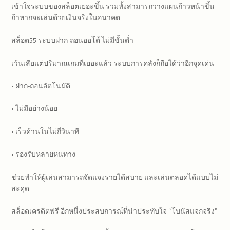
เข้าใจระบบของสล็อตเยอะขึ้น รวมทั้งสามารถวางแผนก้าวหน้าขึ้น
ถ้าหากจะเล่นด้วยเงินจริงในอนาคต
สล็อต55 ระบบฝาก-ถอนออโต้ ไม่มีขั้นต่ำ
เว้นเสียแต่ปริมาณเกมที่เยอะแล้ว ระบบการคลังก็ถือได้ว่าอีกจุดเด่น
• ฝาก-ถอนอัตโนมัติ
• ไม่มีอย่างน้อย
• เร็วด้านในไม่กี่วินาที
• รองรับหลายหนทาง
ช่วยทำให้ผู้เล่นสามารถจัดแจงรายได้สบาย และเล่นตลอดได้แบบไม่
สะดุด
สล็อตเครดิตฟรี อีกหนึ่งประสบการณ์ที่น่าประทับใจ “โบนัสแจกจริง”