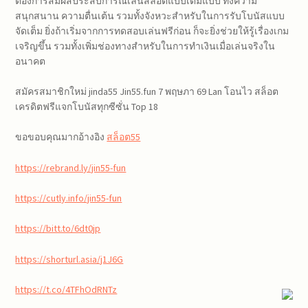
ต้องการสัมผัสประสบการณ์เล่นสล็อตแบบเต็มแบบ ทั้งความ
สนุกสนาน ความตื่นเต้น รวมทั้งจังหวะสำหรับในการรับโบนัสแบบ
จัดเต็ม ยิ่งถ้าเริ่มจากการทดสอบเล่นฟรีก่อน ก็จะยิ่งช่วยให้รู้เรื่องเกม
เจริญขึ้น รวมทั้งเพิ่มช่องทางสำหรับในการทำเงินเมื่อเล่นจริงใน
อนาคต
สมัครสมาชิกใหม่ jinda55 Jin55.fun 7 พฤษภา 69 Lan โอนไว สล็อต
เครดิตฟรีแจกโบนัสทุกซีซั่น Top 18
ขอขอบคุณมากอ้างอิง
สล็อต55
https://rebrand.ly/jin55-fun
https://cutly.info/jin55-fun
https://bitt.to/6dt0jp
https://shorturl.asia/j1J6G
https://t.co/4TFhOdRNTz