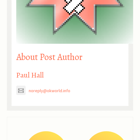
About Post Author
Paul Hall
noreply@okworld.info