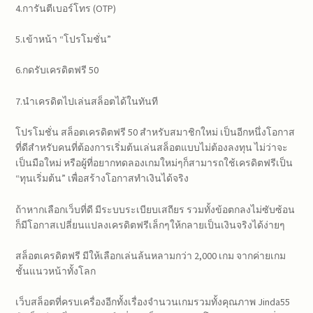
4.การันตีเบอร์โทร (OTP)
5.เข้าหน้า “โปรโมชั่น”
6.กดรับเครดิตฟรี 50
7.นำเครดิตไปเล่นสล็อตได้ในทันที
โปรโมชั่น สล็อตเครดิตฟรี 50 สำหรับสมาชิกใหม่ เป็นอีกหนึ่งโอกาส
ที่ดีสำหรับคนที่ต้องการเริ่มต้นเล่นสล็อตแบบไม่ต้องลงทุน ไม่ว่าจะ
เป็นมือใหม่ หรือผู้ที่อยากทดลองเกมใหม่ๆก็สามารถใช้เครดิตฟรีเป็น
“ทุนเริ่มต้น” เพื่อสร้างโอกาสทำเงินได้จริง
ถ้าหากเลือกเว็บที่ดี มีระบบระเบียบเสถียร รวมทั้งข้อตกลงไม่ซับซ้อน
ก็มีโอกาสเปลี่ยนแปลงเครดิตฟรีเล็กๆให้กลายเป็นเงินจริงได้ง่ายๆ
สล็อตเครดิตฟรี มีให้เลือกเล่นล้นหลามกว่า 2,000 เกม จากค่ายเกม
ชั้นแนวหน้าทั้งโลก
เว็บสล็อตที่ครบเครื่องอีกทั้งเรื่องจำนวนเกมรวมทั้งคุณภาพ Jinda55