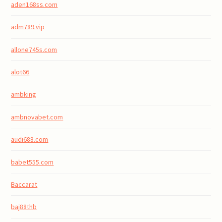
aden168ss.com
adm789.vip
allone745s.com
alot66
ambking
ambnovabet.com
audi688.com
babet555.com
Baccarat
baj88thb