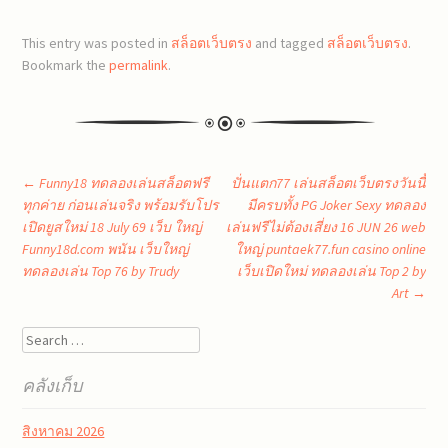
This entry was posted in
สล็อตเว็บตรง
and tagged
สล็อตเว็บตรง
.
Bookmark the
permalink
.
Post
←
Funny18 ทดลองเล่นสล็อตฟรี
ปั่นแตก77 เล่นสล็อตเว็บตรงวันนี้
ทุกค่าย ก่อนเล่นจริง พร้อมรับโปร
มีครบทั้ง PG Joker Sexy ทดลอง
เปิดยูสใหม่ 18 July 69 เว็บ ใหญ่
เล่นฟรีไม่ต้องเสี่ยง 16 JUN 26 web
navigation
Funny18d.com พนัน เว็บใหญ่
ใหญ่ puntaek77.fun casino online
ทดลองเล่น Top 76 by Trudy
เว็บเปิดใหม่ ทดลองเล่น Top 2 by
Art
→
Search
คลังเก็บ
สิงหาคม 2026