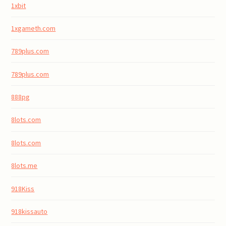
1xbit
1xgameth.com
789plus.com
789plus.com
888pg
8lots.com
8lots.com
8lots.me
918Kiss
918kissauto