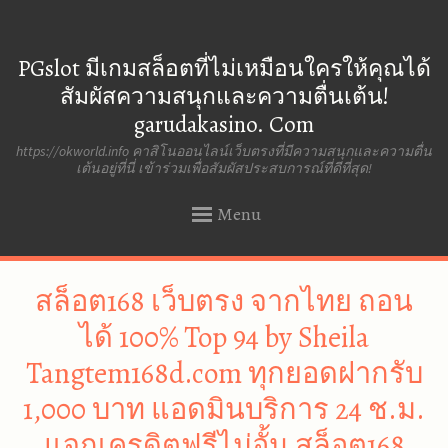
PGslot มีเกมสล็อตที่ไม่เหมือนใครให้คุณได้
สัมผัสความสนุกและความตื่นเต้น!
garudakasino. Com
https://okworld.info คาสิโนออนไลน์เว็บตรงที่มีความสนุกและความตื่น
เต้นอยู่ที่นี่ เข้าร่วมเพื่อสัมผัสประสบการณ์ที่ดีที่สุด!
Menu
SKIP
สล็อต168 เว็บตรง จากไทย ถอน
TO
CONTENT
ได้ 100% Top 94 by Sheila
Tangtem168d.com ทุกยอดฝากรับ
1,000 บาท แอดมินบริการ 24 ช.ม.
แจกเครดิตฟรีไม่อั้น สล็อต168