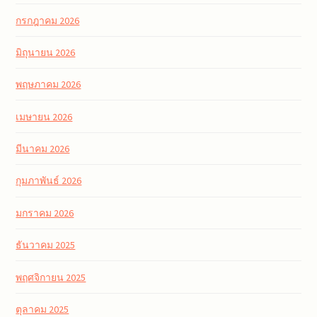
กรกฎาคม 2026
มิถุนายน 2026
พฤษภาคม 2026
เมษายน 2026
มีนาคม 2026
กุมภาพันธ์ 2026
มกราคม 2026
ธันวาคม 2025
พฤศจิกายน 2025
ตุลาคม 2025