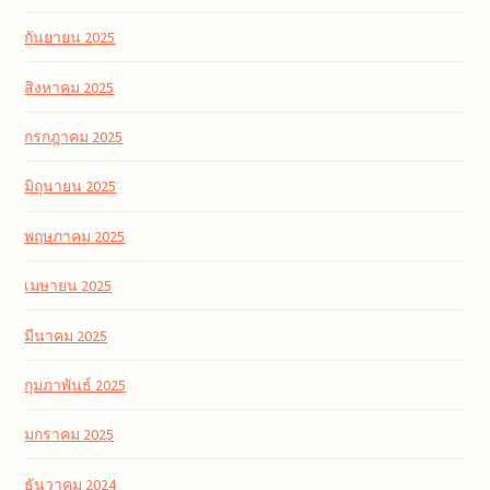
กันยายน 2025
สิงหาคม 2025
กรกฎาคม 2025
มิถุนายน 2025
พฤษภาคม 2025
เมษายน 2025
มีนาคม 2025
กุมภาพันธ์ 2025
มกราคม 2025
ธันวาคม 2024