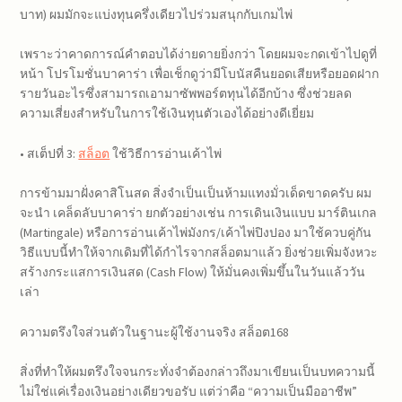
บาท) ผมมักจะแบ่งทุนครึ่งเดียวไปร่วมสนุกกับเกมไพ่
เพราะว่าคาดการณ์คำตอบได้ง่ายดายยิ่งกว่า โดยผมจะกดเข้าไปดูที่
หน้า โปรโมชั่นบาคาร่า เพื่อเช็กดูว่ามีโบนัสคืนยอดเสียหรือยอดฝาก
รายวันอะไรซึ่งสามารถเอามาซัพพอร์ตทุนได้อีกบ้าง ซึ่งช่วยลด
ความเสี่ยงสำหรับในการใช้เงินทุนตัวเองได้อย่างดีเยี่ยม
• สเต็ปที่ 3:
สล็อต
ใช้วิธีการอ่านเค้าไพ่
การข้ามมาฝั่งคาสิโนสด สิ่งจำเป็นเป็นห้ามแทงมั่วเด็ดขาดครับ ผม
จะนำ เคล็ดลับบาคาร่า ยกตัวอย่างเช่น การเดินเงินแบบ มาร์ตินเกล
(Martingale) หรือการอ่านเค้าไพ่มังกร/เค้าไพ่ปิงปอง มาใช้ควบคู่กัน
วิธีแบบนี้ทำให้จากเดิมที่ได้กำไรจากสล็อตมาแล้ว ยิ่งช่วยเพิ่มจังหวะ
สร้างกระแสการเงินสด (Cash Flow) ให้มั่นคงเพิ่มขึ้นในวันแล้ววัน
เล่า
ความตรึงใจส่วนตัวในฐานะผู้ใช้งานจริง สล็อต168
สิ่งที่ทำให้ผมตรึงใจจนกระทั่งจำต้องกล่าวถึงมาเขียนเป็นบทความนี้
ไม่ใช่แค่เรื่องเงินอย่างเดียวขอรับ แต่ว่าคือ “ความเป็นมืออาชีพ”