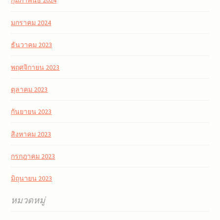
กุมภาพันธ์ 2024
มกราคม 2024
ธันวาคม 2023
พฤศจิกายน 2023
ตุลาคม 2023
กันยายน 2023
สิงหาคม 2023
กรกฎาคม 2023
มิถุนายน 2023
หมวดหมู่