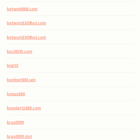
betwin6666.com
betworld369hot.com
betworld369hot.com
bio285th.com
bng55
bombet888.win
bonus888
boonlert1688.com
brazil999
brazil999 slot