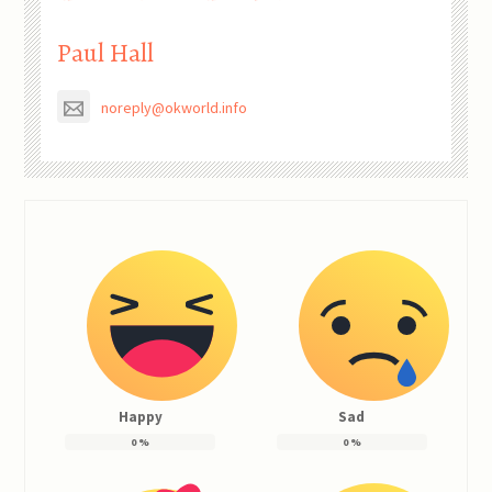
Paul Hall
noreply@okworld.info
Happy
Sad
0
%
0
%