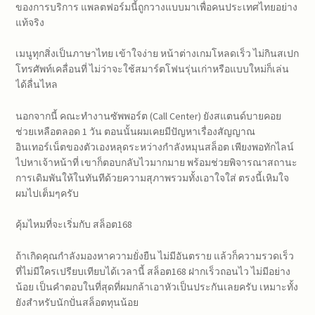
ของการบริการ แพลตฟอร์มนี้ถูกวางแบบมาเพื่อคนประเทศไทยอย่าง
แท้จริง
เมนูทุกสิ่งเป็นภาษาไทย เข้าใจง่าย หน้าต่างเกมโหลดเร็ว ไม่กินสเปก
โทรศัพท์เคลื่อนที่ ไม่ว่าจะใช้สมาร์ตโฟนรุ่นเก่าหรือแบบใหม่ก็เล่น
ได้ลื่นไหล
นอกจากนี้ คณะทำงานซัพพอร์ต (Call Center) ยังสแตนด์บายคอย
ช่วยเหลือตลอด 1 วัน ตอนนั้นผมเคยมีปัญหาเรื่องสัญญาณ
อินเทอร์เน็ตของตัวเองหลุดระหว่างกำลังหมุนสล็อต เพียงพอทักไลน์
ไปหาเจ้าหน้าที่ เขาก็ตอบกลับไวมากมาย พร้อมช่วยพิจารณาสถานะ
การเดิมพันให้ในทันทีด้วยความสุภาพรวมทั้งเอาใจใส่ ตรงนี้เหิมใจ
ผมไปเต็มๆครับ
คุ้มไหมที่จะเริ่มกับ สล็อต168
ถ้าเกิดคุณกำลังมองหาความยั่งยืน ไม่มีอันตราย แล้วก็ความรวดเร็ว
ที่ไม่มีใครเปรียบเทียบได้เวลานี้ สล็อต168 ฝากเร็วถอนไว ไม่มีอย่าง
น้อย เป็นคำตอบในที่สุดที่ผมกล้าเอาหัวเป็นประกันเลยครับ เหมาะทั้ง
ยังสำหรับนักปั่นสล็อตทุนน้อย