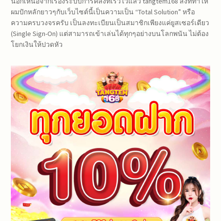
นอกเหนือจากเรื่องระบบการคลังที่เร็วไวแล้ว tangtem168 สิ่งที่ทำให้
ผมปักหลักยาวๆกับเว็บไซต์นี้เป็นความเป็น “Total Solution” หรือ
ความครบวงจรครับ เป็นลงทะเบียนเป็นสมาชิกเพียงแค่ยูสเซอร์เดียว
(Single Sign-On) แต่สามารถเข้าเล่นได้ทุกๆอย่างบนโลกพนัน ไม่ต้อง
โยกเงินให้ปวดหัว