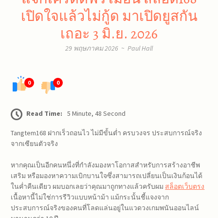
เปิดใจแล้วไม่กู้ด มาเปิดยูสกัน
เถอะ 3 มิ.ย. 2026
29 พฤษภาคม 2026
~
Paul Hall
0
0
Read Time:
5 Minute, 48 Second
Tangtem168 ฝากเร็วถอนไว ไม่มีขั้นต่ำ ครบวงจร ประสบการณ์จริง
จากเซียนตัวจริง
หากคุณเป็นอีกคนหนึ่งที่กำลังมองหาโอกาสสำหรับการสร้างอาชีพ
เสริม หรือมองหาความเบิกบานใจซึ่งสามารถเปลี่ยนเป็นเงินก้อนได้
ในค่ำคืนเดียว ผมบอกเลยว่าคุณมาถูกทางแล้วครับผม
สล็อตเว็บตรง
เนื้อหานี้ไม่ใช่การรีวิวแบบหน้าม้า แม้กระนั้นชี้แจงจาก
ประสบการณ์จริงของคนที่โลดแล่นอยู่ในแวดวงเกมพนันออนไลน์