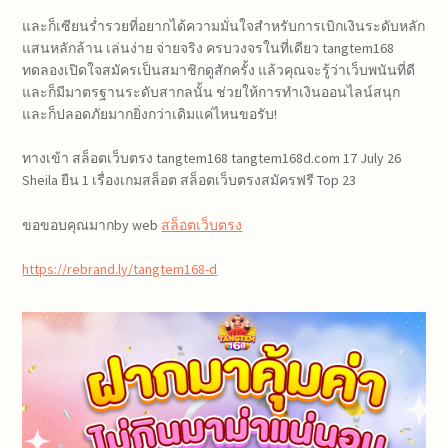
และก็เซียนร่ำรวยที่อยากได้ความมั่นใจสำหรับการเบิกเงินระดับหลัก
แสนหลักล้าน เล่นง่าย จ่ายจริง ครบวงจรในที่เดียว tangtem168
ทดลองเปิดใจสมัครเป็นสมาชิกดูสักครั้ง แล้วคุณจะรู้ว่าเว็บพนันที่ดี
และก็มีมาตรฐานระดับสากลนั้น ช่วยให้การทำเงินออนไลน์สนุก
และก็ปลอดภัยมากยิ่งกว่าเดิมแค่ไหนขอรับ!
ทางเข้า สล็อตเว็บตรง tangtem168 tangtem168d.com 17 July 26
Sheila ยืน 1 เรื่องเกมสล็อต สล็อตเว็บตรงสมัครฟรี Top 23
ขอขอบคุณมากby web
สล็อตเว็บตรง
https://rebrand.ly/tangtem168-d