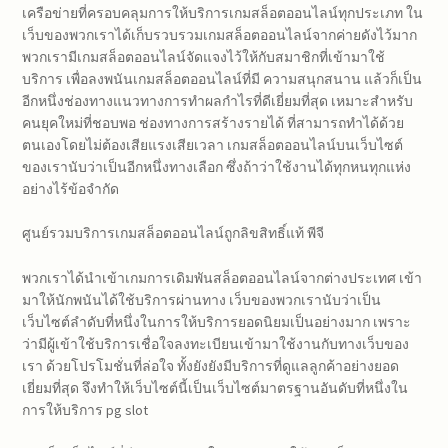
เครือข่ายที่ครอบคลุมการให้บริการเกมสล็อตออนไลน์ทุกประเภท ใน
เว็บของพวกเราได้เก็บรวบรวมเกมสล็อตออนไลน์จากค่ายดังไว้มาก
พวกเรามีเกมสล็อตออนไลน์จัดแจงไว้ให้กับสมาชิกที่เข้ามาใช้
บริการ เพื่อลงพนันเกมสล็อตออนไลน์ที่มี ความสนุกสนาน แล้วก็เป็น
อีกหนึ่งช่องทางแนวทางการทำผลกำไรที่ดีเยี่ยมที่สุด เหมาะสำหรับ
คนยุคใหม่ที่ชอบพอ ช่องทางการสร้างรายได้ ที่สามารถทำได้ด้วย
ตนเองโดยไม่ต้องเสียแรงเสียเวลา เกมสล็อตออนไลน์บนเว็บไซต์
ของเรานับว่าเป็นอีกหนึ่งทางเลือก ซึ่งถ้าว่าใช้งานได้ทุกหนทุกแห่ง
อย่างไร้ข้อจำกัด
ศูนย์รวมบริการเกมสล็อตออนไลน์ถูกลิขสิทธิ์แท้ พีจี
พวกเราได้นำเข้าเกมการเดิมพันสล็อตออนไลน์จากต่างประเทศ เข้า
มาให้นักพนันได้ใช้บริการผ่านทาง เว็บของพวกเรานับว่าเป็น
เว็บไซต์ลำดับที่หนึ่งในการให้บริการยอดนิยมเป็นอย่างมาก เพราะ
ว่ามีผู้เข้าใช้บริการเชื่อใจลงทะเบียนเข้ามาใช้งานกับทางเว็บของ
เรา ด้วยโปรโมชั่นที่ล่อใจ ทั้งยังยังมีบริการที่ดูแลลูกค้าอย่างยอด
เยี่ยมที่สุด จึงทำให้เว็บไซต์นี้เป็นเว็บไซต์มาตรฐานอันดับที่หนึ่งใน
การให้บริการ pg slot