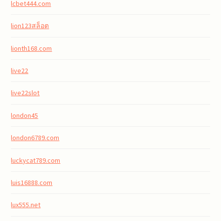
lcbet444.com
lion123สล็อต
lionth168.com
live22
live22slot
london45
london6789.com
luckycat789.com
luis16888.com
lux555.net