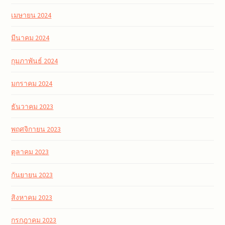
เมษายน 2024
มีนาคม 2024
กุมภาพันธ์ 2024
มกราคม 2024
ธันวาคม 2023
พฤศจิกายน 2023
ตุลาคม 2023
กันยายน 2023
สิงหาคม 2023
กรกฎาคม 2023