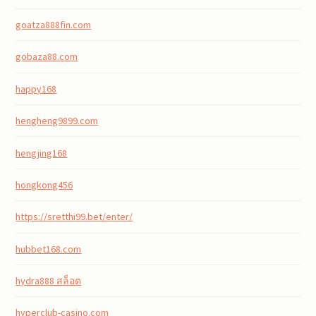
goatza888fin.com
gobaza88.com
happy168
hengheng9899.com
hengjing168
hongkong456
https://sretthi99.bet/enter/
hubbet168.com
hydra888 สล็อต
hyperclub-casino.com