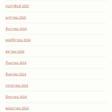
กุมภาพันธ์ 2025
มกราคม 2025
ธันวาคม 2024
พฤศจิกายน 2024
ตุลาคม 2024
กันยายน 2024
สิงหาคม 2024
กรกฎาคม 2024
มิถุนายน 2024
พฤษภาคม 2024