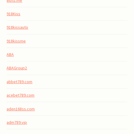
8lots.me
918Kiss
918kissauto
918kissme
ABA
ABAGroup2
abbet789.com
acebet789.com
aden168ss.com
adm789.vip