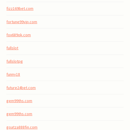
fizz169bet.com
fortune99vip.com
fox689ok.com
fullslot
fullslotpg
funny18
future24bet.com
gem99ths.com
gem99ths.com
goatza888fin.com