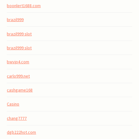
boonlert1688.com
brazil999
brazil999 slot
brazil999 slot
bwvip4.com
carlo999.net
cashgame168
Casino
chang7777
dgb222hot.com