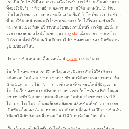
เราเป็นเว็บไซต์ที่มีความน่าวางใจสำหรับการใช้งานเป็นอย่างมาก
ทั้งยังยังมีบริการที่ช่วยอำนวยความสะดวกให้แก่นักพนัน ไม่ว่าจะ
เป็นในเรื่องของระบบฝากถอนโอนเงิน พื้นที่เว็บไซต์ของเราจัดสร้าง
ขึ้นมาให้นักพนันทุกคนที่เป็นพวกของทางเว็บ ได้ใช้งานอย่างเต็ม
สมรรถนะเยอะที่สุด บริการบนเว็บของเราเป็นบริการที่ถูกเอ๋ยถึงใน
วงการสล็อตออนไลน์เป็นอย่างมาก
pg slot
เนื่องจากว่าช่วยสร้าง
กำไรรวมทั้งทำให้นักพนันเบิกบานไปกับช่องทางการลงเดิมพันผ่าน
รูปแบบออนไลน์
ปากทางเข้าเล่นเกมสล็อตออนไลน์
pgslot
ระบบล้ำสมัย
ในเว็บไซต์ของพวกเรามีอีกหนึ่งจุดเด่น คือการเปิดให้ใช้บริการ
สล็อตออนไลน์ ผ่านระบบปากทางเข้าเล่นที่มีความหลากหลาย เพื่อ
นักพนันสามารถใช้บริการ การเข้าเล่นสล็อตออนไลน์ที่มีคุณภาพ
โดยในเว็บของพวกเรามีระบบปากทางเข้าเว็บไซต์ตรง ที่ทำให้คุณ
สามารถเข้าถึงเกมการพนันสล็อตออนไลน์บนเว็บของพวกเราได้
โดยตรง โดยไม่จำเป็นจะต้องติดตั้งแอปพลิเคชันเพื่อทำรายการลง
เดิมพันสล็อตออนไลน์ เพราะว่าเรามีระบบที่จัดสร้าง วิถีทางเข้าเล่น
ให้คุณได้เข้าถึงเกมสล็อตออนไลน์ได้ในทันทีเรียบร้อยแล้ว
เว็บสล็อตแจกโปรโมชั่น รับไม่ยั้งวันแล้ววันเล่าตลอดการใช้งาน