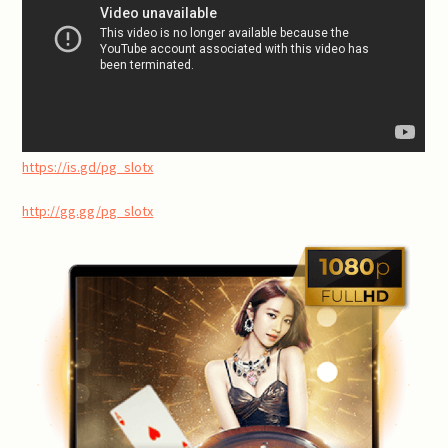
https://is.gd/pg_slotx
http://gg.gg/pg_slotx