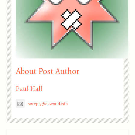
About Post Author
Paul Hall
noreply@okworld.info