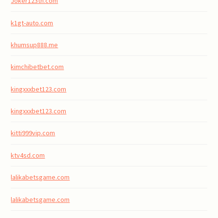
Joker123th.com
k1gt-auto.com
khumsup888.me
kimchibetbet.com
kingxxxbet123.com
kingxxxbet123.com
kitti999vip.com
ktv4sd.com
lalikabetsgame.com
lalikabetsgame.com