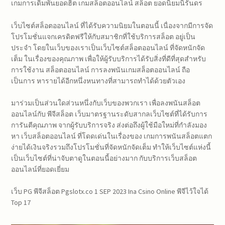
เกมการเดิมพันยอดฮิต เกมสล็อตออนไลน์ สล็อต ยอดนิยมนิรันดร
เว็บไซต์สล็อตออนไลน์ ที่ได้รับความนิยมในตอนนี้ เนื่องจากมีการจัด
โปรโมชั่นแจกเครดิตฟรีให้กับสมาชิกที่ใช้บริการสล็อต อยู่เป็น
ประจำ โดยในเว็บของเราเป็นเว็บไซต์สล็อตออนไลน์ ที่จัดหนักจัด
เต็ม ในเรื่องของคุณภาพ เพื่อให้ผู้รับบริการได้รับสิ่งที่ดีที่สุดสำหรับ
การใช้งาน สล็อตออนไลน์ การลงพนันเกมสล็อตออนไลน์ ถือ
เป็นการ หารายได้อีกหนึ่งหนทางที่สามารถทำได้ด้วยตัวเอง
มาร่วมเป็นส่วนใดส่วนหนึ่งกับเว็บของพวกเรา เพื่อลงพนันสล็อต
ออนไลน์กับ พีจีสล็อต เว็บมาตรฐานระดับสากลเว็บไซต์ที่ได้รับการ
การันตีคุณภาพ จากผู้รับบริการจริง ส่งต่อถึงผู้ใช้มือใหม่ที่กำลังมอง
หา เว็บสล็อตออนไลน์ ที่โดดเด่นในเรื่องของ เกมการพนันสล็อตแตก
ง่ายได้เงินจริงรวมถึงโปรโมชั่นที่จัดหนักจัดเต็ม ทำให้เว็บไซต์แห่งนี้
เป็นเว็บไซต์ที่น่าจับตาดูในตอนนี้อย่างมาก กับบริการเว็บสล็อต
ออนไลน์ที่ยอดเยี่ยม
เว็บ PG พีจีสล็อต Pgslotx.co 1 SEP 2023 Ina Csino Online พีจีไว้ใจได้
Top 17