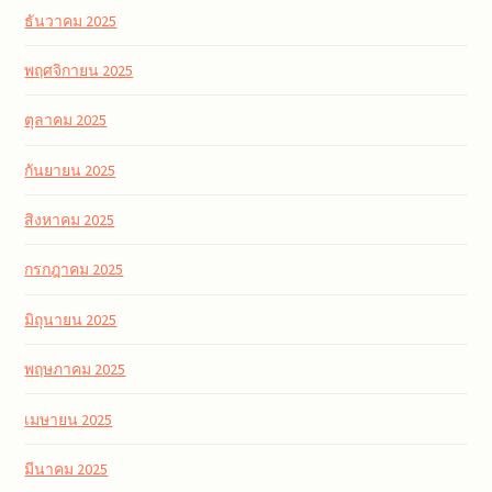
ธันวาคม 2025
พฤศจิกายน 2025
ตุลาคม 2025
กันยายน 2025
สิงหาคม 2025
กรกฎาคม 2025
มิถุนายน 2025
พฤษภาคม 2025
เมษายน 2025
มีนาคม 2025