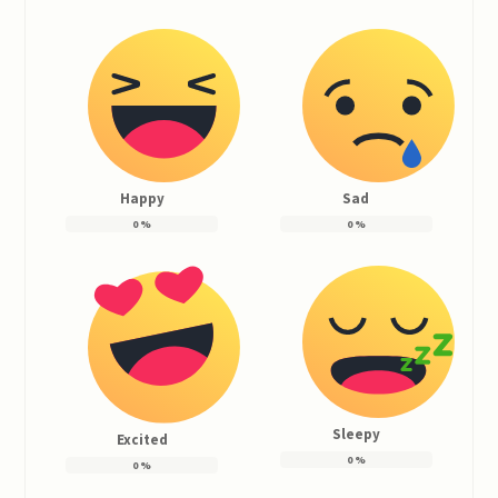
Happy
Sad
0
%
0
%
Sleepy
Excited
0
%
0
%