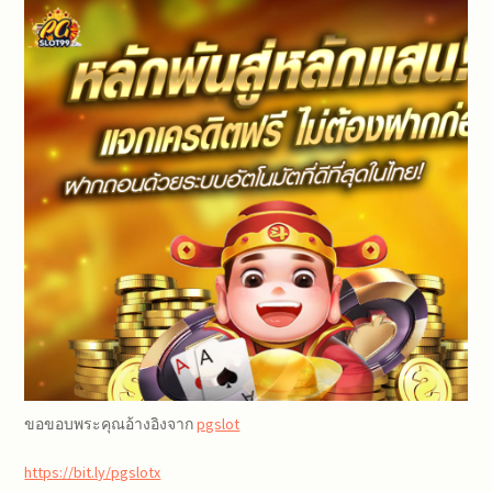
ขอขอบพระคุณอ้างอิงจาก
pgslot
https://bit.ly/pgslotx