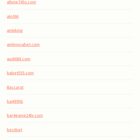
allone745s.com
alot66
ambking
ambnovabet.com
audi688.com
babet555.com
Baccarat
baj88thb
bar4game24hr.com
bestbet