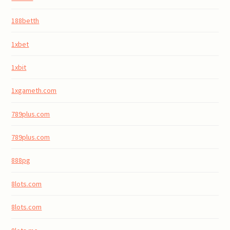
188betth
1xbet
1xbit
1xgameth.com
789plus.com
789plus.com
888pg
8lots.com
8lots.com