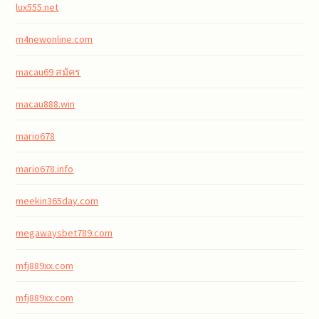
lux555.net
m4newonline.com
macau69 สมัคร
macau888.win
mario678
mario678.info
meekin365day.com
megawaysbet789.com
mfj889xx.com
mfj889xx.com