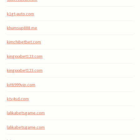
k1gt-auto.com
khumsup888.me
kimchibetbet.com
kingxxxbet123.com
kingxxxbet123.com
kitti999vip.com
ktv4sd.com
lalikabetsgame.com
lalikabetsgame.com