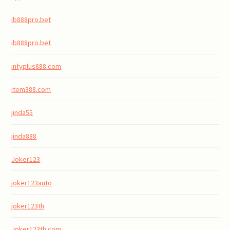
ib888pro.bet
ib888pro.bet
infyplus888.com
item388.com
jinda55
jinda888
Joker123
joker123auto
joker123th
Joker123th.com