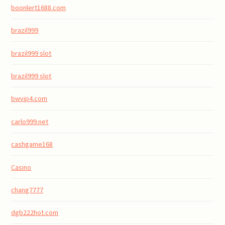
boonlert1688.com
brazil999
brazil999 slot
brazil999 slot
bwvip4.com
carlo999.net
cashgame168
Casino
chang7777
dgb222hot.com