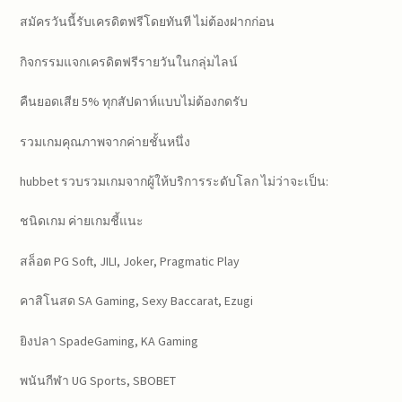
สมัครวันนี้รับเครดิตฟรีโดยทันที ไม่ต้องฝากก่อน
กิจกรรมแจกเครดิตฟรีรายวันในกลุ่มไลน์
คืนยอดเสีย 5% ทุกสัปดาห์แบบไม่ต้องกดรับ
รวมเกมคุณภาพจากค่ายชั้นหนึ่ง
hubbet รวบรวมเกมจากผู้ให้บริการระดับโลก ไม่ว่าจะเป็น:
ชนิดเกม ค่ายเกมชี้แนะ
สล็อต PG Soft, JILI, Joker, Pragmatic Play
คาสิโนสด SA Gaming, Sexy Baccarat, Ezugi
ยิงปลา SpadeGaming, KA Gaming
พนันกีฬา UG Sports, SBOBET