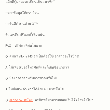
คลิกที่ปุ่ม “ลงทะเบียนเป็นสมาชิก”
กรอกข้อมูลให้ครบถ้วน
การันตีตัวตนด้วย OTP
รับเครดิตฟรีและก็เริ่มพนัน
FAQ – ปริศนาที่พบได้มาก
Q: สมัคร allone745 จำเป็นต้องใช้เอกสารอะไรบ้าง?
A: ใช้เพียงเบอร์โทรศัพท์และก็บัญชีธนาคาร
Q: มีอย่างต่ำสำหรับการฝากหรือไม่?
A: ไม่มีอย่างต่ำ ฝากได้ตั้งแต่ 1 บาทขึ้นไป
Q:
allone745 สมัคร
เครดิตฟรีสามารถถอนเงินได้จริงหรือไม่?