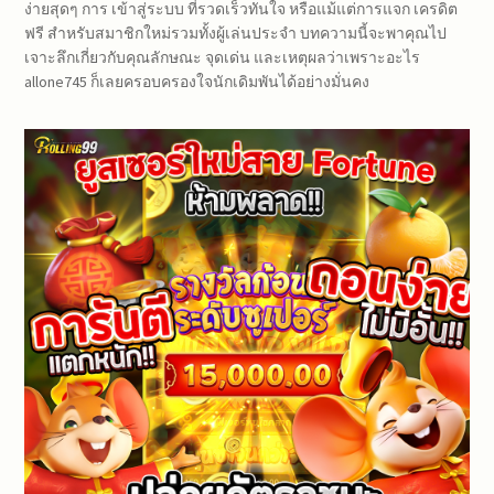
ง่ายสุดๆ การ เข้าสู่ระบบ ที่รวดเร็วทันใจ หรือแม้แต่การแจก เครดิต
ฟรี สำหรับสมาชิกใหม่รวมทั้งผู้เล่นประจำ บทความนี้จะพาคุณไป
เจาะลึกเกี่ยวกับคุณลักษณะ จุดเด่น และเหตุผลว่าเพราะอะไร
allone745 ก็เลยครอบครองใจนักเดิมพันได้อย่างมั่นคง