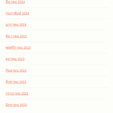
มีนาคม 2024
กุมภาพันธ์ 2024
มกราคม 2024
ธันวาคม 2023
พฤศจิกายน 2023
ตุลาคม 2023
กันยายน 2023
สิงหาคม 2023
กรกฎาคม 2023
มิถุนายน 2023