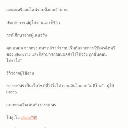
ลอตเตอรี่ออนไลน์รวมทั้งเกมจำนวน
ประสบการณ์ผู้ใช้งานและก็รีวิว
กรณีศึกษาจากผู้เล่นจริง
คุณนพดล จากกรุงเทพฯ กล่าวว่า “ผมเริ่มต้นจากการใช้เครดิตฟรี
ของ allone745 และก็สามารถถอนผลกำไรได้จริง ทุกขั้นตอน
โปร่งใส”
รีวิวจากผู้ใช้งาน
“allone745 เป็นเว็บไซต์ที่ไว้ใจได้ ถอนเงินไวมาก ไม่มีโกง” – ผู้ใช้
Pantip
แนวทางเริ่มเล่นกับ allone745
ไปสู่เว็บ
allone745