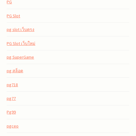
PG
PG Slot
pg slot เว็บตรง
PG Slot เว็บใหม่
pg SuperGame
pg สล็อต
pg718
pg77
Pg99
pgceo