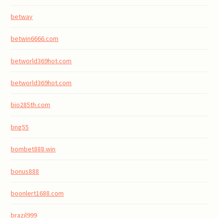
betway
betwin6666.com
betworld369hot.com
betworld369hot.com
bio285th.com
bng55
bombet888.win
bonus888
boonlert1688.com
brazil999