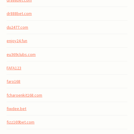
dr888bet.com
dr888bet.com
du2477.com
enjoy24.fun
eu369clubs.com
FAFA123
faro168
fcharoenkit168.com
fiwdee.bet
fizz169bet.com