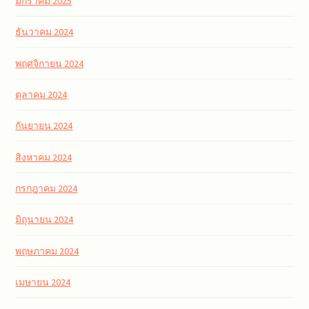
มกราคม 2025
ธันวาคม 2024
พฤศจิกายน 2024
ตุลาคม 2024
กันยายน 2024
สิงหาคม 2024
กรกฎาคม 2024
มิถุนายน 2024
พฤษภาคม 2024
เมษายน 2024