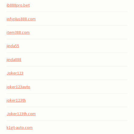
ib888pro.bet
infyplus888.com
item388.com
jinda55
jinda888
Joker123
joker123auto
joker123th
Joker123th.com
k1gt-auto.com