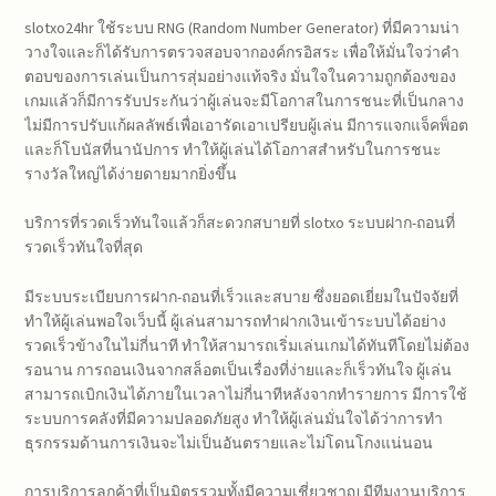
slotxo24hr ใช้ระบบ RNG (Random Number Generator) ที่มีความน่า
วางใจและก็ได้รับการตรวจสอบจากองค์กรอิสระ เพื่อให้มั่นใจว่าคำ
ตอบของการเล่นเป็นการสุ่มอย่างแท้จริง มั่นใจในความถูกต้องของ
เกมแล้วก็มีการรับประกันว่าผู้เล่นจะมีโอกาสในการชนะที่เป็นกลาง
ไม่มีการปรับแก้ผลลัพธ์เพื่อเอารัดเอาเปรียบผู้เล่น มีการแจกแจ็คพ็อต
และก็โบนัสที่นานัปการ ทำให้ผู้เล่นได้โอกาสสำหรับในการชนะ
รางวัลใหญ่ได้ง่ายดายมากยิ่งขึ้น
บริการที่รวดเร็วทันใจแล้วก็สะดวกสบายที่ slotxo ระบบฝาก-ถอนที่
รวดเร็วทันใจที่สุด
มีระบบระเบียบการฝาก-ถอนที่เร็วและสบาย ซึ่งยอดเยี่ยมในปัจจัยที่
ทำให้ผู้เล่นพอใจเว็บนี้ ผู้เล่นสามารถทำฝากเงินเข้าระบบได้อย่าง
รวดเร็วข้างในไม่กี่นาที ทำให้สามารถเริ่มเล่นเกมได้ทันทีโดยไม่ต้อง
รอนาน การถอนเงินจากสล็อตเป็นเรื่องที่ง่ายและก็เร็วทันใจ ผู้เล่น
สามารถเบิกเงินได้ภายในเวลาไม่กี่นาทีหลังจากทำรายการ มีการใช้
ระบบการคลังที่มีความปลอดภัยสูง ทำให้ผู้เล่นมั่นใจได้ว่าการทำ
ธุรกรรมด้านการเงินจะไม่เป็นอันตรายและไม่โดนโกงแน่นอน
การบริการลูกค้าที่เป็นมิตรรวมทั้งมีความเชี่ยวชาญ มีทีมงานบริการ