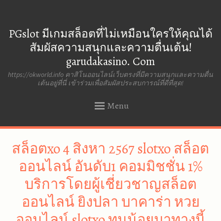
PGslot มีเกมสล็อตที่ไม่เหมือนใครให้คุณได้
สัมผัสความสนุกและความตื่นเต้น!
garudakasino. Com
https://okworld.info คาสิโนออนไลน์เว็บตรงที่มีความสนุกและความตื่น
เต้นอยู่ที่นี่ เข้าร่วมเพื่อสัมผัสประสบการณ์ที่ดีที่สุด!
Menu
SKIP
สล็อตxo 4 สิงหา 2567 slotxo สล็อต
TO
CONTENT
ออนไลน์ อันดับ1 คอมมิชชั่น 1%
บริการโดยผู้เชี่ยวชาญสล็อต
ออนไลน์ ยิงปลา บาคาร่า หวย
ออนไลน์ slotxo ทุนน้อยมาทางนี้