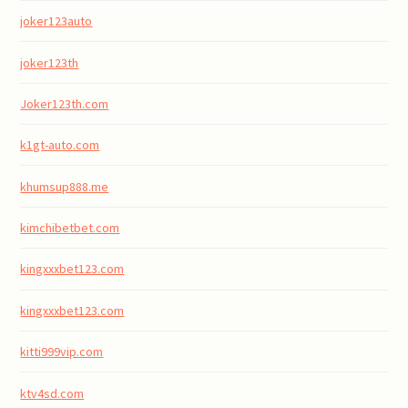
joker123auto
joker123th
Joker123th.com
k1gt-auto.com
khumsup888.me
kimchibetbet.com
kingxxxbet123.com
kingxxxbet123.com
kitti999vip.com
ktv4sd.com