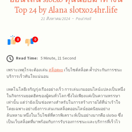
Top 24 by Alana slotxo24hr.life
21 สิงหาคม 2024
~
Paul Hall
0
0
Read Time:
5 Minute, 21 Second
เพราะเหตุไรจะต้องเล่น
สล็อตxo
เว็บไซต์สล็อต ค้ำประกันการชนะ
บริการเร็วทันใจแน่นอน
เทคโนโลยีเจริญรุ่งเรืองอย่างเร็ว การเล่นเกมออนไลน์แปลงเป็นหนึ่ง
ในกิจกรรมยอดฮิตของผู้คนทั่วโลก ซึ่งไม่เพียงแค่เป็นความหรรษา
เท่านั้น แต่ว่ายังเป็นช่องทางสำหรับในการสร้างรายได้ที่น่าเร้าใจ
โดยเฉพาะอย่างยิ่งการเล่นเกมสล็อตออนไลน์ยอดนิยมอย่าง
ล้นหลาม หนึ่งในเว็บไซต์ที่ควรพิเคราะห์เป็นอย่างมากคือ slotxo ซึ่ง
เป็นเว็บสล็อตที่มาพร้อมกับการรับรองการชนะและบริการที่เร็วไว