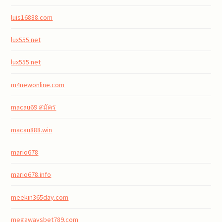
luis16888.com
lux555.net
lux555.net
m4newonline.com
macau69 สมัคร
macau888.win
mario678
mario678.info
meekin365day.com
megawaysbet789.com