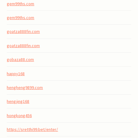
gem99ths.com
gem99ths.com
goatza888fin.com
goatza888fin.com
gobaza88.com
happy168
hengheng9899.com
hengjing168
hongkong456
https://sretthi99.bet/enter/