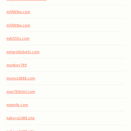
mfj889xx.com
mfj889xx.com
mib555s.com
mmgoldsbets.com
monkey789
mono16888.com
mun789slot.com
mwin9s.com
nakoya1688.site