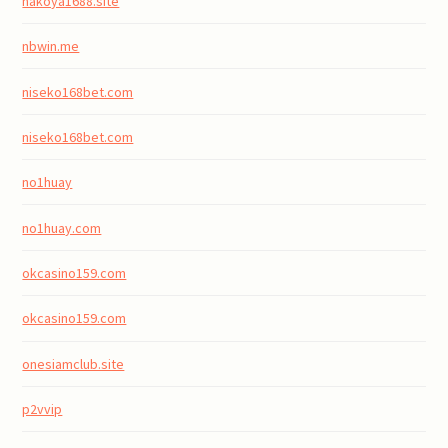
nakoya1688.site
nbwin.me
niseko168bet.com
niseko168bet.com
no1huay
no1huay.com
okcasino159.com
okcasino159.com
onesiamclub.site
p2vvip