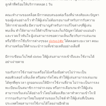
ลูกค้าที่พร้อมให้บริการตลอด 1 วัน
คณะทำงานของสล็อต มีการตอบสนองต่อเรื่องที่น่าสงสัยและปัญหา
ของผู้เล่นอย่างเร็ว ทำให้ผู้เล่นไม่ต้องรอนานสำหรับการรับความ
ให้การช่วยเหลือ มีความชำนาญสำหรับการแก้ไขต่างๆที่ผู้เล่น
พบเห็น ทำให้สามารถให้คำปรึกษาและก็แก้ปัญหาได้อย่างแม่นยำ
และรวดเร็วทันใจ ผู้เล่นสามารถขอความเห็นเกี่ยวกับการเล่นเกม
หรือวิธีการใช้บริการต่างๆของ
slotxo24hr
ได้ตลอดระยะเวลา คณะ
ทำงานพร้อมให้คำแนะนำรวมทั้งช่วยเหลืออย่างเต็มที่
มีการเขียนเว็บไซต์ slotxo ให้ผู้เล่นสามารถเข้าถึงและใช้งานได้
อย่างง่ายดาย
รองรับการใช้งานผ่านเครื่องไม้เครื่องมือต่างๆไม่ว่าจะเป็น
คอมพิวเตอร์ แท็บเล็ต หรือสมาร์ทโฟน ทำให้ผู้เล่นสามารถเล่นเกม
ได้ทุกที่ทุกเวลา ถูกออกแบบให้มีการใช้งานที่ง่าย ไม่ว่าจะเป็นการลง
ทะเบียนเป็นสมาชิก การฝาก-ถอน หรือการเลือกเกม ทำให้ผู้เล่น
สามารถเริ่มเล่นได้อย่างเร็วโดยไม่ต้องเสียเวลาทำความเข้าใจ มี
การรองรับภาษาไทยในทุกส่วนของเว็บไซต์ ทำให้ผู้เล่นที่เป็นคน
ประเทศไทยสามารถใช้งานได้โดยง่ายอีกด้วย