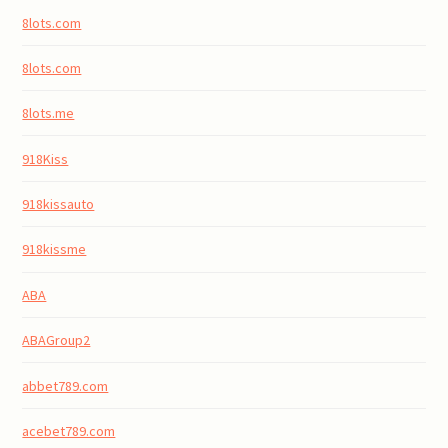
8lots.com
8lots.com
8lots.me
918Kiss
918kissauto
918kissme
ABA
ABAGroup2
abbet789.com
acebet789.com