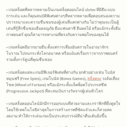
• เกมสล็อตที่หลากหลายเป็นเกมสล็อตออนไลน์ slotxo ที่มีธีม แบบ
การเล่น และก็คุณสมบัติพิเศษต่างๆที่หลากหลายเพื่อตอบสนองความ
ปรารถนาและความชื่นชมของผู้เล่นที่แตกต่างกัน ไม่ว่าคุณจะเป็นผู้
เล่นที่รู้สึกชื่นชอบธีมผจญภัย ธีมแฟนตาซี ธีมผลไม้ หรือแม้กระทั้งธีม
ภาพยนตร์ คุณก็สามารถหาเกมที่ตรงกับความพอใจของคุณได้
• เกมสล็อตมีมากมายธีม ตั้งแต่การเสี่ยงอันตรายในอาณาจักร
โบราณ ไปจนกระทั่งโลกอนาคต หรือแม้แต่เรื่องราวจากภาพยนตร์
รวมทั้งการ์ตูนที่คุณชื่นชอบ
• เกมสล็อตแต่ละเกมมีฟีเจอร์พิเศษที่ต่างกัน ยกตัวอย่างเช่น โบนัส
หมุนฟรี (Free Spins), เกมโบนัส (Bonus Games),
สล็อตxo
วงล้อเสี่ยง
โชค (Wheel of Fortune) หรือแม้กระทั้งแจ็คพ็อตโปรเกรสซีฟ
(Progressive Jackpot) ที่สะสมเงินรางวัลจากผู้เล่นทั่วโลก
• เกมสล็อตออนไลน์มักมีการออกแบบที่สวยงามและกราฟิกที่ดึงดูดใจ
โดยใช้เทคโนโลยีล่าสุดในการสร้างภาพที่ชัดแจ๋วและก็สวยสด
งดงาม ทำให้การเล่นเกมเป็นประสบการณ์ที่น่าตื่นเต้นยิ่งขึ้น