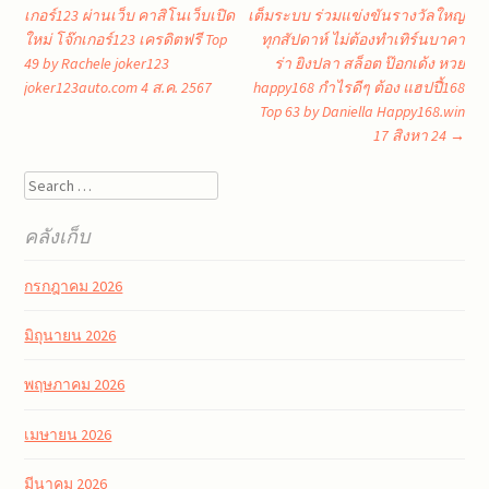
Post
เกอร์123 ผ่านเว็บ คาสิโนเว็บเปิด
เต็มระบบ ร่วมแข่งขันรางวัลใหญ่
ใหม่ โจ๊กเกอร์123 เครดิตฟรี Top
ทุกสัปดาห์ ไม่ต้องทำเทิร์นบาคา
navigation
49 by Rachele joker123
ร่า ยิงปลา สล็อต ป๊อกเด้ง หวย
joker123auto.com 4 ส.ค. 2567
happy168 กำไรดีๆ ต้อง แฮปปี้168
Top 63 by Daniella Happy168.win
17 สิงหา 24
→
Search
คลังเก็บ
กรกฎาคม 2026
มิถุนายน 2026
พฤษภาคม 2026
เมษายน 2026
มีนาคม 2026