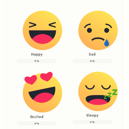
Happy
Sad
0
%
0
%
Sleepy
Excited
0
%
0
%