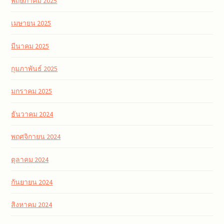
พฤษภาคม 2025
เมษายน 2025
มีนาคม 2025
กุมภาพันธ์ 2025
มกราคม 2025
ธันวาคม 2024
พฤศจิกายน 2024
ตุลาคม 2024
กันยายน 2024
สิงหาคม 2024