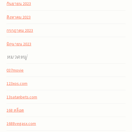
กันยายน 2023
สิงหาคม 2023
กรกฎาคม 2023
มิถุนายน 2023
หมวดหมู่
037movie
123xos.com
13satanbets.com
168 สล็อต
1688vegasx.com