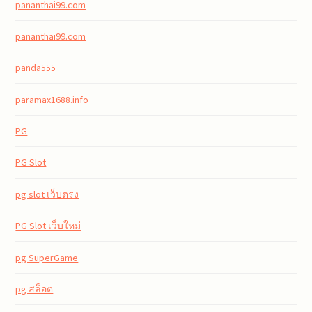
pananthai99.com
pananthai99.com
panda555
paramax1688.info
PG
PG Slot
pg slot เว็บตรง
PG Slot เว็บใหม่
pg SuperGame
pg สล็อต