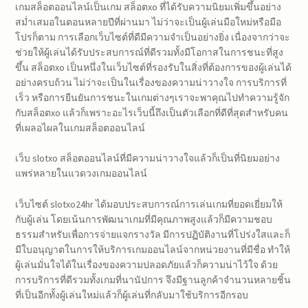
เกมสล็อตออนไลน์เป็นเกม สล็อตxo ที่ได้รับความนิยมเพิ่มขึ้นอย่าง
สม่ำเสมอในตอนหลายปีที่ผ่านมา ไม่ว่าจะเป็นผู้เล่นมือใหม่หรือมือ
โปรก็ตาม การเลือกเว็บไซต์ที่ดีมีความจำเป็นอย่างยิ่ง เนื่องจากว่าจะ
ช่วยให้ผู้เล่นได้รับประสบการณ์ที่ดีรวมทั้งมีโอกาสในการชนะที่สูง
ขึ้น สล็อตxo เป็นหนึ่งในเว็บไซต์ที่รองรับในสิ่งที่ต้องการของผู้เล่นได้
อย่างครบถ้วน ไม่ว่าจะเป็นในเรื่องของความน่าวางใจ การบริการที่
เร็ว หรือการยืนยันการชนะในเกมต่างๆเราจะพาคุณไปทำความรู้จัก
กับสล็อตxo แล้วก็เพราะอะไรเว็บนี้ถึงเป็นตัวเลือกที่ดีที่สุดสำหรับคน
ที่เผลอไผลในเกมสล็อตออนไลน์
เว็บ slotxo สล็อตออนไลน์ที่มีความน่าวางใจแล้วก็เป็นที่นิยมอย่าง
แพร่หลายในแวดวงเกมออนไลน์
เว็บไซต์ slotxo24hr ได้มอบประสบการณ์การเล่นเกมที่ยอดเยี่ยมให้
กับผู้เล่น โดยเน้นการพัฒนาเกมที่มีคุณภาพสูงแล้วก็มีความชอบ
ธรรมสำหรับเพื่อการจ่ายแจกรางวัล มีการปฏิบัติงานที่โปร่งใสและก็
มีใบอนุญาตในการให้บริการเกมออนไลน์จากหน่วยงานที่มีชื่อ ทำให้
ผู้เล่นมั่นใจได้ในเรื่องของความปลอดภัยแล้วก็ความน่าไว้ใจ ด้วย
การบริการที่ดีรวมทั้งเกมที่นานัปการ จึงมีฐานลูกค้าจำนวนหลายชิ้น
ที่เป็นอีกทั้งผู้เล่นใหม่แล้วก็ผู้เล่นที่กลับมาใช้บริการอีกรอบ