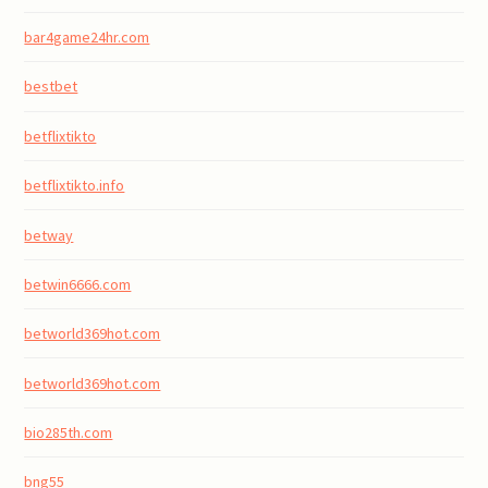
bar4game24hr.com
bestbet
betflixtikto
betflixtikto.info
betway
betwin6666.com
betworld369hot.com
betworld369hot.com
bio285th.com
bng55