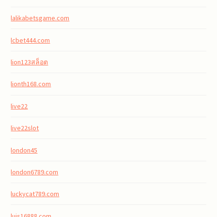
lalikabetsgame.com
lcbet444.com
lion123สล็อต
lionth168.com
live22
live22slot
london45
london6789.com
luckycat789.com
luis16888.com