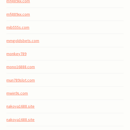
mfj889xx.com
mfj889xx.com
mib555s.com
mmgoldsbets.com
monkey789
mono16888.com
mun789slot.com
mwin9s.com
nakoya1688.site
nakoya1688.site