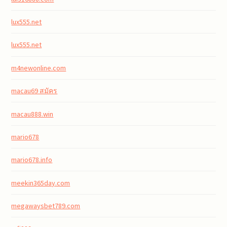
lux555.net
lux555.net
m4newonline.com
macau69 สมัคร
macau888.win
mario678
mario678.info
meekin365day.com
megawaysbet789.com