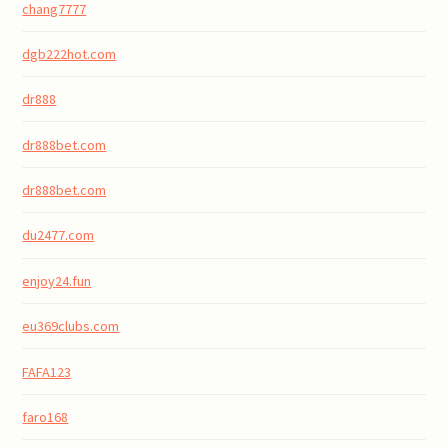
chang7777
dgb222hot.com
dr888
dr888bet.com
dr888bet.com
du2477.com
enjoy24.fun
eu369clubs.com
FAFA123
faro168