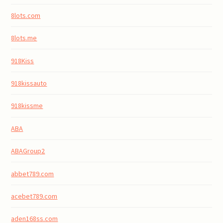
8lots.com
8lots.me
918Kiss
918kissauto
918kissme
ABA
ABAGroup2
abbet789.com
acebet789.com
aden168ss.com