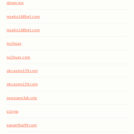
nbwin.me
niseko168bet.com
niseko168bet.com
no1huay
no1huay.com
okcasino159.com
okcasino159.com
onesiamclub.site
p2vvip
pananthai99.com