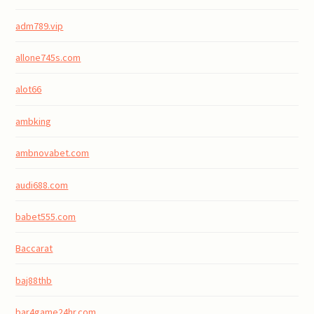
adm789.vip
allone745s.com
alot66
ambking
ambnovabet.com
audi688.com
babet555.com
Baccarat
baj88thb
bar4game24hr.com