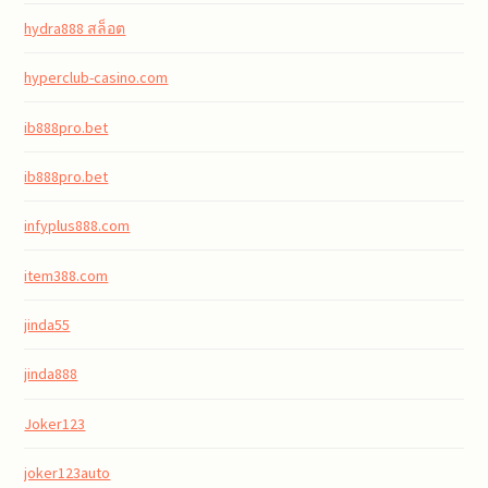
hydra888 สล็อต
hyperclub-casino.com
ib888pro.bet
ib888pro.bet
infyplus888.com
item388.com
jinda55
jinda888
Joker123
joker123auto