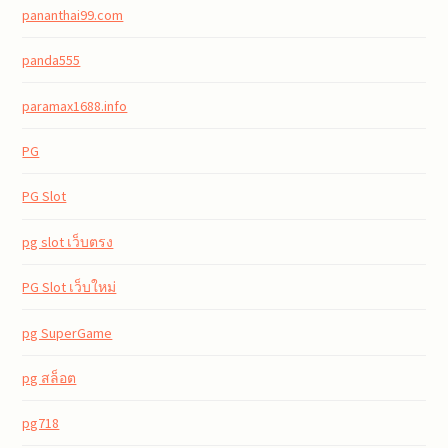
pananthai99.com
panda555
paramax1688.info
PG
PG Slot
pg slot เว็บตรง
PG Slot เว็บใหม่
pg SuperGame
pg สล็อต
pg718