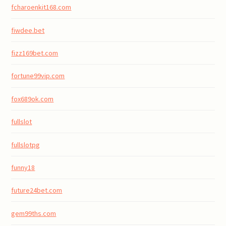
fcharoenkit168.com
fiwdee.bet
fizz169bet.com
fortune99vip.com
fox689ok.com
fullslot
fullslotpg
funny18
future24bet.com
gem99ths.com