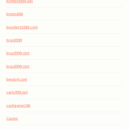
bombet888.win
bonus888
boonlert1688.com
brazil999
brazil999 slot
brazil999 slot
bwvip4.com
carlo999.net
cashgame168
Casino