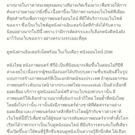
มากมายในราคาสมเหตุสมผลบางทีอาจเกิดเรื่องยาก เพื่อช่วยให้การ
ค้นหาง่ายดายมากยิ่งขึ้น เนื้อหานี้จะให้ภาพรวมของเว็บไซต์ที่เยี่ยม
ที่สุดสำหรับเพื่อการดูภาพยนตร์ออนไลน์ ที่มีให้บริการบนเว็บไซต์
ของเรา ซึ่งเป็นเว็บไซต์ดูหนังผ่านอินเตอร์เน็ตที่กำลังได้รับความ
นิยมอย่างมากในปีนี้ เพราะว่ามีการคัดสรรและก็เลือกหนังดีหนังดัง
มาไว้บนเว็บของเรา อย่างครบวงจรเยอะที่สุด
ดูหนังผ่านอินเตอร์เน็ตพร้อม ในเว็บเดียว หนังออนไลน์ 2566
หนังไทย หนังภาพยนตร์ ซีรี่ย์ เป็นที่นิยมมากเพิ่มขึ้นในตอนไม่กี่ปีที่
ล่วงเลยไป เนื่องจากผู้ชมเมืองนอกได้ปรับปรุงความชื่นชมยินดีในรูป
แบบการสร้างภาพยนตร์ที่เป็นเอกลักษณ์ของประเทศ ถ้าคุณอยากชม
ภาพยนตร์ระดับแนวหน้าจากประเทศไทย movieskub เป็นตัวเลือกที่
ยอดเยี่ยม บริการ ดูหนังออนไลน์ฟรี ผ่านเว็บของพวกเรานั้น มี
ภาพยนตร์ให้เลือกจำนวนมากทั้งยังเก่าแล้วก็ใหม่ โดยย้ำที่หนังไทย
โดยยิ่งไปกว่านั้น เรานั้นยังมีภาพยนตร์ต่างชาติที่คัดสรรมาอย่าง
ยอดเยี่ยม และภาพยนตร์คลาสสิกที่สร้างโดยผู้กำกับชาวต่างชาติ
เว็บไซต์นี้มีไว้เพื่อช่วยให้ผู้ชมสามารถค้นพบภาพยนตร์จากทั่วทั้งโลก
เรียกได้ว่าพวกเราเป็นเว็บดูหนังออนไลน์ ที่มีบริการครบจบในที่เดียว
ซึ่งเปิดขึ้นมาให้คนที่รู้สึกชื่นชอบดูหนังเป็นความรู้สึกนึกคิด ได้เลือก