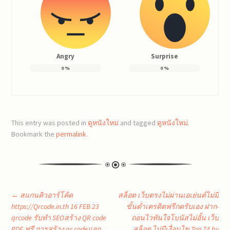
Angry
Surprise
0
%
0
%
This entry was posted in
ดูหนังใหม่
and tagged
ดูหนังใหม่
.
Bookmark the
permalink
.
Post
←
สแกนคิวอาร์โค้ด
สล็อต เว็บตรงไม่ผ่านเอเย่นต์ไม่มี
https://Qrcode.in.th 16 FEB 23
ขั้นต่ำเครดิตฟรีกดรับเอง ฝาก-
qrcode รับทำ SEOสร้าง QR code
ถอนไวทันใจโบนัสไม่อั้น เว็บ
navigation
PDF ฟรี การสร้าง qr codeแจก
สล็อต ไม่มีเงื่อนไข Top 74 by