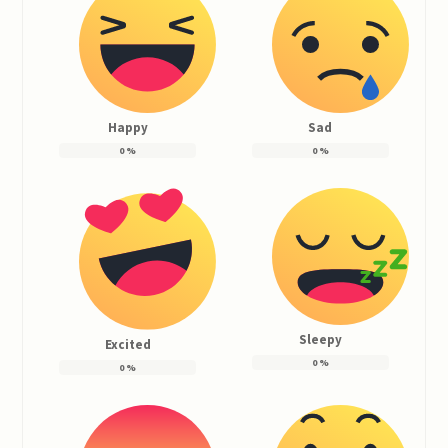
Happy
Sad
0
%
0
%
Sleepy
Excited
0
%
0
%