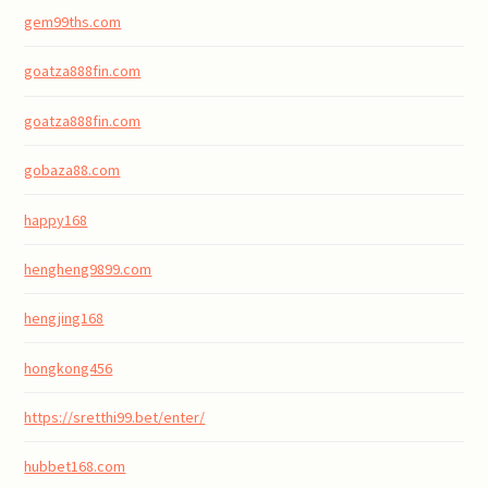
gem99ths.com
goatza888fin.com
goatza888fin.com
gobaza88.com
happy168
hengheng9899.com
hengjing168
hongkong456
https://sretthi99.bet/enter/
hubbet168.com