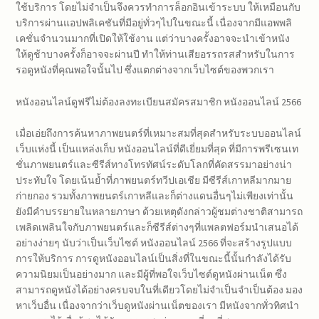
ใช้บริการ โดยไม่จำเป็นจึงควรทำการล็อกอินเข้าระบบ ให้เหมือนกับ
บริการผ่านแอปพลิเคชันที่มีอยู่ทั่วๆไปในขณะนี้ เนื่องจากมีแอพพลิ
เคชั่นจำนวนมากที่เปิดให้ใช้งาน แต่ว่าบางครั้งอาจจะนำเข้าหนัง
ให้ดูช้าบางครั้งก็อาจจะผ่านปี ทำให้ท่านเสียอรรถรสสำหรับในการ
รอดูหนังที่คุณพอใจนั้นไป ซึ่งแตกต่างจากเว็บไซต์ของพวกเรา
หนังออนไลน์ดูฟรีไม่ต้องลงทะเบียนสมัครสมาชิก หนังออนไลน์ 2566
เมื่อเอ่ยถึงการค้นหาภาพยนตร์ที่เหมาะสมที่สุดสำหรับระบบออนไลน์
เว็บแห่งนี้ เป็นแหล่งเก็บ หนังออนไลน์ที่ดีเยี่ยมที่สุด ที่มีการพรีเซนเท
ชั่นภาพยนตร์และซีรีส์ทางโทรทัศน์ระดับโลกที่คัดสรรมาอย่างน่า
ประทับใจ โดยเน้นย้ำที่ภาพยนตร์ทวีปเอเชีย มีซีรีส์เกาหลีมากมาย
ก่ายกอง รวมทั้งภาพยนตร์เกาหลีและก็ต่างแดนอื่นๆไม่เพียงเท่านั้น
ยังมีคำบรรยายในหลายภาษา ด้วยเหตุดังกล่าวผู้ชมต่างชาติสามารถ
เพลิดเพลินใจกับภาพยนตร์และก็ซีรีส์ต่างๆที่แพลตฟอร์มนำเสนอได้
อย่างง่ายๆ นับว่าเป็นเว็บไซต์ หนังออนไลน์ 2566 ที่จะสร้างรูปแบบ
การให้บริการ การดูหนังออนไลน์เป็นสิ่งที่ในขณะนี้นั้นกำลังได้รับ
ความนิยมเป็นอย่างมาก และมีผู้ที่พอใจเว็บไซต์ดูหนังผ่านเน็ต ซึ่ง
สามารถดูหนังได้อย่างครบจบในที่เดียวโดยไม่จำเป็นจำเป็นต้อง มอง
หาเว็บอื่น เนื่องจากว่าเว็บดูหนังผ่านเน็ตของเรา มีหนังจากทั่วทิศนำ