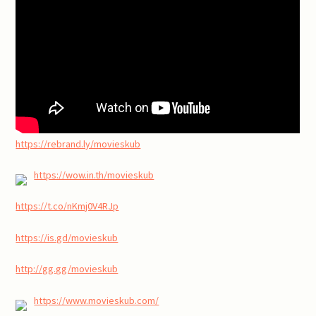
https://rebrand.ly/movieskub
https://wow.in.th/movieskub
https://t.co/nKmj0V4RJp
https://is.gd/movieskub
http://gg.gg/movieskub
https://www.movieskub.com/