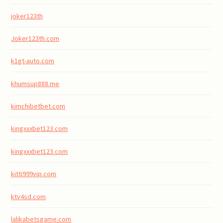
joker123th
Joker123th.com
k1gt-auto.com
khumsup888.me
kimchibetbet.com
kingxxxbet123.com
kingxxxbet123.com
kitti999vip.com
ktv4sd.com
lalikabetsgame.com