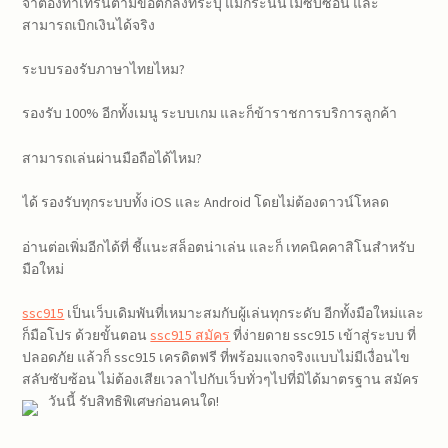
จำต้องทำเทิร์นตามข้อตกลงที่ระบุ แม้กระนั้นไม่ซับซ้อน และ
สามารถเบิกเงินได้จริง
ระบบรองรับภาษาไทยไหม?
รองรับ 100% อีกทั้งเมนู ระบบเกม และก็ข้าราชการบริการลูกค้า
สามารถเล่นผ่านมือถือได้ไหม?
ได้ รองรับทุกระบบทั้ง iOS และ Android โดยไม่ต้องดาวน์โหลด
อ่านต่อเพิ่มอีกได้ที่ ชี้แนะสล็อตน่าเล่น และก็ เทคนิคคาสิโนสำหรับ
มือใหม่
ssc915
เป็นเว็บเดิมพันที่เหมาะสมกับผู้เล่นทุกระดับ อีกทั้งมือใหม่และ
ก็มือโปร ด้วยขั้นตอน
ssc915 สมัคร
ที่ง่ายดาย ssc915 เข้าสู่ระบบ ที่
ปลอดภัย แล้วก็ ssc915 เครดิตฟรี ที่พร้อมแจกจริงแบบไม่มีเงื่อนไข
สลับซับซ้อน ไม่ต้องเสียเวลาไปกับเว็บทั่วๆไปที่มิได้มาตรฐาน สมัคร
วันนี้ รับสิทธิพิเศษก่อนคนใด!