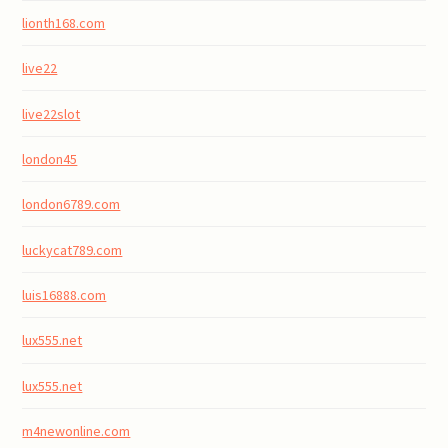
lionth168.com
live22
live22slot
london45
london6789.com
luckycat789.com
luis16888.com
lux555.net
lux555.net
m4newonline.com