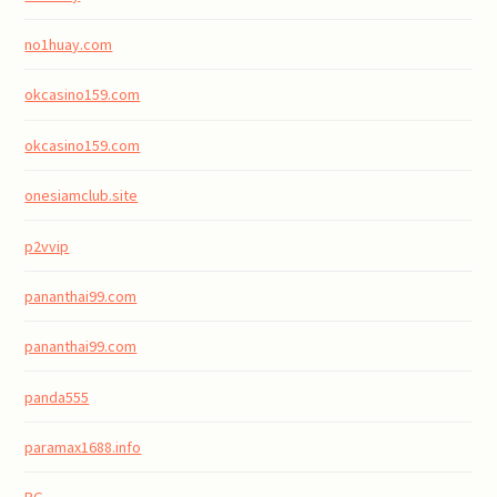
no1huay.com
okcasino159.com
okcasino159.com
onesiamclub.site
p2vvip
pananthai99.com
pananthai99.com
panda555
paramax1688.info