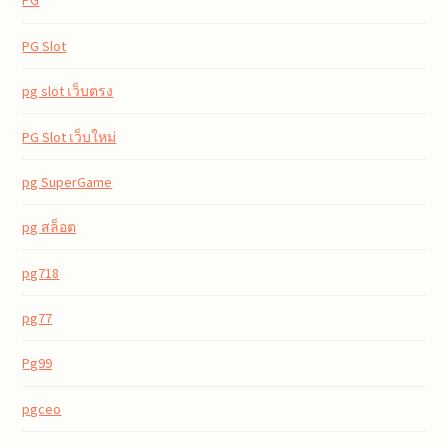
PG
PG Slot
pg slot เว็บตรง
PG Slot เว็บใหม่
pg SuperGame
pg สล็อต
pg718
pg77
Pg99
pgceo