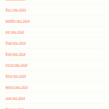
ธันวาคม 2024
พฤศจิกายน 2024
ตุลาคม 2024
กันยายน 2024
สิงหาคม 2024
กรกฎาคม 2024
มิถุนายน 2024
พฤษภาคม 2024
เมษายน 2024