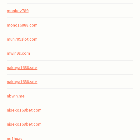
monkey789
mono16888.com
mun789slot.com
mwin9s.com
nakoya1688.site
nakoya1688.site
nbwin.me
niseko168bet.com
niseko168bet.com
no1huay