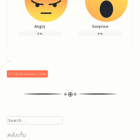
Angry
Surprise
0
%
0
%
…
SSC915CASINO.COM
Post
Search
navigation
คลังเก็บ