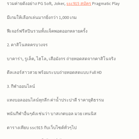
รวมค่ายดังอย่าง PG Soft, Joker,
ssc915 สมัคร
Pragmatic Play
มีเกมให้เลือกเล่นมากยิ่งกว่า 1,000 เกม
ฟีเจอร์ฟรีสปินรวมทั้งแจ็คพอตออกหลายครั้ง
2. คาสิโนสดครบวงจร
บาคาร่า, รูเล็ต, ไฮโล, เสือมังกร ถ่ายทอดสดจากคาสิโนจริง
ดีลเลอร์สาวสวย พร้อมระบบถ่ายทอดสดแบบ Full HD
3. กีฬาออนไลน์
แทงบอลออนไลน์ทุกลีก ค่าน้ำประปาดี ราคายุติธรรม
พนันกีฬาอื่นๆดังเช่นว่า บาสเกตบอล มวย เทนนิส
ตารางเทียบ ssc915 กับเว็บไซต์ทั่วๆไป