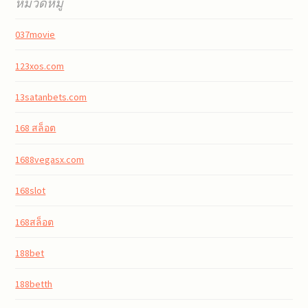
หมวดหมู่
037movie
123xos.com
13satanbets.com
168 สล็อต
1688vegasx.com
168slot
168สล็อต
188bet
188betth