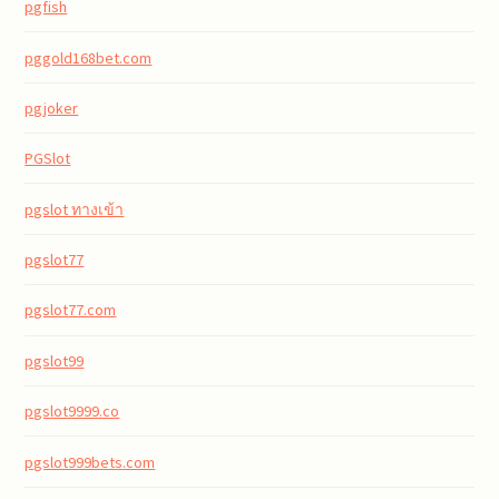
pgfish
pggold168bet.com
pgjoker
PGSlot
pgslot ทางเข้า
pgslot77
pgslot77.com
pgslot99
pgslot9999.co
pgslot999bets.com