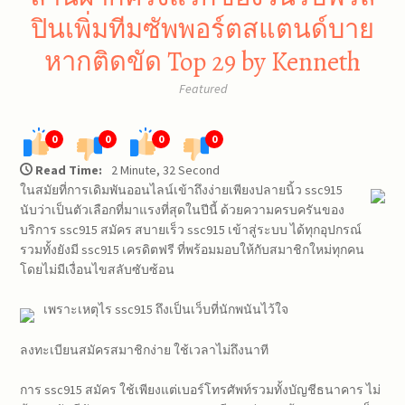
ปินเพิ่มทีมซัพพอร์ตสแตนด์บาย
หากติดขัด Top 29 by Kenneth
Featured
0
0
0
0
Read Time:
2 Minute, 32 Second
ในสมัยที่การเดิมพันออนไลน์เข้าถึงง่ายเพียงปลายนิ้ว ssc915
นับว่าเป็นตัวเลือกที่มาแรงที่สุดในปีนี้ ด้วยความครบครันของ
บริการ ssc915 สมัคร สบายเร็ว ssc915 เข้าสู่ระบบ ได้ทุกอุปกรณ์
รวมทั้งยังมี ssc915 เครดิตฟรี ที่พร้อมมอบให้กับสมาชิกใหม่ทุกคน
โดยไม่มีเงื่อนไขสลับซับซ้อน
เพราะเหตุไร ssc915 ถึงเป็นเว็บที่นักพนันไว้ใจ
ลงทะเบียนสมัครสมาชิกง่าย ใช้เวลาไม่ถึงนาที
การ ssc915 สมัคร ใช้เพียงแต่เบอร์โทรศัพท์รวมทั้งบัญชีธนาคาร ไม่