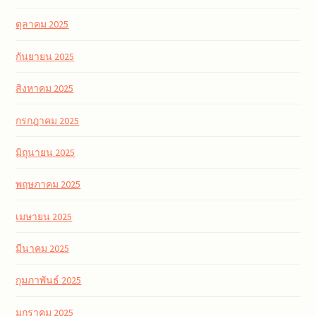
ตุลาคม 2025
กันยายน 2025
สิงหาคม 2025
กรกฎาคม 2025
มิถุนายน 2025
พฤษภาคม 2025
เมษายน 2025
มีนาคม 2025
กุมภาพันธ์ 2025
มกราคม 2025