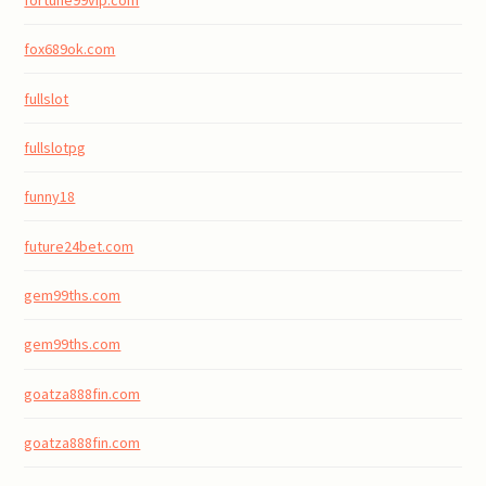
fox689ok.com
fullslot
fullslotpg
funny18
future24bet.com
gem99ths.com
gem99ths.com
goatza888fin.com
goatza888fin.com