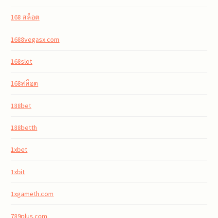
168 สล็อต
1688vegasx.com
168slot
168สล็อต
188bet
188betth
1xbet
1xbit
1xgameth.com
789plus.com