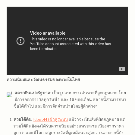
ความนิยมและวัฒนธรรมของหวยในไทย
สลากกินแบ่งรัฐบาล
: เป็นรูปแบบการเล่นหวยที่ถูกกฎหมาย โดย
มีการออกรางวัลทุกวันที่ 1 และ 16 ของเดือน สลากนี้สามารถหา
ซื้อได้ทั่วไป และมีการจัดจำหน่ายโดยผู้ค้าต่างๆ
หวยใต้ดิน
:
lcbet44 เข้าสู่ระบบ
แม้ว่าจะเป็นสิ่งที่ผิดกฎหมาย แต่
หวยใต้ดินยังคงได้รับความนิยมอย่างแพร่หลาย เนื่องจากราคา
ถูกกว่าและมีโอกาสถูกรางวัลที่ดูเหมือนจะสูงกว่า นอกจากนี้ยัง