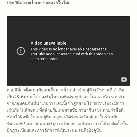
ประวัติความเป็นมาของหวยในไทย
หวยมีที่มาตั้งแต่สมัยสมเด็จพระนั่งเกล้าเจ้าอยู่หัว (รัชกาลที่ 3) เพื่อ
เป็นวิธีเพิ่มรายได้ของรัฐในยามที่เศรษฐกิจแย่ ในเวลานั้น หวยเริ่ม
จากกลุ่มคนจีนที่นำเกมการเล่นนี้เข้าสู่สยาม โดยแรกเริ่มจะมีการ
เล่นกันในลักษณะที่คล้ายกับเกมทายชื่อ ภาษาจีน เช่นทายว่าชื่อที่
ซ่อนไว้คือชื่อใดและผู้ที่ทายถูกจะได้รับรางวัล ต่อมาในรัชสมัย
รัชกาลที่ 5 สลากกินแบ่งรัฐบาลไทยอย่างเป็นทางการได้ถูกจัดตั้งขึ้น
มีกฎระเบียบและการจัดการที่เป็นระบบ จนถึงปัจจุบัน