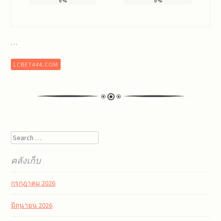
0
%
0
%
…
LCBET444.COM
Post
Search
navigation
คลังเก็บ
กรกฎาคม 2026
มิถุนายน 2026