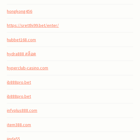
hongkong456
https://sretthi99.bet/enter/
hubbet168.com
hydra888 สล็อต
hyperclub-casino.com
ib888pro.bet
ib888pro.bet
infyplus888.com
item388.com
jinda55