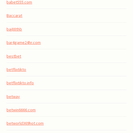
babet555.com
Baccarat
baj88thb
bar4game24hr.com
bestbet
betflixtikto
betflixtikto.info
betway
betwin6666.com
betworld369hot.com