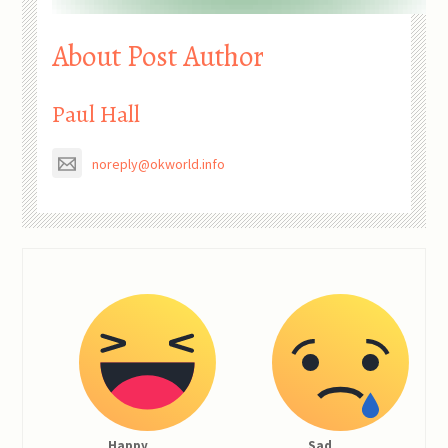
About Post Author
Paul Hall
noreply@okworld.info
Happy
Sad