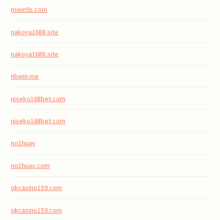
mwin9s.com
nakoya1688.site
nakoya1688.site
nbwin.me
niseko168bet.com
niseko168bet.com
no1huay
no1huay.com
okcasino159.com
okcasino159.com