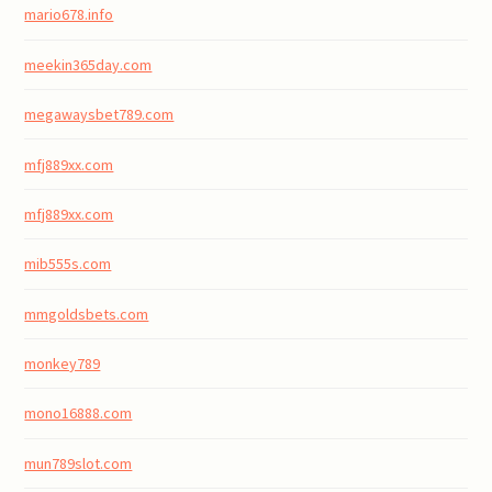
mario678.info
meekin365day.com
megawaysbet789.com
mfj889xx.com
mfj889xx.com
mib555s.com
mmgoldsbets.com
monkey789
mono16888.com
mun789slot.com