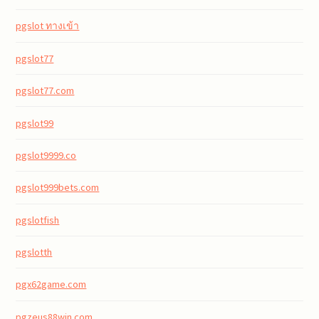
pgslot ทางเข้า
pgslot77
pgslot77.com
pgslot99
pgslot9999.co
pgslot999bets.com
pgslotfish
pgslotth
pgx62game.com
pgzeus88win.com