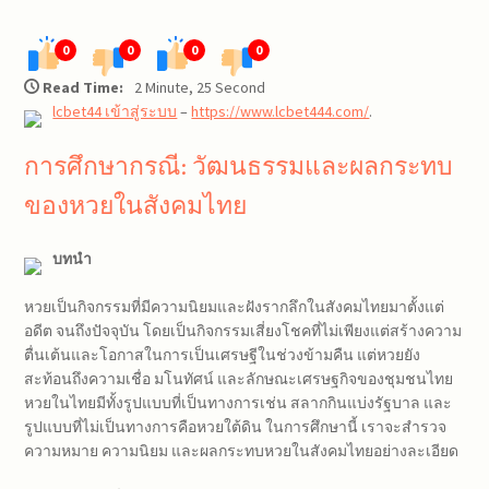
0
0
0
0
Read Time:
2 Minute, 25 Second
lcbet44 เข้าสู่ระบบ
–
https://www.lcbet444.com/
.
การศึกษากรณี: วัฒนธรรมและผลกระทบ
ของหวยในสังคมไทย
บทนำ
หวยเป็นกิจกรรมที่มีความนิยมและฝังรากลึกในสังคมไทยมาตั้งแต่
อดีต จนถึงปัจจุบัน โดยเป็นกิจกรรมเสี่ยงโชคที่ไม่เพียงแต่สร้างความ
ตื่นเต้นและโอกาสในการเป็นเศรษฐีในช่วงข้ามคืน แต่หวยยัง
สะท้อนถึงความเชื่อ มโนทัศน์ และลักษณะเศรษฐกิจของชุมชนไทย
หวยในไทยมีทั้งรูปแบบที่เป็นทางการเช่น สลากกินแบ่งรัฐบาล และ
รูปแบบที่ไม่เป็นทางการคือหวยใต้ดิน ในการศึกษานี้ เราจะสำรวจ
ความหมาย ความนิยม และผลกระทบหวยในสังคมไทยอย่างละเอียด