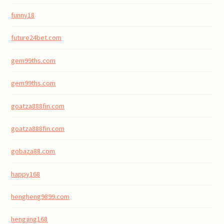
funny18
future24bet.com
gem99ths.com
gem99ths.com
goatza888fin.com
goatza888fin.com
gobaza88.com
happy168
hengheng9899.com
hengjing168