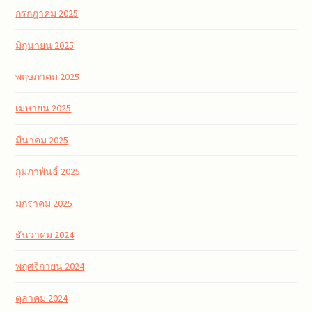
กรกฎาคม 2025
มิถุนายน 2025
พฤษภาคม 2025
เมษายน 2025
มีนาคม 2025
กุมภาพันธ์ 2025
มกราคม 2025
ธันวาคม 2024
พฤศจิกายน 2024
ตุลาคม 2024