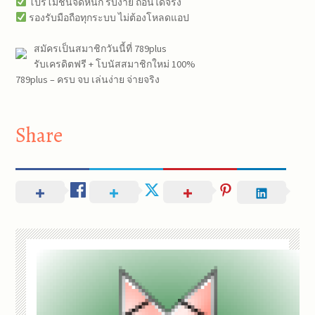
โปรโมชั่นจัดหนัก รับง่าย ถอนได้จริง
รองรับมือถือทุกระบบ ไม่ต้องโหลดแอป
สมัครเป็นสมาชิกวันนี้ที่ 789plus
รับเครดิตฟรี + โบนัสสมาชิกใหม่ 100%
789plus – ครบ จบ เล่นง่าย จ่ายจริง
Share