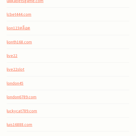
lalikabetsgame.com
lcbet444.com
lion123สล็อต
lionth168.com
live22
live22slot
london45
london6789.com
luckycat789.com
luis16888.com