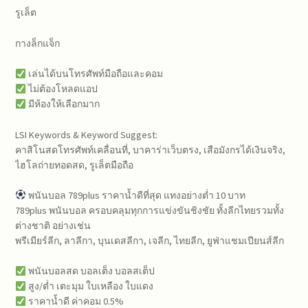
รูเล็ต
กางล็กแจ็ก
เล่นได้บนโทรศัพท์มือถือและคอม
ไม่ต้องโหลดแอป
มีห้องให้เลือกมาก
LSI Keywords & Keyword Suggest:
คาสิโนสดโทรศัพท์เคลื่อนที่, บาคาร่าเว็บตรง, เสือมังกรได้เงินจริง,
ไฮโลถ่ายทอดสด, รูเล็ตมือถือ
พนันบอล 789plus ราคาน้ำดีที่สุด แทงอย่างต่ำ 10 บาท
789plus พนันบอล ครอบคลุมทุกการแข่งขันชิงชัย ทั้งลีกไทยรวมทั้ง
ต่างชาติ อย่างเช่น
พรีเมียร์ลีก, ลาลีกา, บุนเดสลีกา, เจลีก, ไทยลีก, ยูฟ่าแชมเปียนส์ลีก
พนันบอลสด บอลเต็ง บอลสเต็ป
สูง/ต่ำ เตะมุม ใบเหลือง ใบแดง
ราคาน้ำดี ค่าคอม 0.5%