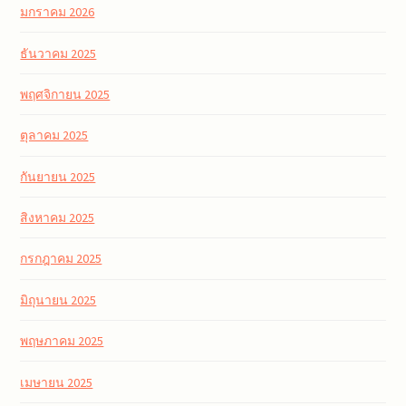
มกราคม 2026
ธันวาคม 2025
พฤศจิกายน 2025
ตุลาคม 2025
กันยายน 2025
สิงหาคม 2025
กรกฎาคม 2025
มิถุนายน 2025
พฤษภาคม 2025
เมษายน 2025