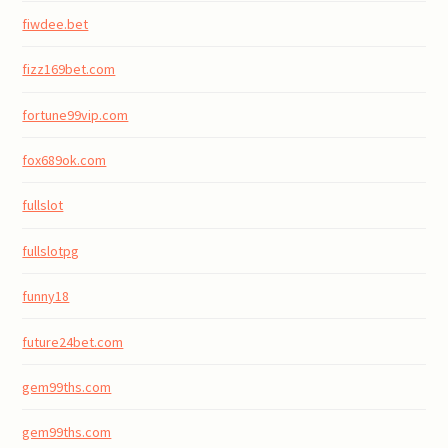
fiwdee.bet
fizz169bet.com
fortune99vip.com
fox689ok.com
fullslot
fullslotpg
funny18
future24bet.com
gem99ths.com
gem99ths.com