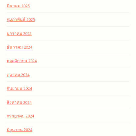
มีนาคม 2025
กุมภาพันธ์ 2025
มกราคม 2025
ธันวาคม 2024
พฤศจิกายน 2024
ตุลาคม 2024
กันยายน 2024
สิงหาคม 2024
กรกฎาคม 2024
มิถุนายน 2024