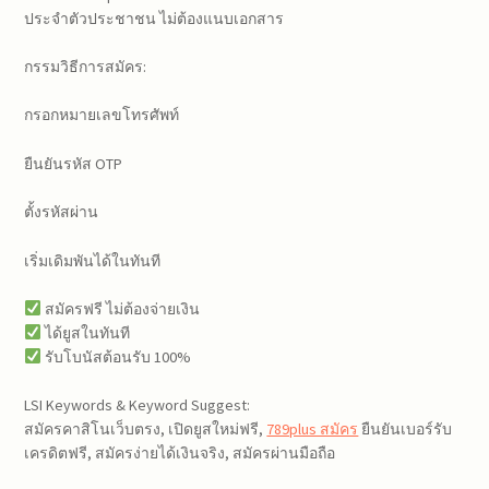
ประจำตัวประชาชน ไม่ต้องแนบเอกสาร
กรรมวิธีการสมัคร:
กรอกหมายเลขโทรศัพท์
ยืนยันรหัส OTP
ตั้งรหัสผ่าน
เริ่มเดิมพันได้ในทันที
สมัครฟรี ไม่ต้องจ่ายเงิน
ได้ยูสในทันที
รับโบนัสต้อนรับ 100%
LSI Keywords & Keyword Suggest:
สมัครคาสิโนเว็บตรง, เปิดยูสใหม่ฟรี,
789plus สมัคร
ยืนยันเบอร์รับ
เครดิตฟรี, สมัครง่ายได้เงินจริง, สมัครผ่านมือถือ