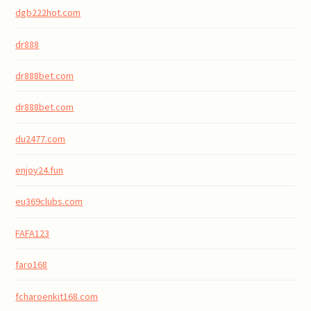
dgb222hot.com
dr888
dr888bet.com
dr888bet.com
du2477.com
enjoy24.fun
eu369clubs.com
FAFA123
faro168
fcharoenkit168.com