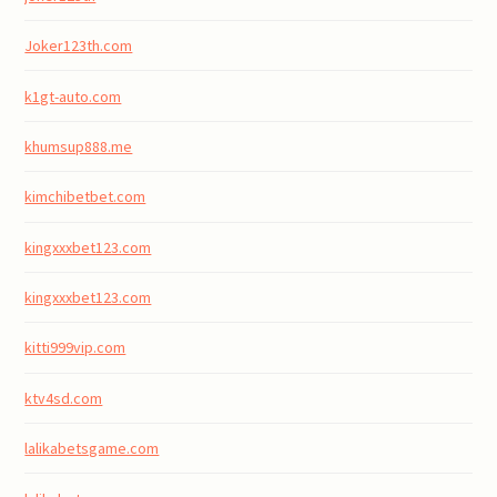
Joker123th.com
k1gt-auto.com
khumsup888.me
kimchibetbet.com
kingxxxbet123.com
kingxxxbet123.com
kitti999vip.com
ktv4sd.com
lalikabetsgame.com