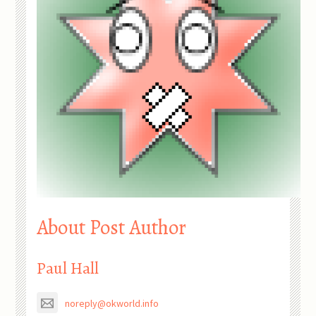
About Post Author
Paul Hall
noreply@okworld.info