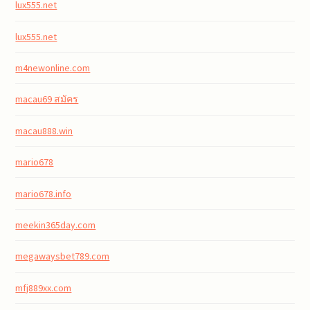
lux555.net
lux555.net
m4newonline.com
macau69 สมัคร
macau888.win
mario678
mario678.info
meekin365day.com
megawaysbet789.com
mfj889xx.com