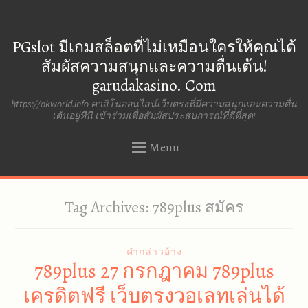
PGslot มีเกมสล็อตที่ไม่เหมือนใครให้คุณได้
สัมผัสความสนุกและความตื่นเต้น!
garudakasino. Com
https://okworld.info คาสิโนออนไลน์เว็บตรงที่มีความสนุกและความตื่น
เต้นอยู่ที่นี่ เข้าร่วมเพื่อสัมผัสประสบการณ์ที่ดีที่สุด!
Menu
SKIP
Tag Archives:
789plus สมัคร
TO
CONTENT
คำกล่าวอ้าง
789plus 27 กรกฎาคม 789plus
เครดิตฟรี เว็บตรงวอเลทเล่นได้