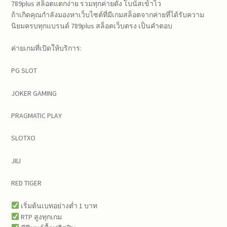
789plus สล็อตแตกง่าย รวมทุกค่ายดัง โบนัสเข้าไว
ถ้าเกิดคุณกำลังมองหาเว็บไซต์ที่มีเกมสล็อตจากค่ายที่ได้รับความ
นิยมครบทุกแบรนด์ 789plus สล็อตเว็บตรง เป็นคำตอบ
ค่ายเกมที่เปิดให้บริการ:
PG SLOT
JOKER GAMING
PRAGMATIC PLAY
SLOTXO
JILI
RED TIGER
เริ่มต้นเบทอย่างต่ำ 1 บาท
RTP สูงทุกเกม