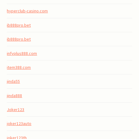
hyperclub-casino.com
ib888pro.bet
ib888pro.bet
infyplus888.com
item388.com
jinda55
jinda888
Joker123
joker123auto
joker123th