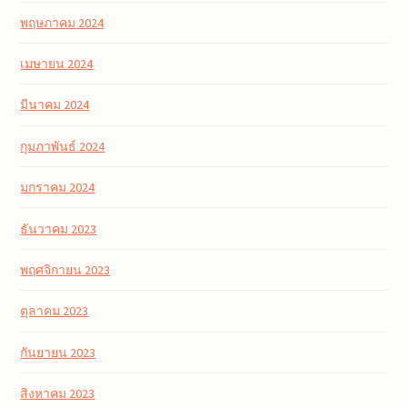
พฤษภาคม 2024
เมษายน 2024
มีนาคม 2024
กุมภาพันธ์ 2024
มกราคม 2024
ธันวาคม 2023
พฤศจิกายน 2023
ตุลาคม 2023
กันยายน 2023
สิงหาคม 2023