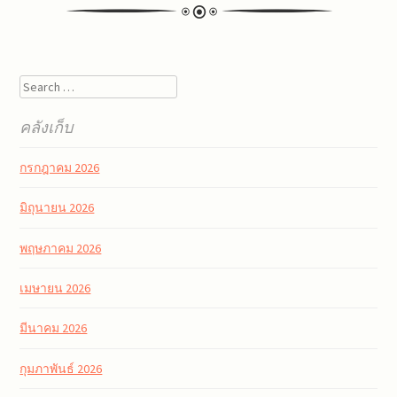
Post
Search
navigation
คลังเก็บ
กรกฎาคม 2026
มิถุนายน 2026
พฤษภาคม 2026
เมษายน 2026
มีนาคม 2026
กุมภาพันธ์ 2026