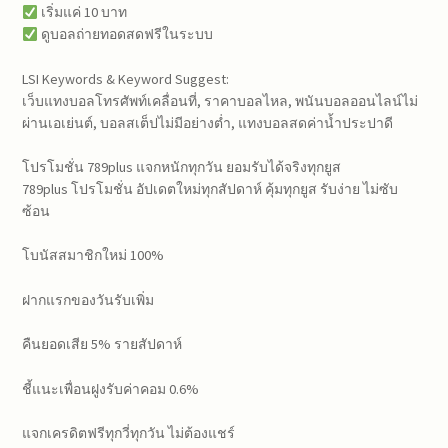
เริ่มแค่ 10 บาท
ดูบอลถ่ายทอดสดฟรีในระบบ
LSI Keywords & Keyword Suggest:
เว็บแทงบอลโทรศัพท์เคลื่อนที่, ราคาบอลไหล, พนันบอลออนไลน์ไม่
ผ่านเอเย่นต์, บอลสเต็ปไม่มีอย่างต่ำ, แทงบอลสดค่าน้ำประปาดี
โปรโมชั่น 789plus แจกหนักทุกวัน ยอมรับได้จริงทุกยูส
789plus โปรโมชั่น อัปเดตใหม่ทุกสัปดาห์ คุ้มทุกยูส รับง่าย ไม่ซับ
ซ้อน
โบนัสสมาชิกใหม่ 100%
ฝากแรกของวันรับเพิ่ม
คืนยอดเสีย 5% รายสัปดาห์
ชี้แนะเพื่อนฝูงรับค่าคอม 0.6%
แจกเครดิตฟรีทุกวี่ทุกวัน ไม่ต้องแชร์