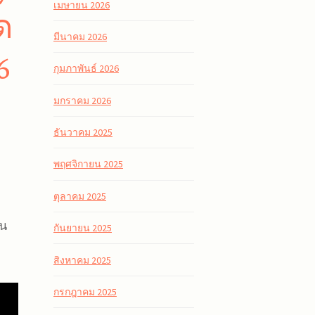
เมษายน 2026
ด
มีนาคม 2026
6
กุมภาพันธ์ 2026
มกราคม 2026
ธันวาคม 2025
พฤศจิกายน 2025
ตุลาคม 2025
่น
กันยายน 2025
สิงหาคม 2025
กรกฎาคม 2025