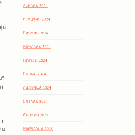
น
สิงหาคม 2024
กรกฎาคม 2024
ุ่ม
มิถุนายน 2024
พฤษภาคม 2024
เมษายน 2024
มีนาคม 2024
ม”
กม
กุมภาพันธ์ 2024
มกราคม 2024
ธันวาคม 2023
มา
ช่น
พฤศจิกายน 2023