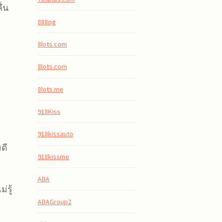
ื่น
888pg
8lots.com
8lots.com
8lots.me
918Kiss
918kissauto
ดี
918kissme
ABA
่รู้
ABAGroup2