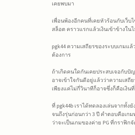
เคยพบมา
เพื่อนพ้องอีกคนที่เคยหัวร้อนกับเว็บ
สล็อต คราวแรกแล้วเงินเข้าข้างในไม่กี่
pgk44 ความเสถียรของระบบเกมแล้วก็การ
ต้องการ
ถ้าเกิดคนใดกันเคยประสบเจอกับปัญ
อาจเข้าใจกันดีอยู่แล้วว่าความเสถ
เพียงแค่ไม่กี่วินาทีก็อาจซึ่งก็คือเง
ที่ pgk44b เราได้ทดลองเล่นจากทั้ง
จนถึงรุ่นก่อนกว่า 3 ปี คำตอบคือเกม
ว่าจะเป็นเกมของค่าย PG ที่กราฟิกจั