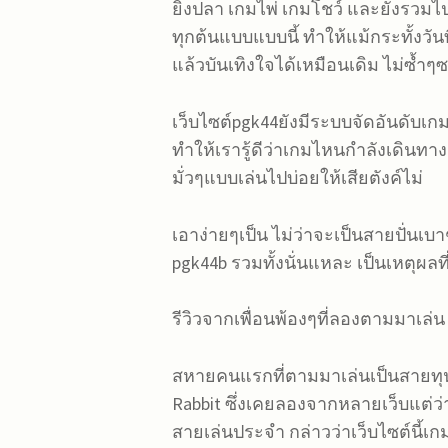
ยิงปลา เกมไพ่ เกมโชว์ และยังรวมไป
ทุกต้นแบบแบบนี้ ทำให้แม้กระทั้งวันท
แล้วบันเทิงใจได้เหมือนเดิม ไม่ซ้ำๆ
เว็บไซต์pgk44ยังมีระบบจัดอันดับเ
ทำให้เรารู้ดีว่าเกมไหนกำลังเดินท
มั่วๆแบบเล่นไปบ่อยให้เสียตังค์ไม่
เอาง่ายๆเป็น ไม่ว่าจะเป็นสายปั่นเ
pgk44b รวมทั้งนั่นแหละ เป็นเหตุผลที่
รีวิวจากเพื่อนพ้องๆที่ลองตามมาเล่
สหายคนแรกที่ตามมาเล่นเป็นสายทุน
Rabbit ซึ่งเคยลองจากหลายเว็บแต่ว่า
สายเล่นประจำ กล่าวว่าเว็บไซต์นี้เกม