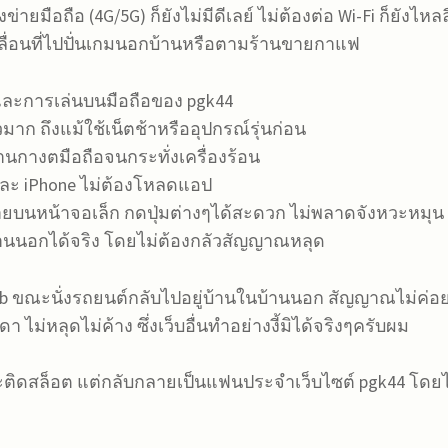
่ายมือถือ (4G/5G) ก็ยังไม่มีดีเลย์ ไม่ต้องต่อ Wi-Fi ก็ยังไหลล
ื่อนที่ไปปั่นเกมนอกบ้านหรือตามร้านขายกาแฟ
มและการเล่นบนมือถือของ pgk44
มาก ถึงแม้ใช้เน็ตช้าหรืออุปกรณ์รุ่นก่อน
านกางตมือถือจนกระทั่งเครื่องร้อน
id และ iPhone ไม่ต้องโหลดแอป
ง่ายบนหน้าจอเล็ก กดปุ่มต่างๆได้สะดวก ไม่พลาดจังหวะหมุน
้านนอกได้จริง โดยไม่ต้องกลัวสัญญาณหลุด
 ขณะนั่งรถยนต์กลับไปอยู่บ้านในบ้านนอก สัญญาณไม่ค่อย
ไม่หลุดไม่ค้าง ซึ่งเว็บอื่นทำอย่างงี้มิได้จริงๆครับผม
จจะติดสล็อต แต่กลับกลายเป็นแฟนประจำเว็บไซต์ pgk44 โดยไม