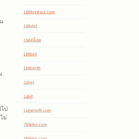
1688vegasx.com
่น
168slot
168สล็อต
188bet
188betth
น
1xbet
1xbit
่ไป
1xgameth.com
ไม่
789plus.com
789plus.com