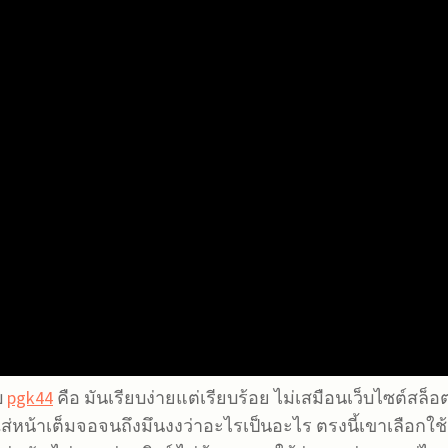
็บ
pgk44
คือ มันเรียบง่ายแต่เรียบร้อย ไม่เสมือนเว็บไซต์สล็อ
ใส่หน้าเต็มจอจนถึงมึนงงว่าอะไรเป็นอะไร ตรงนี้เขาเลือกใช้