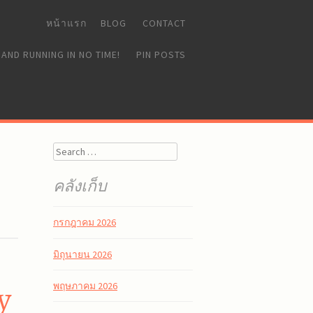
หน้าแรก
BLOG
CONTACT
 AND RUNNING IN NO TIME!
PIN POSTS
Search
คลังเก็บ
กรกฎาคม 2026
มิถุนายน 2026
y
พฤษภาคม 2026